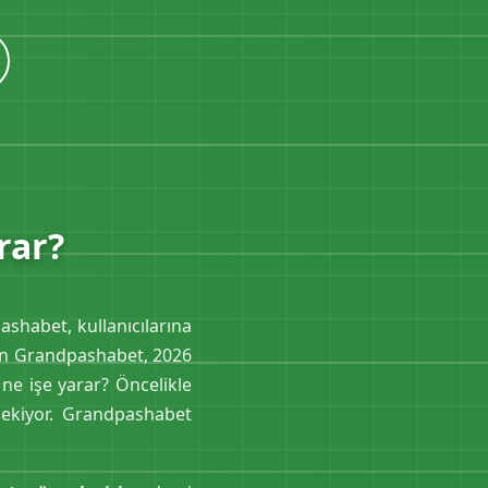
rar?
ashabet, kullanıcılarına
olan Grandpashabet, 2026
ne işe yarar? Öncelikle
çekiyor. Grandpashabet