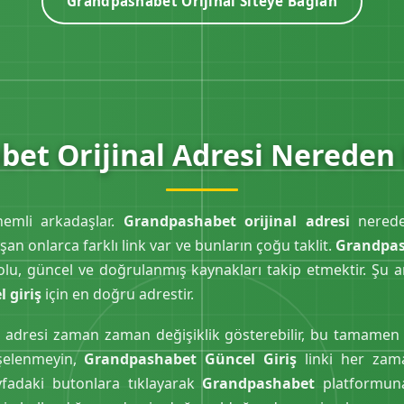
Grandpashabet Orijinal Siteye Bağlan
et Orijinal Adresi Nereden 
emli arkadaşlar.
Grandpashabet orijinal adresi
nerede
an onlarca farklı link var ve bunların çoğu taklit.
Grandpas
lu, güncel ve doğrulanmış kaynakları takip etmektir. Şu 
 giriş
için en doğru adrestir.
 adresi zaman zaman değişiklik gösterebilir, bu tamamen eri
şelenmeyin,
Grandpashabet Güncel Giriş
linki her zam
fadaki butonlara tıklayarak
Grandpashabet
platformuna