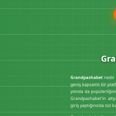
Gra
Grandpashabet
nedir 
geniş kapsamlı bir plat
yılında da popülerliği
Grandpashabet'in alty
giriş yaptığınızda sizi 