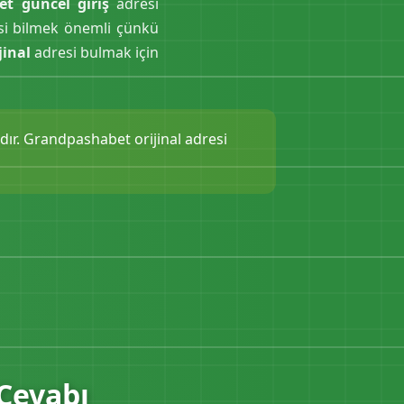
t güncel giriş
adresi
i bilmek önemli çünkü
inal
adresi bulmak için
dır. Grandpashabet orijinal adresi
Cevabı