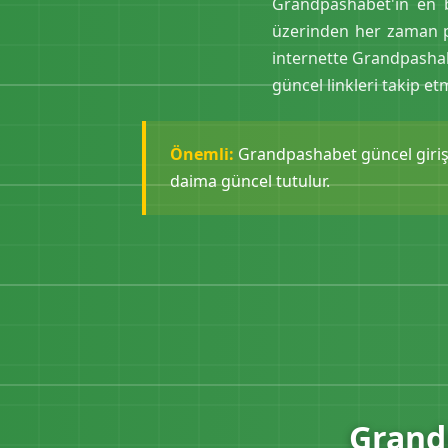
Grandpashabet'in en b
üzerinden her zaman 
internette Grandpashabe
güncel linkleri takip e
Önemli:
Grandpashabet güncel giriş 2
daima güncel tutulur.
Grand