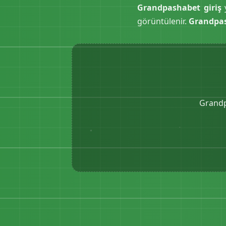
Grandpashabet giriş
y
görüntülenir.
Grandpas
Grandp