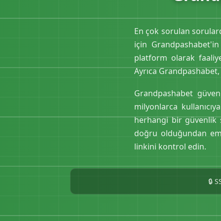
En çok sorulan sorular
için Grandpashabet'i
platform olarak faaliy
Ayrıca Grandpashabet, ku
Grandpashabet güvenil
milyonlarca kullanıcıy
herhangi bir güvenlik
doğru olduğundan emin
linkini kontrol edin.
🔒 