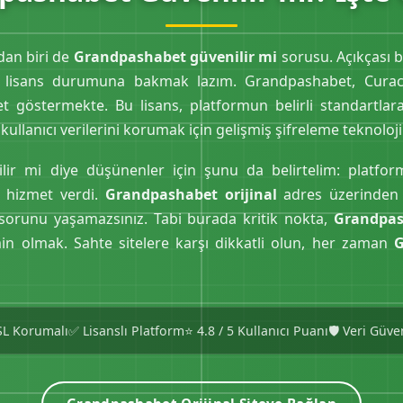
dan biri de
Grandpashabet güvenilir mi
sorusu. Açıkçası 
n lisans durumuna bakmak lazım. Grandpashabet, Curaca
et göstermekte. Bu lisans, platformun belirli standartla
llanıcı verilerini korumak için gelişmiş şifreleme teknolojil
ir mi diye düşünenler için şunu da belirtelim: platform
a hizmet verdi.
Grandpashabet orijinal
adres üzerinden g
 sorunu yaşamazsınız. Tabi burada kritik nokta,
Grandpash
 olmak. Sahte sitelere karşı dikkatli olun, her zaman
G
SSL Korumalı
✅ Lisanslı Platform
⭐ 4.8 / 5 Kullanıcı Puanı
🛡️ Veri Güve