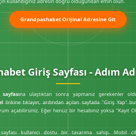
çin kullandığınız adresin doğru olduğundan emin olun.
Grandpashabet Orijinal Adresine Git
abet Giriş Sayfası - Adım A
 sayfası
na ulaştıktan sonra yapmanız gerekenler oldu
el
linkine tıklayın, ardından açılan sayfada "Giriş Yap" bu
urum açabilirsiniz. Eğer henüz bir hesabınız yoksa "Kayıt O
sayfası kullanıcı dostu bir tasarıma sahip. Mobil c