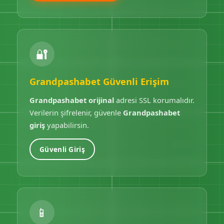
🔐
Grandpashabet Güvenli Erişim
Grandpashabet orijinal
adresi SSL korumalıdır.
Verilerin şifrelenir, güvenle
Grandpashabet
giriş
yapabilirsin.
Güvenli Giriş
📱