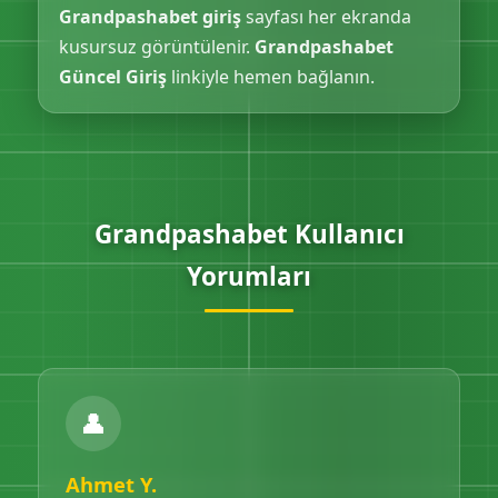
Grandpashabet giriş
sayfası her ekranda
kusursuz görüntülenir.
Grandpashabet
Güncel Giriş
linkiyle hemen bağlanın.
Grandpashabet Kullanıcı
Yorumları
👤
Ahmet Y.