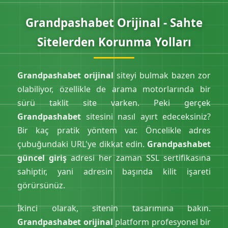
Grandpashabet Orijinal - Sahte
Sitelerden Korunma Yolları
Grandpashabet orijinal
siteyi bulmak bazen zor
olabiliyor, özellikle de arama motorlarında bir
sürü taklit site varken. Peki gerçek
Grandpashabet
sitesini nasıl ayırt edeceksiniz?
Bir kaç pratik yöntem var. Öncelikle adres
çubuğundaki URL'ye dikkat edin.
Grandpashabet
güncel giriş
adresi her zaman SSL sertifikasına
sahiptir, yani adresin başında kilit işareti
görürsünüz.
İkinci olarak, sitenin tasarımına bakın.
Grandpashabet orijinal
platform profesyonel bir