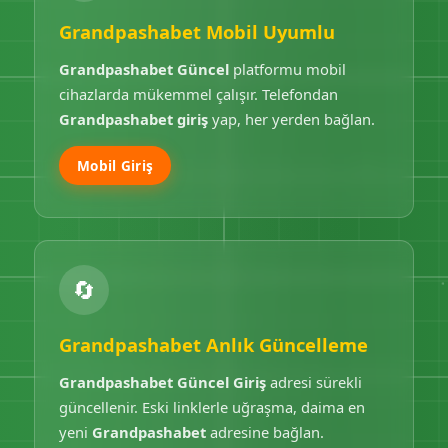
Grandpashabet Mobil Uyumlu
Grandpashabet Güncel
platformu mobil
cihazlarda mükemmel çalışır. Telefondan
Grandpashabet giriş
yap, her yerden bağlan.
Mobil Giriş
🔄
Grandpashabet Anlık Güncelleme
Grandpashabet Güncel Giriş
adresi sürekli
güncellenir. Eski linklerle uğraşma, daima en
yeni
Grandpashabet
adresine bağlan.