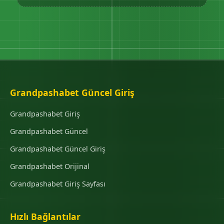
Grandpashabet Güncel Giriş
Grandpashabet Giriş
Grandpashabet Güncel
Grandpashabet Güncel Giriş
Grandpashabet Orijinal
Grandpashabet Giriş Sayfası
Hızlı Bağlantılar