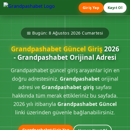
Giriş Yap
Kayıt Ol
📅 Bugün: 8 Ağustos 2026 Cumartesi
Grandpashabet Güncel Giriş
2026
- Grandpashabet Orijinal Adresi
Grandpashabet güncel giriş arayanlar için en
doğru adrestesiniz.
Grandpashabet
orijinal
adresi ve
Grandpashabet giriş
sayfası
hakkında tüm merak ettikleriniz bu sayfada.
2026 yılı itibarıyla
Grandpashabet Güncel
linki üzerinden güvenle bağlanabilirsiniz.
Grandpashabet Giriş Yap