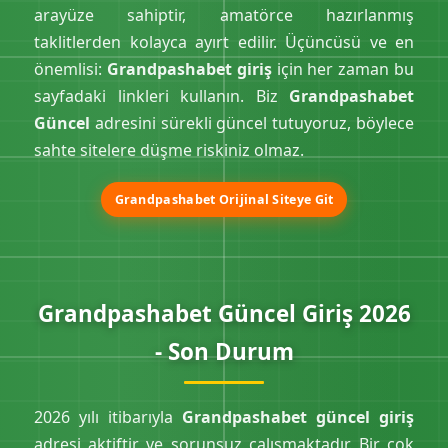
arayüze sahiptir, amatörce hazırlanmış
taklitlerden kolayca ayırt edilir. Üçüncüsü ve en
önemlisi:
Grandpashabet giriş
için her zaman bu
sayfadaki linkleri kullanın. Biz
Grandpashabet
Güncel
adresini sürekli güncel tutuyoruz, böylece
sahte sitelere düşme riskiniz olmaz.
Grandpashabet Orijinal Siteye Git
Grandpashabet Güncel Giriş 2026
- Son Durum
2026 yılı itibarıyla
Grandpashabet güncel giriş
adresi aktiftir ve sorunsuz çalışmaktadır. Bir çok