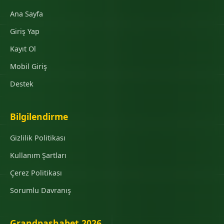
Ana Sayfa
Giriş Yap
Kayıt Ol
Mobil Giriş
Destek
Bilgilendirme
Gizlilik Politikası
Kullanım Şartları
Çerez Politikası
Sorumlu Davranış
Grandpashabet 2026