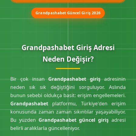
Grandpashabet Güncel Giriş 2026
Grandpashabet Giriş Adresi
Neden Değişir?
Bir çok insan
Grandpashabet giriş
adresinin
neden sık sık değiştiğini sorguluyor. Aslında
bunun sebebi oldukça basit: erişim engellemeleri.
Grandpashabet
platformu, Türkiye'den erişim
konusunda zaman zaman sıkıntılar yaşayabiliyor.
Bu yüzden
Grandpashabet güncel giriş
adresi
belirli aralıklarla güncelleniyor.