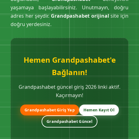
yaşamaya başlayabilirsiniz. Unutmayın, doğru
adres her şeydir.
Grandpashabet orijinal
site için
doğru yerdesiniz.
Hemen Grandpashabet'e
Bağlanın!
Grandpashabet güncel giriş 2026 linki aktif.
Kaçırmayın!
Grandpashabet Giriş Yap
Hemen Kayıt Ol
Grandpashabet Güncel