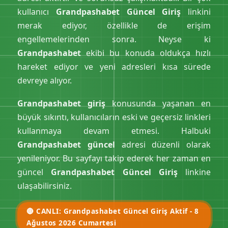
kullanıcı
Grandpashabet Güncel Giriş
linkini
merak ediyor, özellikle de erişim
engellemelerinden sonra. Neyse ki
Grandpashabet
ekibi bu konuda oldukça hızlı
hareket ediyor ve yeni adresleri kısa sürede
devreye alıyor.
Grandpashabet giriş
konusunda yaşanan en
büyük sıkıntı, kullanıcıların eski ve geçersiz linkleri
kullanmaya devam etmesi. Halbuki
Grandpashabet güncel
adresi düzenli olarak
yenileniyor. Bu sayfayı takip ederek her zaman en
güncel
Grandpashabet Güncel Giriş
linkine
ulaşabilirsiniz.
🔴 CANLI: Grandpashabet Güncel Giriş Aktif - 8
Ağustos 2026 Cumartesi