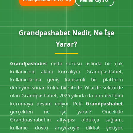
Hemen Kayıt Ol
Grandpashabet Nedir, Ne İşe
Yarar?
Grandpashabet
nedir sorusu aslında bir çok
kullanıcının aklını kurcalıyor. Grandpashabet,
kullanıcılarına geniş kapsamlı bir platform
deneyimi sunan köklü bir sitedir. Yıllardır sektörde
olan Grandpashabet, 2026 yılında da popülerliğini
korumaya devam ediyor. Peki
Grandpashabet
gerçekten ne işe yarar? Öncelikle
Grandpashabet'in altyapısı oldukça sağlam,
kullanıcı dostu arayüzüyle dikkat çekiyor.