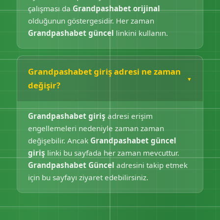
çalışması da
Grandpashabet orijinal
olduğunun göstergesidir. Her zaman
Grandpashabet güncel
linkini kullanın.
Grandpashabet giriş adresi ne zaman
değişir?
Grandpashabet giriş
adresi erişim
engellemeleri nedeniyle zaman zaman
değişebilir. Ancak
Grandpashabet güncel
giriş
linki bu sayfada her zaman mevcuttur.
Grandpashabet Güncel
adresini takip etmek
için bu sayfayı ziyaret edebilirsiniz.