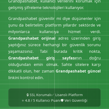
Grandpashabet, kullanıcı verilerini korumak için
gelişmiş şifreleme teknolojileri kullanıyor.
Grandpashabet güvenilir mi diye düşünenler için
şunu da belirtelim: platform yıllardır sektörde ve
milyonlarca kullanıcıya hizmet verdi.
Grandpashabet orijinal
adres üzerinden giriş
yaptığınız sürece herhangi bir güvenlik sorunu
yaşamazsınız. Tabi burada kritik nokta,
Grandpashabet giriş sayfası
nın doğru
olduğundan emin olmak. Sahte sitelere karşı
dikkatli olun, her zaman
Grandpashabet güncel
linkini kontrol edin.
🔒 SSL Korumalı
✅ Lisanslı Platform
⭐ 4.8 / 5 Kullanıcı Puanı
🛡️ Veri Güvenliği