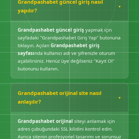
Grandpashabet güncel giriş nasıl
yapılır?
Grandpashabet güncel giriş
yapmak için
sayfadaki "Grandpashabet Giriş Yap" butonuna
tıklayın. Açılan
Grandpashabet giriş
sayfası
nda kullanıcı adı ve şifrenizle oturum
açabilirsiniz. Henüz üye değilseniz "Kayıt Ol"
butonunu kullanın.
Grandpashabet orijinal site nasıl
anlaşılır?
Grandpashabet orijinal
siteyi anlamak için
adres çubuğundaki SSL kilidini kontrol edin.
Ayrıca sitenin profesyonel tasarımı ve sorunsuz