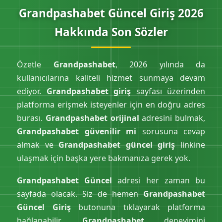
Grandpashabet Güncel Giriş 2026
Hakkında Son Sözler
Özetle
Grandpashabet
, 2026 yılında da
kullanıcılarına kaliteli hizmet sunmaya devam
ediyor.
Grandpashabet giriş
sayfası üzerinden
platforma erişmek isteyenler için en doğru adres
burası.
Grandpashabet orijinal
adresini bulmak,
Grandpashabet güvenilir mi
sorusuna cevap
almak ve
Grandpashabet güncel giriş
linkine
ulaşmak için başka yere bakmanıza gerek yok.
Grandpashabet Güncel
adresi her zaman bu
sayfada olacak. Siz de hemen
Grandpashabet
Güncel Giriş
butonuna tıklayarak platforma
bağlanabilir,
Grandpashabet
deneyimini