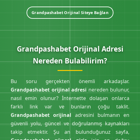
Grandpashabet Orijinal Siteye Bağlan
Grandpashabet Orijinal Adresi
Nereden Bulabilirim?
Bu soru gerçekten önemli arkadaşlar.
Grandpashabet orijinal adresi
nereden bulunur,
nasıl emin olunur? İnternette dolaşan onlarca
farklı link var ve bunların çoğu taklit.
Grandpashabet orijinal
adresini bulmanın en
güvenli yolu, güncel ve doğrulanmış kaynakları
takip etmektir. Şu an bulunduğunuz sayfa,