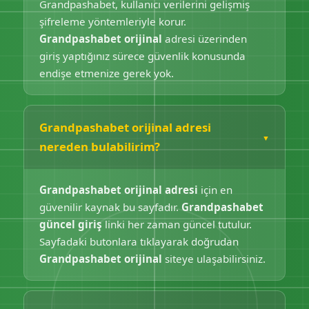
Grandpashabet, kullanıcı verilerini gelişmiş
şifreleme yöntemleriyle korur.
Grandpashabet orijinal
adresi üzerinden
giriş yaptığınız sürece güvenlik konusunda
endişe etmenize gerek yok.
Grandpashabet orijinal adresi
nereden bulabilirim?
Grandpashabet orijinal adresi
için en
güvenilir kaynak bu sayfadır.
Grandpashabet
güncel giriş
linki her zaman güncel tutulur.
Sayfadaki butonlara tıklayarak doğrudan
Grandpashabet orijinal
siteye ulaşabilirsiniz.