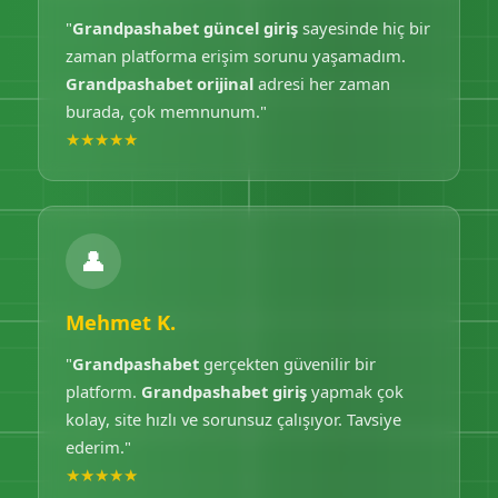
"
Grandpashabet güncel giriş
sayesinde hiç bir
zaman platforma erişim sorunu yaşamadım.
Grandpashabet orijinal
adresi her zaman
burada, çok memnunum."
★★★★★
👤
Mehmet K.
"
Grandpashabet
gerçekten güvenilir bir
platform.
Grandpashabet giriş
yapmak çok
kolay, site hızlı ve sorunsuz çalışıyor. Tavsiye
ederim."
★★★★★