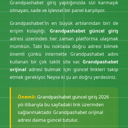
Grandpashabet giriş yaptığınızda sizi karmaşık
olmayan, sade ve işlevsel bir panel karşılıyor.
Grandpashabet'in en büyük artılarından biri de
erişim kolaylığı.
Grandpashabet güncel giriş
adresi üzerinden her zaman platforma ulaşmak
mümkün. Tabi bu noktada doğru adresi bilmek
önemli çünkü internette Grandpashabet adını
kullanan bir çok taklit site var.
Grandpashabet
orijinal
adresi bulmak için güncel linkleri takip
etmek gerekiyor. Neyse ki şu an doğru yerdesiniz.
Önemli:
Grandpashabet güncel giriş 2026
yılı itibarıyla bu sayfadaki link üzerinden
sağlanmaktadır. Grandpashabet orijinal
adresi daima güncel tutulur.