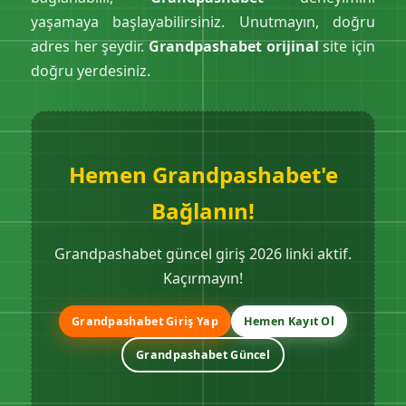
yaşamaya başlayabilirsiniz. Unutmayın, doğru
adres her şeydir.
Grandpashabet orijinal
site için
doğru yerdesiniz.
Hemen Grandpashabet'e
Bağlanın!
Grandpashabet güncel giriş 2026 linki aktif.
Kaçırmayın!
Grandpashabet Giriş Yap
Hemen Kayıt Ol
Grandpashabet Güncel