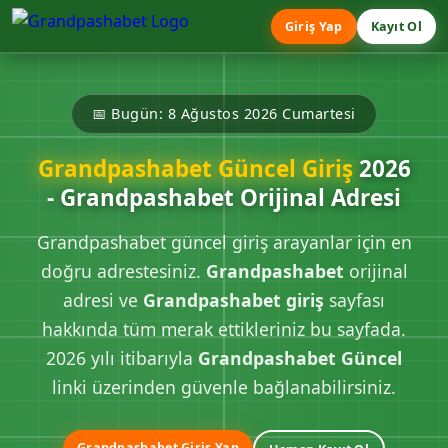
Giriş Yap
Kayıt Ol
📅 Bugün: 8 Ağustos 2026 Cumartesi
Grandpashabet Güncel Giriş
2026
- Grandpashabet Orijinal Adresi
Grandpashabet güncel giriş arayanlar için en
doğru adrestesiniz.
Grandpashabet
orijinal
adresi ve
Grandpashabet giriş
sayfası
hakkında tüm merak ettikleriniz bu sayfada.
2026 yılı itibarıyla
Grandpashabet Güncel
linki üzerinden güvenle bağlanabilirsiniz.
Grandpashabet Giriş Yap