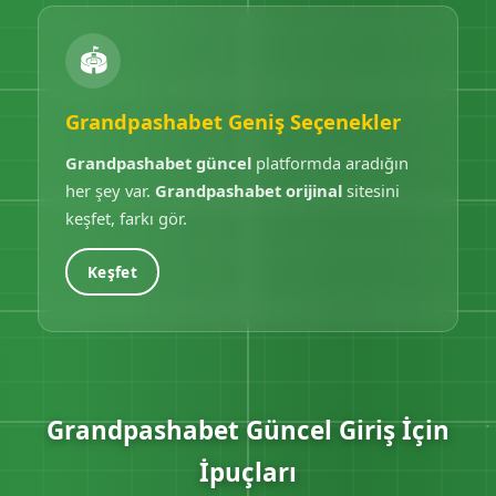
🏟️
Grandpashabet Geniş Seçenekler
Grandpashabet güncel
platformda aradığın
her şey var.
Grandpashabet orijinal
sitesini
keşfet, farkı gör.
Keşfet
Grandpashabet Güncel Giriş İçin
İpuçları