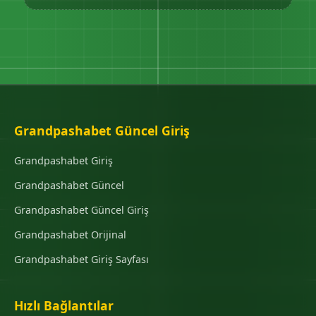
Grandpashabet Güncel Giriş
Grandpashabet Giriş
Grandpashabet Güncel
Grandpashabet Güncel Giriş
Grandpashabet Orijinal
Grandpashabet Giriş Sayfası
Hızlı Bağlantılar