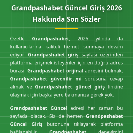
Grandpashabet Güncel Giriş 2026
Hakkında Son Sözler
Özetle
Grandpashabet
, 2026 yılında da
kullanıcılarına kaliteli hizmet sunmaya devam
ediyor.
Grandpashabet giriş
sayfası üzerinden
platforma erişmek isteyenler için en doğru adres
burası.
Grandpashabet orijinal
adresini bulmak,
Grandpashabet güvenilir mi
sorusuna cevap
almak ve
Grandpashabet güncel giriş
linkine
ulaşmak için başka yere bakmanıza gerek yok.
Grandpashabet Güncel
adresi her zaman bu
sayfada olacak. Siz de hemen
Grandpashabet
Güncel Giriş
butonuna tıklayarak platforma
bağlanabilir,
Grandpashabet
deneyimini