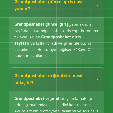
Grandpashabet güncel giriş nasıl
yapılır?
Grandpashabet güncel giriş
yapmak için
sayfadaki "Grandpashabet Giriş Yap" butonuna
tıklayın. Açılan
Grandpashabet giriş
sayfası
nda kullanıcı adı ve şifrenizle oturum
açabilirsiniz. Henüz üye değilseniz "Kayıt Ol"
butonunu kullanın.
Grandpashabet orijinal site nasıl
anlaşılır?
Grandpashabet orijinal
siteyi anlamak için
adres çubuğundaki SSL kilidini kontrol edin.
Ayrıca sitenin profesyonel tasarımı ve sorunsuz