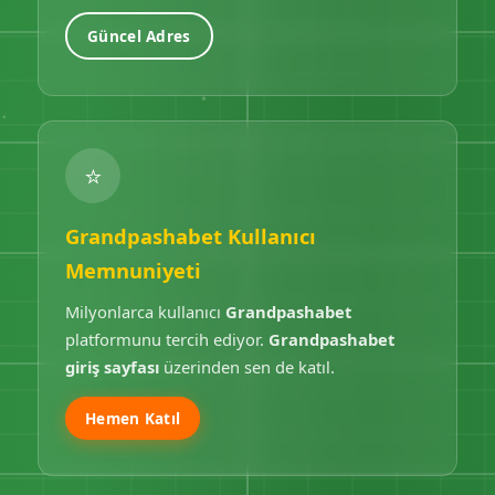
Güncel Adres
⭐
Grandpashabet Kullanıcı
Memnuniyeti
Milyonlarca kullanıcı
Grandpashabet
platformunu tercih ediyor.
Grandpashabet
giriş sayfası
üzerinden sen de katıl.
Hemen Katıl