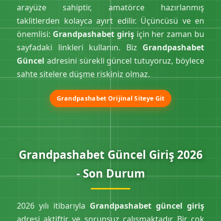
arayüze sahiptir, amatörce hazırlanmış
taklitlerden kolayca ayırt edilir. Üçüncüsü ve en
önemlisi:
Grandpashabet giriş
için her zaman bu
sayfadaki linkleri kullanın. Biz
Grandpashabet
Güncel
adresini sürekli güncel tutuyoruz, böylece
sahte sitelere düşme riskiniz olmaz.
Grandpashabet Orijinal Siteye Git
Grandpashabet Güncel Giriş 2026
- Son Durum
2026 yılı itibarıyla
Grandpashabet güncel giriş
adresi aktiftir ve sorunsuz çalışmaktadır. Bir çok