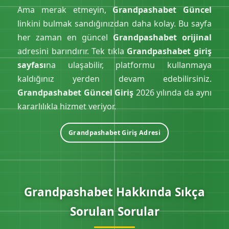
Ama merak etmeyin,
Grandpashabet Güncel
linkini bulmak sandığınızdan daha kolay. Bu sayfa
her zaman en güncel
Grandpashabet orijinal
adresini barındırır. Tek tıkla
Grandpashabet giriş
sayfası
na ulaşabilir, platformu kullanmaya
kaldığınız yerden devam edebilirsiniz.
Grandpashabet Güncel Giriş
2026 yılında da aynı
kararlılıkla hizmet veriyor.
Grandpashabet Giriş Adresi
Grandpashabet Hakkında Sıkça
Sorulan Sorular