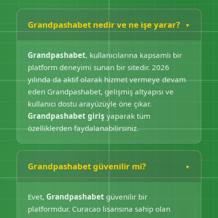
Grandpashabet nedir ve ne işe yarar?
Grandpashabet
, kullanıcılarına kapsamlı bir
platform deneyimi sunan bir sitedir. 2026
yılında da aktif olarak hizmet vermeye devam
eden Grandpashabet, gelişmiş altyapısı ve
kullanıcı dostu arayüzüyle öne çıkar.
Grandpashabet giriş
yaparak tüm
özelliklerden faydalanabilirsiniz.
Grandpashabet güvenilir mi?
Evet,
Grandpashabet
güvenilir bir
platformdur. Curacao lisansına sahip olan