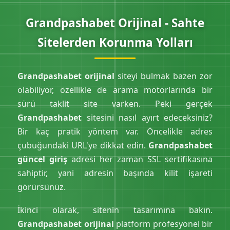
Grandpashabet Orijinal - Sahte
Sitelerden Korunma Yolları
Grandpashabet orijinal
siteyi bulmak bazen zor
olabiliyor, özellikle de arama motorlarında bir
sürü taklit site varken. Peki gerçek
Grandpashabet
sitesini nasıl ayırt edeceksiniz?
Bir kaç pratik yöntem var. Öncelikle adres
çubuğundaki URL'ye dikkat edin.
Grandpashabet
güncel giriş
adresi her zaman SSL sertifikasına
sahiptir, yani adresin başında kilit işareti
görürsünüz.
İkinci olarak, sitenin tasarımına bakın.
Grandpashabet orijinal
platform profesyonel bir