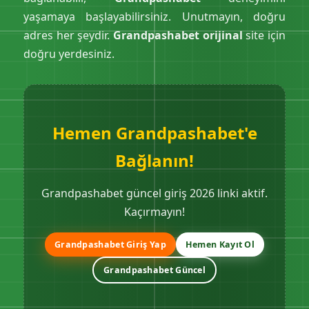
yaşamaya başlayabilirsiniz. Unutmayın, doğru
adres her şeydir.
Grandpashabet orijinal
site için
doğru yerdesiniz.
Hemen Grandpashabet'e
Bağlanın!
Grandpashabet güncel giriş 2026 linki aktif.
Kaçırmayın!
Grandpashabet Giriş Yap
Hemen Kayıt Ol
Grandpashabet Güncel