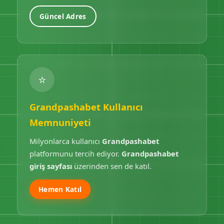
Güncel Adres
⭐
Grandpashabet Kullanıcı
Memnuniyeti
Milyonlarca kullanıcı
Grandpashabet
platformunu tercih ediyor.
Grandpashabet
giriş sayfası
üzerinden sen de katıl.
Hemen Katıl