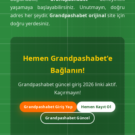
yaşamaya başlayabilirsiniz. Unutmayın, doğru
adres her şeydir.
Grandpashabet orijinal
site için
doğru yerdesiniz.
Hemen Grandpashabet'e
Bağlanın!
Grandpashabet güncel giriş 2026 linki aktif.
Kaçırmayın!
Grandpashabet Giriş Yap
Hemen Kayıt Ol
Grandpashabet Güncel