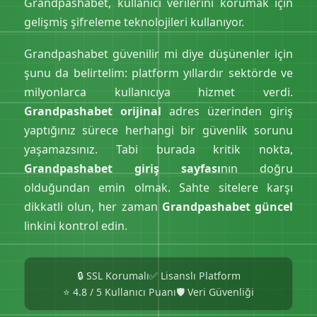
Grandpashabet, kullanıcı verilerini korumak için
gelişmiş şifreleme teknolojileri kullanıyor.
Grandpashabet güvenilir mi diye düşünenler için
şunu da belirtelim: platform yıllardır sektörde ve
milyonlarca kullanıcıya hizmet verdi.
Grandpashabet orijinal
adres üzerinden giriş
yaptığınız sürece herhangi bir güvenlik sorunu
yaşamazsınız. Tabi burada kritik nokta,
Grandpashabet giriş sayfası
nın doğru
olduğundan emin olmak. Sahte sitelere karşı
dikkatli olun, her zaman
Grandpashabet güncel
linkini kontrol edin.
🔒 SSL Korumalı
✅ Lisanslı Platform
⭐ 4.8 / 5 Kullanıcı Puanı
🛡️ Veri Güvenliği