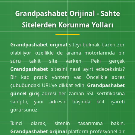
Grandpashabet Orijinal - Sahte
Sitelerden Korunma Yolları
Grandpashabet orijinal
siteyi bulmak bazen zor
olabiliyor, özellikle de arama motorlarında bir
sürü taklit site varken. Peki gerçek
Grandpashabet
sitesini nasıl ayırt edeceksiniz?
Bir kaç pratik yöntem var. Öncelikle adres
çubuğundaki URL'ye dikkat edin.
Grandpashabet
güncel giriş
adresi her zaman SSL sertifikasına
sahiptir, yani adresin başında kilit işareti
görürsünüz.
İkinci olarak, sitenin tasarımına bakın.
Grandpashabet orijinal
platform profesyonel bir