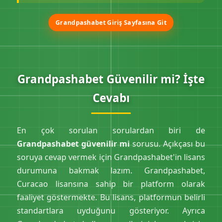
Grandpashabet Giriş Sayfasına Git
Grandpashabet Güvenilir mi? İşte
Cevabı
En çok sorulan sorulardan biri de
Grandpashabet güvenilir mi
sorusu. Açıkçası bu
soruya cevap vermek için Grandpashabet'in lisans
durumuna bakmak lazım. Grandpashabet,
Curacao lisansına sahip bir platform olarak
faaliyet göstermekte. Bu lisans, platformun belirli
standartlara uyduğunu gösteriyor. Ayrıca