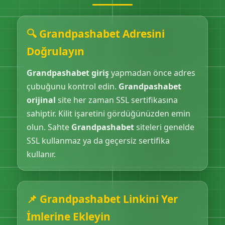
🔍 Grandpashabet Adresini
Doğrulayın
Grandpashabet giriş
yapmadan önce adres
çubuğunu kontrol edin.
Grandpashabet
orijinal
site her zaman SSL sertifikasına
sahiptir. Kilit işaretini gördüğünüzden emin
olun. Sahte
Grandpashabet
siteleri genelde
SSL kullanmaz ya da geçersiz sertifika
kullanır.
📌 Grandpashabet Linkini Yer
İmlerine Ekleyin