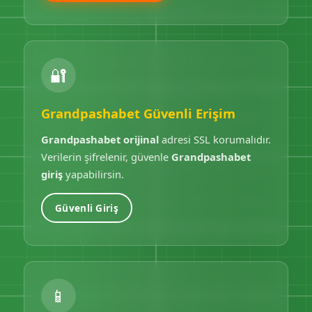
🔐
Grandpashabet Güvenli Erişim
Grandpashabet orijinal
adresi SSL korumalıdır.
Verilerin şifrelenir, güvenle
Grandpashabet
giriş
yapabilirsin.
Güvenli Giriş
📱