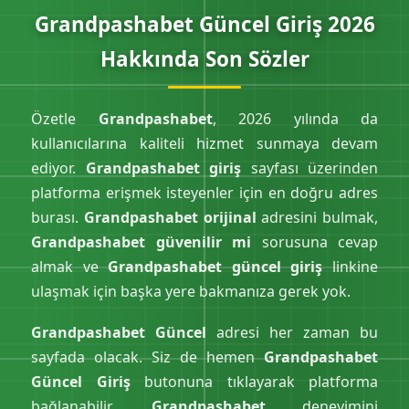
Grandpashabet Güncel Giriş 2026
Hakkında Son Sözler
Özetle
Grandpashabet
, 2026 yılında da
kullanıcılarına kaliteli hizmet sunmaya devam
ediyor.
Grandpashabet giriş
sayfası üzerinden
platforma erişmek isteyenler için en doğru adres
burası.
Grandpashabet orijinal
adresini bulmak,
Grandpashabet güvenilir mi
sorusuna cevap
almak ve
Grandpashabet güncel giriş
linkine
ulaşmak için başka yere bakmanıza gerek yok.
Grandpashabet Güncel
adresi her zaman bu
sayfada olacak. Siz de hemen
Grandpashabet
Güncel Giriş
butonuna tıklayarak platforma
bağlanabilir,
Grandpashabet
deneyimini