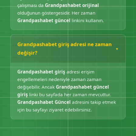
çalışması da
Grandpashabet orijinal
olduğunun göstergesidir. Her zaman
Grandpashabet güncel
linkini kullanın.
Grandpashabet giriş adresi ne zaman
değişir?
Grandpashabet giriş
adresi erişim
engellemeleri nedeniyle zaman zaman
değişebilir. Ancak
Grandpashabet güncel
giriş
linki bu sayfada her zaman mevcuttur.
Grandpashabet Güncel
adresini takip etmek
için bu sayfayı ziyaret edebilirsiniz.