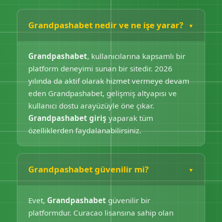
Grandpashabet nedir ve ne işe yarar?
Grandpashabet
, kullanıcılarına kapsamlı bir
platform deneyimi sunan bir sitedir. 2026
yılında da aktif olarak hizmet vermeye devam
eden Grandpashabet, gelişmiş altyapısı ve
kullanıcı dostu arayüzüyle öne çıkar.
Grandpashabet giriş
yaparak tüm
özelliklerden faydalanabilirsiniz.
Grandpashabet güvenilir mi?
Evet,
Grandpashabet
güvenilir bir
platformdur. Curacao lisansına sahip olan