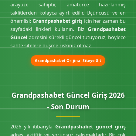
arayüze sahiptir, amatörce hazırlanmış
taklitlerden kolayca ayırt edilir. Üçüncüsü ve en
önemlisi:
Grandpashabet giriş
için her zaman bu
sayfadaki linkleri kullanın. Biz
Grandpashabet
Güncel
adresini sürekli güncel tutuyoruz, böylece
sahte sitelere düşme riskiniz olmaz.
Grandpashabet Orijinal Siteye Git
Grandpashabet Güncel Giriş 2026
- Son Durum
2026 yılı itibarıyla
Grandpashabet güncel giriş
adresi aktiftir ve sorunsuz çalışmaktadır. Bir çok