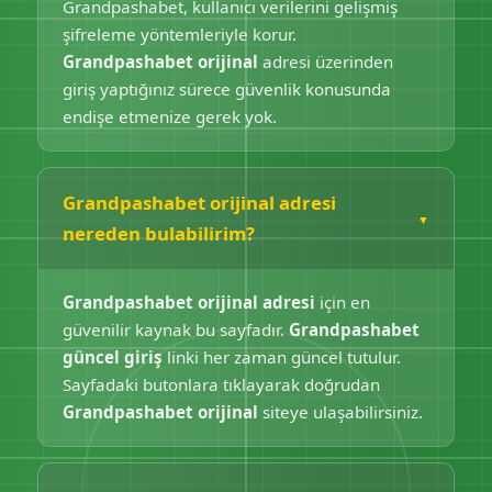
Grandpashabet, kullanıcı verilerini gelişmiş
şifreleme yöntemleriyle korur.
Grandpashabet orijinal
adresi üzerinden
giriş yaptığınız sürece güvenlik konusunda
endişe etmenize gerek yok.
Grandpashabet orijinal adresi
nereden bulabilirim?
Grandpashabet orijinal adresi
için en
güvenilir kaynak bu sayfadır.
Grandpashabet
güncel giriş
linki her zaman güncel tutulur.
Sayfadaki butonlara tıklayarak doğrudan
Grandpashabet orijinal
siteye ulaşabilirsiniz.