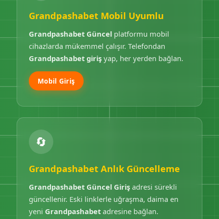
Grandpashabet Mobil Uyumlu
Grandpashabet Güncel
platformu mobil
cihazlarda mükemmel çalışır. Telefondan
Grandpashabet giriş
yap, her yerden bağlan.
Mobil Giriş
🔄
Grandpashabet Anlık Güncelleme
Grandpashabet Güncel Giriş
adresi sürekli
güncellenir. Eski linklerle uğraşma, daima en
yeni
Grandpashabet
adresine bağlan.