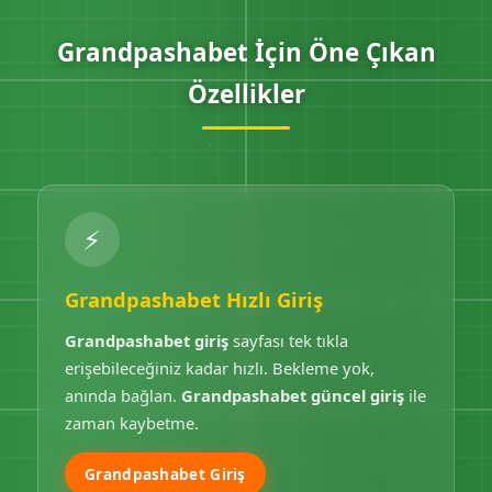
Grandpashabet İçin Öne Çıkan
Özellikler
⚡
Grandpashabet Hızlı Giriş
Grandpashabet giriş
sayfası tek tıkla
erişebileceğiniz kadar hızlı. Bekleme yok,
anında bağlan.
Grandpashabet güncel giriş
ile
zaman kaybetme.
Grandpashabet Giriş