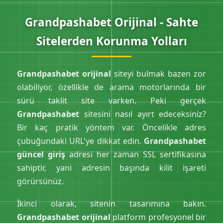
Grandpashabet Orijinal - Sahte
Sitelerden Korunma Yolları
Grandpashabet orijinal
siteyi bulmak bazen zor
olabiliyor, özellikle de arama motorlarında bir
sürü taklit site varken. Peki gerçek
Grandpashabet
sitesini nasıl ayırt edeceksiniz?
Bir kaç pratik yöntem var. Öncelikle adres
çubuğundaki URL'ye dikkat edin.
Grandpashabet
güncel giriş
adresi her zaman SSL sertifikasına
sahiptir, yani adresin başında kilit işareti
görürsünüz.
İkinci olarak, sitenin tasarımına bakın.
Grandpashabet orijinal
platform profesyonel bir