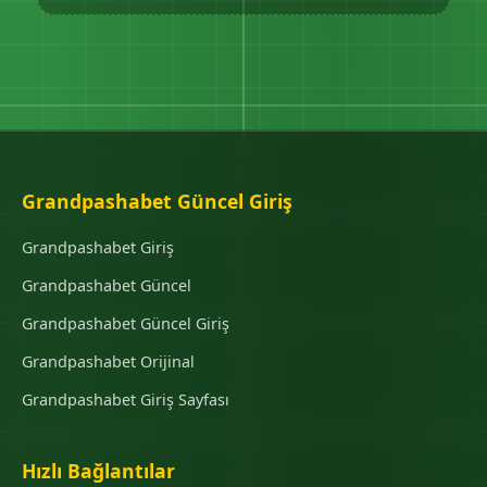
Grandpashabet Güncel Giriş
Grandpashabet Giriş
Grandpashabet Güncel
Grandpashabet Güncel Giriş
Grandpashabet Orijinal
Grandpashabet Giriş Sayfası
Hızlı Bağlantılar