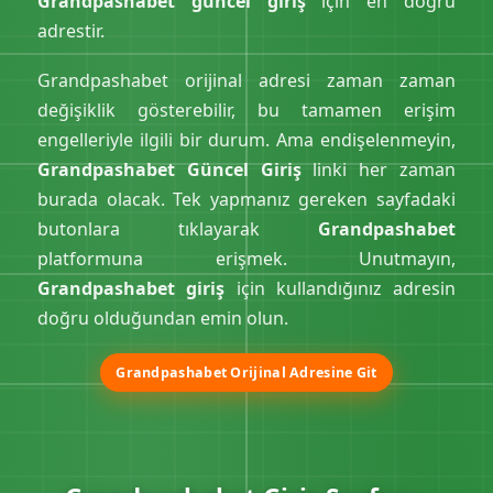
Grandpashabet güncel giriş
için en doğru
adrestir.
Grandpashabet orijinal adresi zaman zaman
değişiklik gösterebilir, bu tamamen erişim
engelleriyle ilgili bir durum. Ama endişelenmeyin,
Grandpashabet Güncel Giriş
linki her zaman
burada olacak. Tek yapmanız gereken sayfadaki
butonlara tıklayarak
Grandpashabet
platformuna erişmek. Unutmayın,
Grandpashabet giriş
için kullandığınız adresin
doğru olduğundan emin olun.
Grandpashabet Orijinal Adresine Git