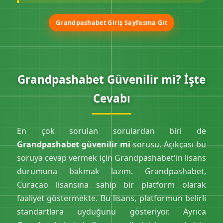
Grandpashabet Giriş Sayfasına Git
Grandpashabet Güvenilir mi? İşte
Cevabı
En çok sorulan sorulardan biri de
Grandpashabet güvenilir mi
sorusu. Açıkçası bu
soruya cevap vermek için Grandpashabet'in lisans
durumuna bakmak lazım. Grandpashabet,
Curacao lisansına sahip bir platform olarak
faaliyet göstermekte. Bu lisans, platformun belirli
standartlara uyduğunu gösteriyor. Ayrıca