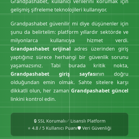
Grandpashabet, kullanıcı verilerini korumak için
gelişmiş şifreleme teknolojileri kullanıyor.
Grandpashabet güvenilir mi diye düşünenler için
şunu da belirtelim: platform yıllardır sektörde ve
milyonlarca kullanıcıya hizmet verdi.
Grandpashabet orijinal
adres üzerinden giriş
yaptığınız sürece herhangi bir güvenlik sorunu
yaşamazsınız. Tabi burada kritik nokta,
Grandpashabet giriş sayfası
nın doğru
olduğundan emin olmak. Sahte sitelere karşı
dikkatli olun, her zaman
Grandpashabet güncel
linkini kontrol edin.
🔒 SSL Korumalı
✅ Lisanslı Platform
⭐ 4.8 / 5 Kullanıcı Puanı
🛡️ Veri Güvenliği