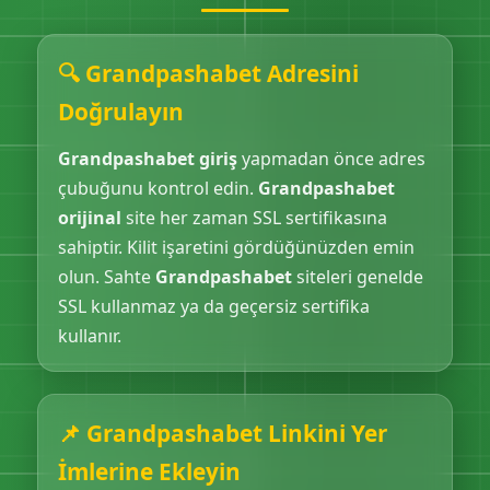
🔍 Grandpashabet Adresini
Doğrulayın
Grandpashabet giriş
yapmadan önce adres
çubuğunu kontrol edin.
Grandpashabet
orijinal
site her zaman SSL sertifikasına
sahiptir. Kilit işaretini gördüğünüzden emin
olun. Sahte
Grandpashabet
siteleri genelde
SSL kullanmaz ya da geçersiz sertifika
kullanır.
📌 Grandpashabet Linkini Yer
İmlerine Ekleyin