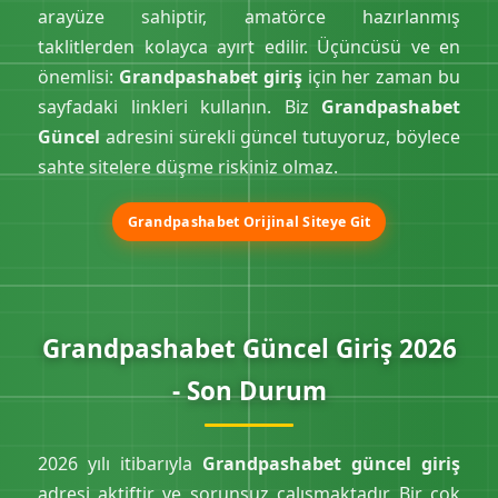
arayüze sahiptir, amatörce hazırlanmış
taklitlerden kolayca ayırt edilir. Üçüncüsü ve en
önemlisi:
Grandpashabet giriş
için her zaman bu
sayfadaki linkleri kullanın. Biz
Grandpashabet
Güncel
adresini sürekli güncel tutuyoruz, böylece
sahte sitelere düşme riskiniz olmaz.
Grandpashabet Orijinal Siteye Git
Grandpashabet Güncel Giriş 2026
- Son Durum
2026 yılı itibarıyla
Grandpashabet güncel giriş
adresi aktiftir ve sorunsuz çalışmaktadır. Bir çok