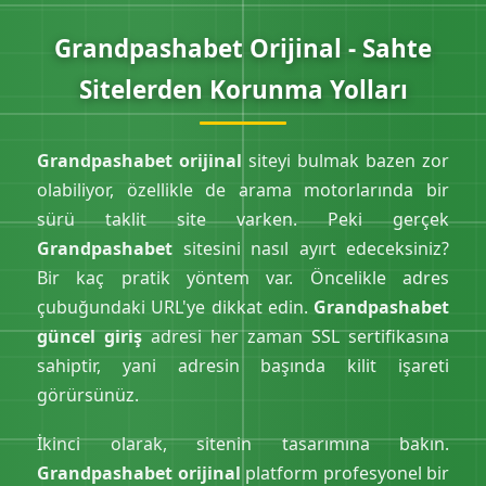
Grandpashabet Orijinal - Sahte
Sitelerden Korunma Yolları
Grandpashabet orijinal
siteyi bulmak bazen zor
olabiliyor, özellikle de arama motorlarında bir
sürü taklit site varken. Peki gerçek
Grandpashabet
sitesini nasıl ayırt edeceksiniz?
Bir kaç pratik yöntem var. Öncelikle adres
çubuğundaki URL'ye dikkat edin.
Grandpashabet
güncel giriş
adresi her zaman SSL sertifikasına
sahiptir, yani adresin başında kilit işareti
görürsünüz.
İkinci olarak, sitenin tasarımına bakın.
Grandpashabet orijinal
platform profesyonel bir