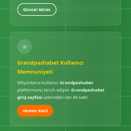
Güncel Adres
⭐
Grandpashabet Kullanıcı
Memnuniyeti
Milyonlarca kullanıcı
Grandpashabet
platformunu tercih ediyor.
Grandpashabet
giriş sayfası
üzerinden sen de katıl.
Hemen Katıl