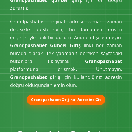
Grandpashabet güncel giriş
için en doğru
adrestir.
Grandpashabet orijinal adresi zaman zaman
değişiklik gösterebilir, bu tamamen erişim
engelleriyle ilgili bir durum. Ama endişelenmeyin,
Grandpashabet Güncel Giriş
linki her zaman
burada olacak. Tek yapmanız gereken sayfadaki
butonlara tıklayarak
Grandpashabet
platformuna erişmek. Unutmayın,
Grandpashabet giriş
için kullandığınız adresin
doğru olduğundan emin olun.
Grandpashabet Orijinal Adresine Git