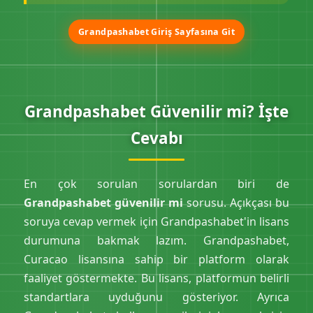
Grandpashabet Giriş Sayfasına Git
Grandpashabet Güvenilir mi? İşte
Cevabı
En çok sorulan sorulardan biri de
Grandpashabet güvenilir mi
sorusu. Açıkçası bu
soruya cevap vermek için Grandpashabet'in lisans
durumuna bakmak lazım. Grandpashabet,
Curacao lisansına sahip bir platform olarak
faaliyet göstermekte. Bu lisans, platformun belirli
standartlara uyduğunu gösteriyor. Ayrıca