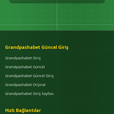
Grandpashabet Güncel Giriş
Grandpashabet Giriş
Grandpashabet Güncel
Grandpashabet Güncel Giriş
Grandpashabet Orijinal
Grandpashabet Giriş Sayfası
Hızlı Bağlantılar