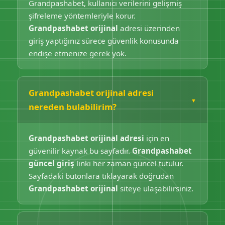
Grandpashabet, kullanıcı verilerini gelişmiş
şifreleme yöntemleriyle korur.
Grandpashabet orijinal
adresi üzerinden
giriş yaptığınız sürece güvenlik konusunda
endişe etmenize gerek yok.
Grandpashabet orijinal adresi
nereden bulabilirim?
Grandpashabet orijinal adresi
için en
güvenilir kaynak bu sayfadır.
Grandpashabet
güncel giriş
linki her zaman güncel tutulur.
Sayfadaki butonlara tıklayarak doğrudan
Grandpashabet orijinal
siteye ulaşabilirsiniz.