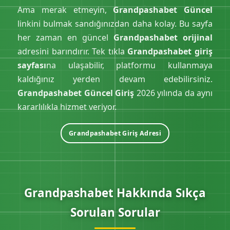
Ama merak etmeyin,
Grandpashabet Güncel
linkini bulmak sandığınızdan daha kolay. Bu sayfa
her zaman en güncel
Grandpashabet orijinal
adresini barındırır. Tek tıkla
Grandpashabet giriş
sayfası
na ulaşabilir, platformu kullanmaya
kaldığınız yerden devam edebilirsiniz.
Grandpashabet Güncel Giriş
2026 yılında da aynı
kararlılıkla hizmet veriyor.
Grandpashabet Giriş Adresi
Grandpashabet Hakkında Sıkça
Sorulan Sorular