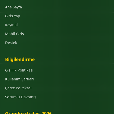
Ana Sayfa
Giriş Yap
Kayıt Ol
Mobil Giriş
Destek
Bilgilendirme
Gizlilik Politikası
Kullanım Şartları
Çerez Politikası
Sorumlu Davranış
Grandpashabet 2026