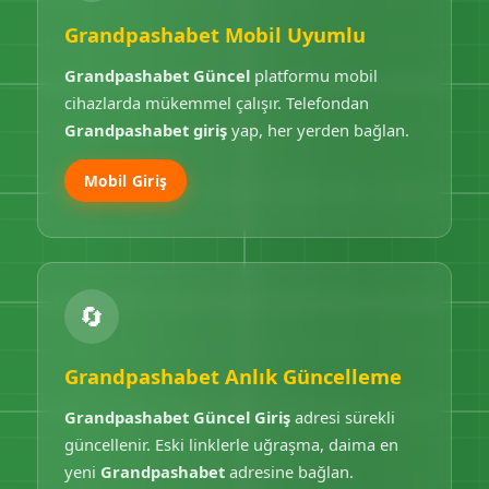
Grandpashabet Mobil Uyumlu
Grandpashabet Güncel
platformu mobil
cihazlarda mükemmel çalışır. Telefondan
Grandpashabet giriş
yap, her yerden bağlan.
Mobil Giriş
🔄
Grandpashabet Anlık Güncelleme
Grandpashabet Güncel Giriş
adresi sürekli
güncellenir. Eski linklerle uğraşma, daima en
yeni
Grandpashabet
adresine bağlan.