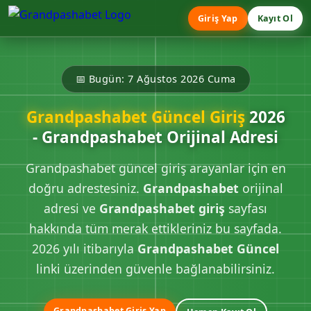
Giriş Yap
Kayıt Ol
📅 Bugün: 7 Ağustos 2026 Cuma
Grandpashabet Güncel Giriş
2026
- Grandpashabet Orijinal Adresi
Grandpashabet güncel giriş arayanlar için en
doğru adrestesiniz.
Grandpashabet
orijinal
adresi ve
Grandpashabet giriş
sayfası
hakkında tüm merak ettikleriniz bu sayfada.
2026 yılı itibarıyla
Grandpashabet Güncel
linki üzerinden güvenle bağlanabilirsiniz.
Grandpashabet Giriş Yap