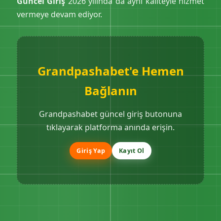
Güncel Giriş
2026 yılında da aynı kaliteyle hizmet
vermeye devam ediyor.
Grandpashabet'e Hemen
Bağlanın
Grandpashabet güncel giriş butonuna
tıklayarak platforma anında erişin.
Giriş Yap
Kayıt Ol