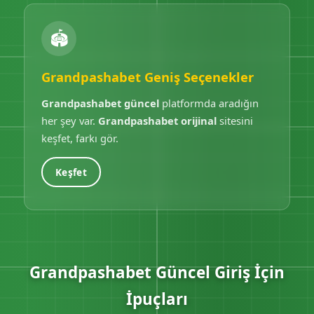
🏟️
Grandpashabet Geniş Seçenekler
Grandpashabet güncel
platformda aradığın
her şey var.
Grandpashabet orijinal
sitesini
keşfet, farkı gör.
Keşfet
Grandpashabet Güncel Giriş İçin
İpuçları