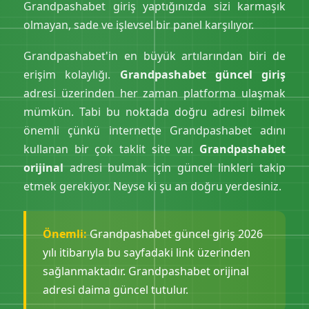
Grandpashabet giriş yaptığınızda sizi karmaşık
olmayan, sade ve işlevsel bir panel karşılıyor.
Grandpashabet'in en büyük artılarından biri de
erişim kolaylığı.
Grandpashabet güncel giriş
adresi üzerinden her zaman platforma ulaşmak
mümkün. Tabi bu noktada doğru adresi bilmek
önemli çünkü internette Grandpashabet adını
kullanan bir çok taklit site var.
Grandpashabet
orijinal
adresi bulmak için güncel linkleri takip
etmek gerekiyor. Neyse ki şu an doğru yerdesiniz.
Önemli:
Grandpashabet güncel giriş 2026
yılı itibarıyla bu sayfadaki link üzerinden
sağlanmaktadır. Grandpashabet orijinal
adresi daima güncel tutulur.