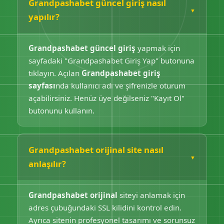
Grandpashabet güncel giriş nasıl
yapılır?
Grandpashabet güncel giriş
yapmak için
sayfadaki "Grandpashabet Giriş Yap" butonuna
tıklayın. Açılan
Grandpashabet giriş
sayfası
nda kullanıcı adı ve şifrenizle oturum
açabilirsiniz. Henüz üye değilseniz "Kayıt Ol"
butonunu kullanın.
Grandpashabet orijinal site nasıl
anlaşılır?
Grandpashabet orijinal
siteyi anlamak için
adres çubuğundaki SSL kilidini kontrol edin.
Ayrıca sitenin profesyonel tasarımı ve sorunsuz