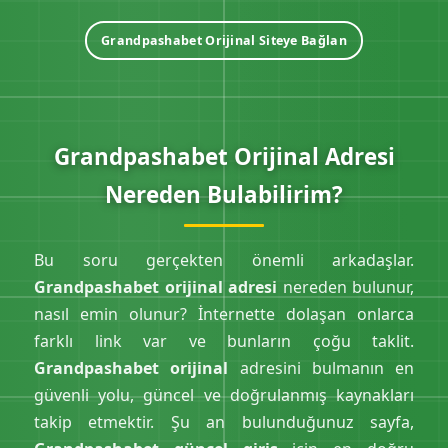
Grandpashabet Orijinal Siteye Bağlan
Grandpashabet Orijinal Adresi
Nereden Bulabilirim?
Bu soru gerçekten önemli arkadaşlar.
Grandpashabet orijinal adresi
nereden bulunur,
nasıl emin olunur? İnternette dolaşan onlarca
farklı link var ve bunların çoğu taklit.
Grandpashabet orijinal
adresini bulmanın en
güvenli yolu, güncel ve doğrulanmış kaynakları
takip etmektir. Şu an bulunduğunuz sayfa,