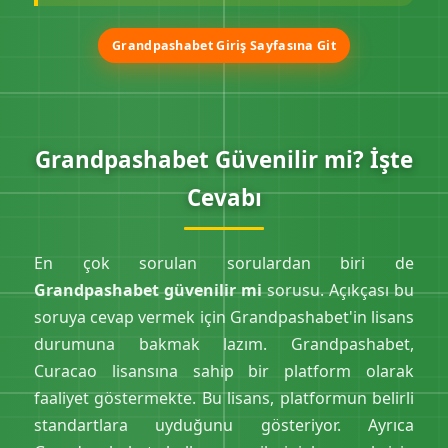
Grandpashabet Giriş Sayfasına Git
Grandpashabet Güvenilir mi? İşte
Cevabı
En çok sorulan sorulardan biri de
Grandpashabet güvenilir mi
sorusu. Açıkçası bu
soruya cevap vermek için Grandpashabet'in lisans
durumuna bakmak lazım. Grandpashabet,
Curacao lisansına sahip bir platform olarak
faaliyet göstermekte. Bu lisans, platformun belirli
standartlara uyduğunu gösteriyor. Ayrıca