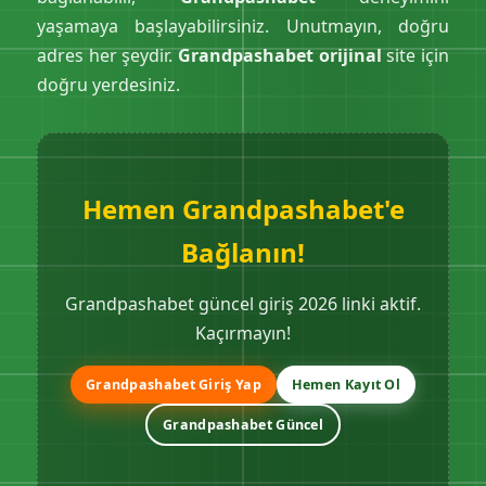
yaşamaya başlayabilirsiniz. Unutmayın, doğru
adres her şeydir.
Grandpashabet orijinal
site için
doğru yerdesiniz.
Hemen Grandpashabet'e
Bağlanın!
Grandpashabet güncel giriş 2026 linki aktif.
Kaçırmayın!
Grandpashabet Giriş Yap
Hemen Kayıt Ol
Grandpashabet Güncel