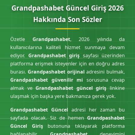
Grandpashabet Güncel Giriş 2026
Hakkında Son Sözler
Özetle
Grandpashabet
, 2026 yılında da
kullanıcılarına kaliteli hizmet sunmaya devam
ediyor.
Grandpashabet giriş
sayfası üzerinden
platforma erişmek isteyenler için en doğru adres
burası.
Grandpashabet orijinal
adresini bulmak,
Grandpashabet güvenilir mi
sorusuna cevap
almak ve
Grandpashabet güncel giriş
linkine
ulaşmak için başka yere bakmanıza gerek yok.
Grandpashabet Güncel
adresi her zaman bu
sayfada olacak. Siz de hemen
Grandpashabet
Güncel Giriş
butonuna tıklayarak platforma
bağlanabilir,
Grandpashabet
deneyimini