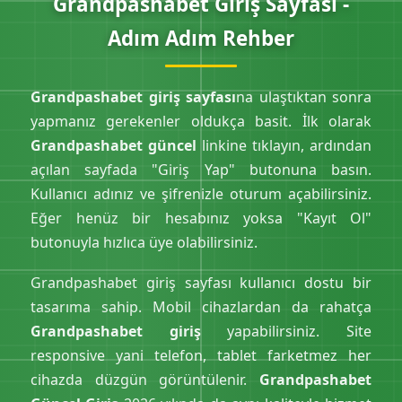
Grandpashabet Giriş Sayfası -
Adım Adım Rehber
Grandpashabet giriş sayfası
na ulaştıktan sonra
yapmanız gerekenler oldukça basit. İlk olarak
Grandpashabet güncel
linkine tıklayın, ardından
açılan sayfada "Giriş Yap" butonuna basın.
Kullanıcı adınız ve şifrenizle oturum açabilirsiniz.
Eğer henüz bir hesabınız yoksa "Kayıt Ol"
butonuyla hızlıca üye olabilirsiniz.
Grandpashabet giriş sayfası kullanıcı dostu bir
tasarıma sahip. Mobil cihazlardan da rahatça
Grandpashabet giriş
yapabilirsiniz. Site
responsive yani telefon, tablet farketmez her
cihazda düzgün görüntülenir.
Grandpashabet