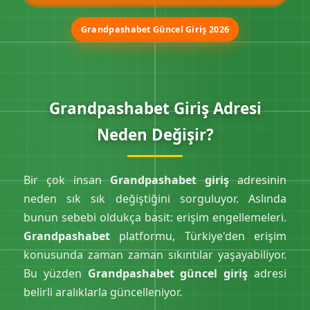
Grandpashabet Güncel Giriş 2026
Grandpashabet Giriş Adresi
Neden Değişir?
Bir çok insan
Grandpashabet giriş
adresinin
neden sık sık değiştiğini sorguluyor. Aslında
bunun sebebi oldukça basit: erişim engellemeleri.
Grandpashabet
platformu, Türkiye'den erişim
konusunda zaman zaman sıkıntılar yaşayabiliyor.
Bu yüzden
Grandpashabet güncel giriş
adresi
belirli aralıklarla güncelleniyor.