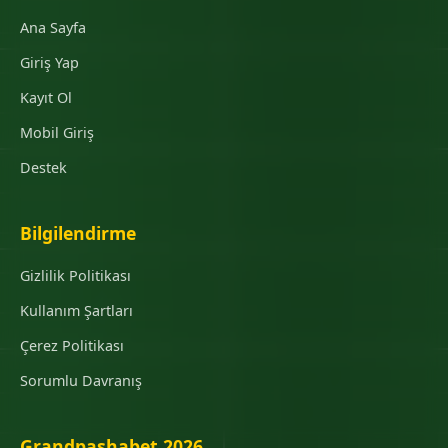
Ana Sayfa
Giriş Yap
Kayıt Ol
Mobil Giriş
Destek
Bilgilendirme
Gizlilik Politikası
Kullanım Şartları
Çerez Politikası
Sorumlu Davranış
Grandpashabet 2026