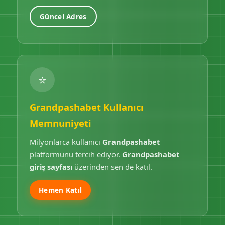
Güncel Adres
⭐
Grandpashabet Kullanıcı
Memnuniyeti
Milyonlarca kullanıcı
Grandpashabet
platformunu tercih ediyor.
Grandpashabet
giriş sayfası
üzerinden sen de katıl.
Hemen Katıl