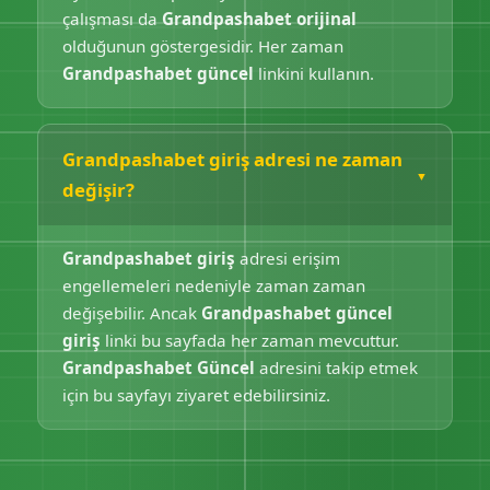
çalışması da
Grandpashabet orijinal
olduğunun göstergesidir. Her zaman
Grandpashabet güncel
linkini kullanın.
Grandpashabet giriş adresi ne zaman
değişir?
Grandpashabet giriş
adresi erişim
engellemeleri nedeniyle zaman zaman
değişebilir. Ancak
Grandpashabet güncel
giriş
linki bu sayfada her zaman mevcuttur.
Grandpashabet Güncel
adresini takip etmek
için bu sayfayı ziyaret edebilirsiniz.