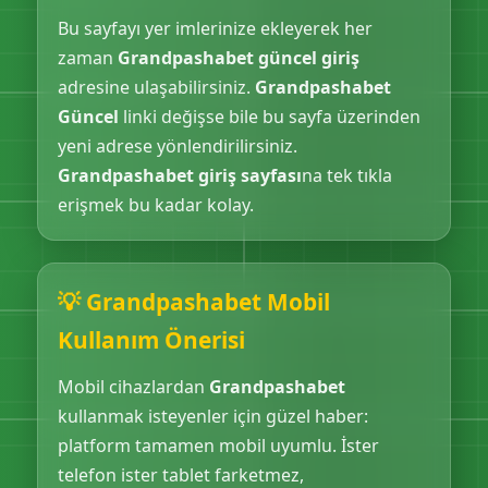
Bu sayfayı yer imlerinize ekleyerek her
zaman
Grandpashabet güncel giriş
adresine ulaşabilirsiniz.
Grandpashabet
Güncel
linki değişse bile bu sayfa üzerinden
yeni adrese yönlendirilirsiniz.
Grandpashabet giriş sayfası
na tek tıkla
erişmek bu kadar kolay.
💡 Grandpashabet Mobil
Kullanım Önerisi
Mobil cihazlardan
Grandpashabet
kullanmak isteyenler için güzel haber:
platform tamamen mobil uyumlu. İster
telefon ister tablet farketmez,