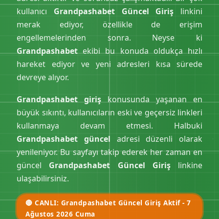
kullanıcı
Grandpashabet Güncel Giriş
linkini
merak ediyor, özellikle de erişim
engellemelerinden sonra. Neyse ki
Grandpashabet
ekibi bu konuda oldukça hızlı
hareket ediyor ve yeni adresleri kısa sürede
devreye alıyor.
Grandpashabet giriş
konusunda yaşanan en
büyük sıkıntı, kullanıcıların eski ve geçersiz linkleri
kullanmaya devam etmesi. Halbuki
Grandpashabet güncel
adresi düzenli olarak
yenileniyor. Bu sayfayı takip ederek her zaman en
güncel
Grandpashabet Güncel Giriş
linkine
ulaşabilirsiniz.
🔴 CANLI: Grandpashabet Güncel Giriş Aktif - 7
Ağustos 2026 Cuma