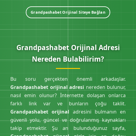
Grandpashabet Orijinal Siteye Bağlan
Grandpashabet Orijinal Adresi
Nereden Bulabilirim?
Bu soru gerçekten önemli arkadaşlar.
Grandpashabet orijinal adresi
nereden bulunur,
nasıl emin olunur? İnternette dolaşan onlarca
farklı link var ve bunların çoğu taklit.
Grandpashabet orijinal
adresini bulmanın en
güvenli yolu, güncel ve doğrulanmış kaynakları
takip etmektir. Şu an bulunduğunuz sayfa,