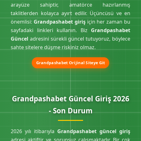
arayüze sahiptir, amatörce hazırlanmış
taklitlerden kolayca ayırt edilir. Üçüncüsü ve en
önemlisi:
Grandpashabet giriş
için her zaman bu
sayfadaki linkleri kullanın. Biz
Grandpashabet
Güncel
adresini sürekli güncel tutuyoruz, böylece
sahte sitelere düşme riskiniz olmaz.
Grandpashabet Orijinal Siteye Git
Grandpashabet Güncel Giriş 2026
- Son Durum
2026 yılı itibarıyla
Grandpashabet güncel giriş
adresi aktiftir ve sorunsuz çalışmaktadır. Bir çok