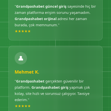
"
Grandpashabet güncel giriş
sayesinde hiç bir
zaman platforma erişim sorunu yaşamadım.
Grandpashabet orijinal
adresi her zaman
burada, çok memnunum."
★★★★★
👤
Mehmet K.
"
Grandpashabet
gerçekten güvenilir bir
platform.
Grandpashabet giriş
yapmak çok
kolay, site hızlı ve sorunsuz çalışıyor. Tavsiye
ederim."
★★★★★