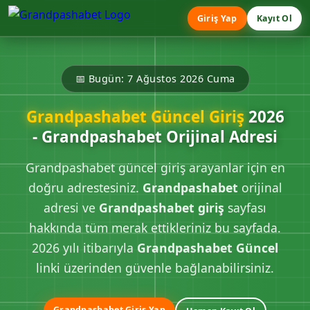
Giriş Yap
Kayıt Ol
📅 Bugün: 7 Ağustos 2026 Cuma
Grandpashabet Güncel Giriş
2026
- Grandpashabet Orijinal Adresi
Grandpashabet güncel giriş arayanlar için en
doğru adrestesiniz.
Grandpashabet
orijinal
adresi ve
Grandpashabet giriş
sayfası
hakkında tüm merak ettikleriniz bu sayfada.
2026 yılı itibarıyla
Grandpashabet Güncel
linki üzerinden güvenle bağlanabilirsiniz.
Grandpashabet Giriş Yap