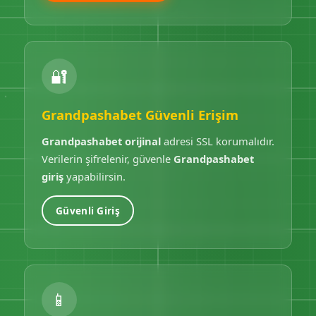
🔐
Grandpashabet Güvenli Erişim
Grandpashabet orijinal
adresi SSL korumalıdır.
Verilerin şifrelenir, güvenle
Grandpashabet
giriş
yapabilirsin.
Güvenli Giriş
📱