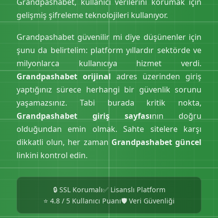
Grandpashabet, kullanıcı verilerini korumak için
gelişmiş şifreleme teknolojileri kullanıyor.
Grandpashabet güvenilir mi diye düşünenler için
şunu da belirtelim: platform yıllardır sektörde ve
milyonlarca kullanıcıya hizmet verdi.
Grandpashabet orijinal
adres üzerinden giriş
yaptığınız sürece herhangi bir güvenlik sorunu
yaşamazsınız. Tabi burada kritik nokta,
Grandpashabet giriş sayfası
nın doğru
olduğundan emin olmak. Sahte sitelere karşı
dikkatli olun, her zaman
Grandpashabet güncel
linkini kontrol edin.
🔒 SSL Korumalı
✅ Lisanslı Platform
⭐ 4.8 / 5 Kullanıcı Puanı
🛡️ Veri Güvenliği