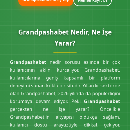
Hemen Kayıt Ol
Grandpashabet Nedir, Ne İşe
Yarar?
Grandpashabet
nedir sorusu aslında bir çok
kullanıcının aklını kurcalıyor. Grandpashabet,
kullanıcılarına geniş kapsamlı bir platform
deneyimi sunan köklü bir sitedir. Yıllardır sektörde
olan Grandpashabet, 2026 yılında da popülerliğini
korumaya devam ediyor. Peki
Grandpashabet
gerçekten ne işe yarar? Öncelikle
Grandpashabet'in altyapısı oldukça sağlam,
kullanıcı dostu arayüzüyle dikkat çekiyor.