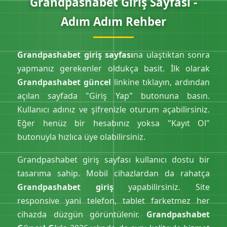
Grandpashabet Giriş Sayfası -
Adım Adım Rehber
Grandpashabet giriş sayfası
na ulaştıktan sonra
yapmanız gerekenler oldukça basit. İlk olarak
Grandpashabet güncel
linkine tıklayın, ardından
açılan sayfada "Giriş Yap" butonuna basın.
Kullanıcı adınız ve şifrenizle oturum açabilirsiniz.
Eğer henüz bir hesabınız yoksa "Kayıt Ol"
butonuyla hızlıca üye olabilirsiniz.
Grandpashabet giriş sayfası kullanıcı dostu bir
tasarıma sahip. Mobil cihazlardan da rahatça
Grandpashabet giriş
yapabilirsiniz. Site
responsive yani telefon, tablet farketmez her
cihazda düzgün görüntülenir.
Grandpashabet