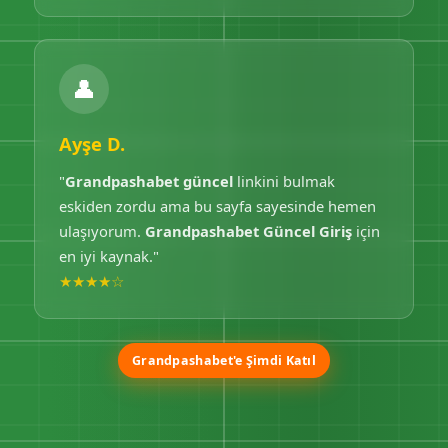
👤
Ayşe D.
"
Grandpashabet güncel
linkini bulmak
eskiden zordu ama bu sayfa sayesinde hemen
ulaşıyorum.
Grandpashabet Güncel Giriş
için
en iyi kaynak."
★★★★☆
Grandpashabet'e Şimdi Katıl