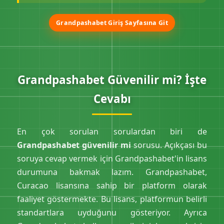
Grandpashabet Giriş Sayfasına Git
Grandpashabet Güvenilir mi? İşte
Cevabı
En çok sorulan sorulardan biri de
Grandpashabet güvenilir mi
sorusu. Açıkçası bu
soruya cevap vermek için Grandpashabet'in lisans
durumuna bakmak lazım. Grandpashabet,
Curacao lisansına sahip bir platform olarak
faaliyet göstermekte. Bu lisans, platformun belirli
standartlara uyduğunu gösteriyor. Ayrıca