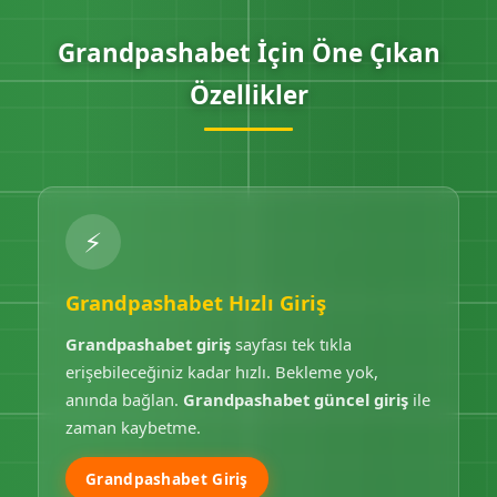
Grandpashabet İçin Öne Çıkan
Özellikler
⚡
Grandpashabet Hızlı Giriş
Grandpashabet giriş
sayfası tek tıkla
erişebileceğiniz kadar hızlı. Bekleme yok,
anında bağlan.
Grandpashabet güncel giriş
ile
zaman kaybetme.
Grandpashabet Giriş