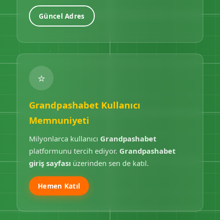
Güncel Adres
⭐
Grandpashabet Kullanıcı
Memnuniyeti
Milyonlarca kullanıcı
Grandpashabet
platformunu tercih ediyor.
Grandpashabet
giriş sayfası
üzerinden sen de katıl.
Hemen Katıl