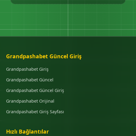
Grandpashabet Güncel Giriş
Grandpashabet Giriş
Grandpashabet Güncel
Grandpashabet Güncel Giriş
Grandpashabet Orijinal
Grandpashabet Giriş Sayfası
Hızlı Bağlantılar