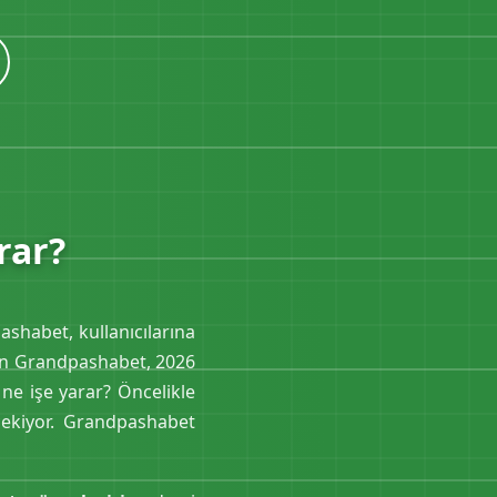
rar?
ashabet, kullanıcılarına
olan Grandpashabet, 2026
ne işe yarar? Öncelikle
çekiyor. Grandpashabet