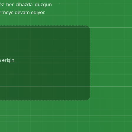
tmez her cihazda düzgün
vermeye devam ediyor.
erişin.