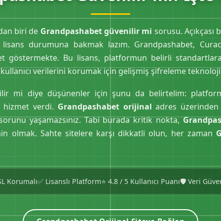
dan biri de
Grandpashabet güvenilir mi
sorusu. Açıkçası 
n lisans durumuna bakmak lazım. Grandpashabet, Curaca
et göstermekte. Bu lisans, platformun belirli standartla
llanıcı verilerini korumak için gelişmiş şifreleme teknolojil
ir mi diye düşünenler için şunu da belirtelim: platform
a hizmet verdi.
Grandpashabet orijinal
adres üzerinden g
 sorunu yaşamazsınız. Tabi burada kritik nokta,
Grandpash
 olmak. Sahte sitelere karşı dikkatli olun, her zaman
G
SSL Korumalı
✅ Lisanslı Platform
⭐ 4.8 / 5 Kullanıcı Puanı
🛡️ Veri Güve