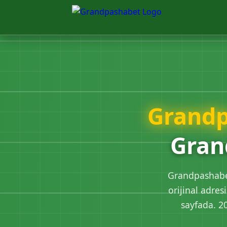
Grandp
Gran
Grandpashabet
orijinal adres
sayfada. 20