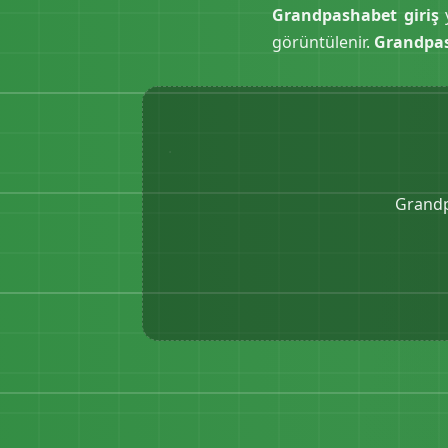
Grandpashabet giriş
y
görüntülenir.
Grandpas
Grandp