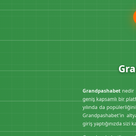
Gra
Grandpashabet
nedir 
geniş kapsamlı bir plat
yılında da popülerliği
Grandpashabet'in alty
giriş yaptığınızda sizi 