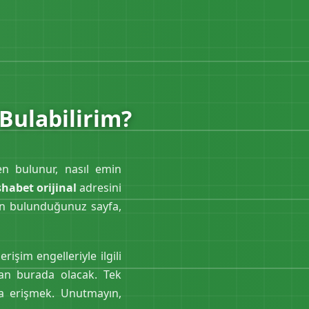
Bulabilirim?
n bulunur, nasıl emin
habet orijinal
adresini
an bulunduğunuz sayfa,
şim engelleriyle ilgili
an burada olacak. Tek
 erişmek. Unutmayın,