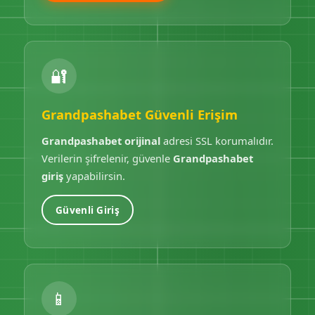
🔐
Grandpashabet Güvenli Erişim
Grandpashabet orijinal
adresi SSL korumalıdır.
Verilerin şifrelenir, güvenle
Grandpashabet
giriş
yapabilirsin.
Güvenli Giriş
📱