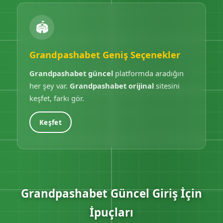
🏟️
Grandpashabet Geniş Seçenekler
Grandpashabet güncel
platformda aradığın
her şey var.
Grandpashabet orijinal
sitesini
keşfet, farkı gör.
Keşfet
Grandpashabet Güncel Giriş İçin
İpuçları