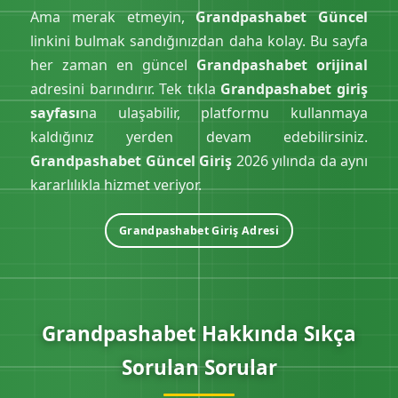
Ama merak etmeyin,
Grandpashabet Güncel
linkini bulmak sandığınızdan daha kolay. Bu sayfa
her zaman en güncel
Grandpashabet orijinal
adresini barındırır. Tek tıkla
Grandpashabet giriş
sayfası
na ulaşabilir, platformu kullanmaya
kaldığınız yerden devam edebilirsiniz.
Grandpashabet Güncel Giriş
2026 yılında da aynı
kararlılıkla hizmet veriyor.
Grandpashabet Giriş Adresi
Grandpashabet Hakkında Sıkça
Sorulan Sorular