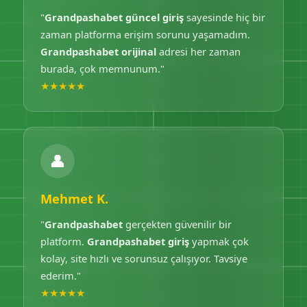
"
Grandpashabet güncel giriş
sayesinde hiç bir
zaman platforma erişim sorunu yaşamadım.
Grandpashabet orijinal
adresi her zaman
burada, çok memnunum."
★★★★★
👤
Mehmet K.
"
Grandpashabet
gerçekten güvenilir bir
platform.
Grandpashabet giriş
yapmak çok
kolay, site hızlı ve sorunsuz çalışıyor. Tavsiye
ederim."
★★★★★