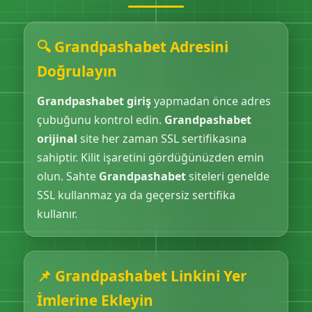
🔍 Grandpashabet Adresini
Doğrulayın
Grandpashabet giriş
yapmadan önce adres
çubuğunu kontrol edin.
Grandpashabet
orijinal
site her zaman SSL sertifikasına
sahiptir. Kilit işaretini gördüğünüzden emin
olun. Sahte
Grandpashabet
siteleri genelde
SSL kullanmaz ya da geçersiz sertifika
kullanır.
📌 Grandpashabet Linkini Yer
İmlerine Ekleyin