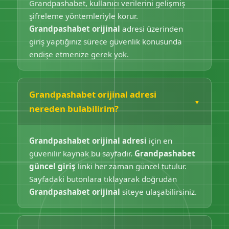
Grandpashabet, kullanıcı verilerini gelişmiş
şifreleme yöntemleriyle korur.
Grandpashabet orijinal
adresi üzerinden
giriş yaptığınız sürece güvenlik konusunda
endişe etmenize gerek yok.
Grandpashabet orijinal adresi
nereden bulabilirim?
Grandpashabet orijinal adresi
için en
güvenilir kaynak bu sayfadır.
Grandpashabet
güncel giriş
linki her zaman güncel tutulur.
Sayfadaki butonlara tıklayarak doğrudan
Grandpashabet orijinal
siteye ulaşabilirsiniz.