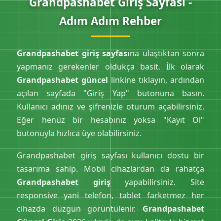
Grandpashabet Giriş Sayfası -
Adım Adım Rehber
Grandpashabet giriş sayfası
na ulaştıktan sonra
yapmanız gerekenler oldukça basit. İlk olarak
Grandpashabet güncel
linkine tıklayın, ardından
açılan sayfada "Giriş Yap" butonuna basın.
Kullanıcı adınız ve şifrenizle oturum açabilirsiniz.
Eğer henüz bir hesabınız yoksa "Kayıt Ol"
butonuyla hızlıca üye olabilirsiniz.
Grandpashabet giriş sayfası kullanıcı dostu bir
tasarıma sahip. Mobil cihazlardan da rahatça
Grandpashabet giriş
yapabilirsiniz. Site
responsive yani telefon, tablet farketmez her
cihazda düzgün görüntülenir.
Grandpashabet