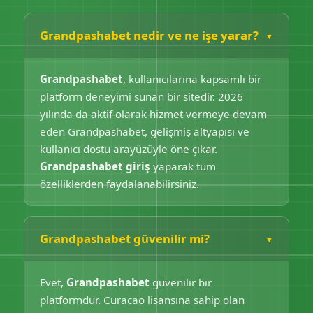
Grandpashabet nedir ve ne işe yarar?
Grandpashabet
, kullanıcılarına kapsamlı bir
platform deneyimi sunan bir sitedir. 2026
yılında da aktif olarak hizmet vermeye devam
eden Grandpashabet, gelişmiş altyapısı ve
kullanıcı dostu arayüzüyle öne çıkar.
Grandpashabet giriş
yaparak tüm
özelliklerden faydalanabilirsiniz.
Grandpashabet güvenilir mi?
Evet,
Grandpashabet
güvenilir bir
platformdur. Curacao lisansına sahip olan