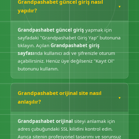
Grandpashabet güncel giriş nasıl
yapılır?
Grandpashabet güncel giriş
yapmak için
sayfadaki "Grandpashabet Giriş Yap" butonuna
tıklayın. Açılan
Grandpashabet giriş
sayfası
nda kullanıcı adı ve şifrenizle oturum
açabilirsiniz. Henüz üye değilseniz "Kayıt Ol"
butonunu kullanın.
Grandpashabet orijinal site nasıl
anlaşılır?
Grandpashabet orijinal
siteyi anlamak için
adres çubuğundaki SSL kilidini kontrol edin.
Ayrıca sitenin profesyonel tasarımı ve sorunsuz