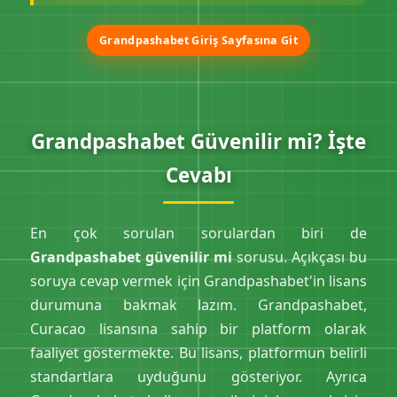
Grandpashabet Giriş Sayfasına Git
Grandpashabet Güvenilir mi? İşte
Cevabı
En çok sorulan sorulardan biri de
Grandpashabet güvenilir mi
sorusu. Açıkçası bu
soruya cevap vermek için Grandpashabet'in lisans
durumuna bakmak lazım. Grandpashabet,
Curacao lisansına sahip bir platform olarak
faaliyet göstermekte. Bu lisans, platformun belirli
standartlara uyduğunu gösteriyor. Ayrıca