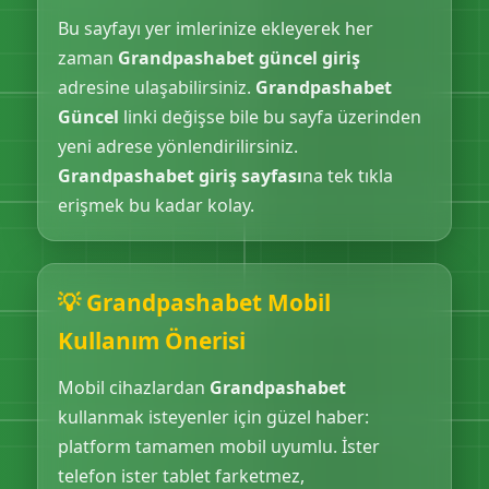
Bu sayfayı yer imlerinize ekleyerek her
zaman
Grandpashabet güncel giriş
adresine ulaşabilirsiniz.
Grandpashabet
Güncel
linki değişse bile bu sayfa üzerinden
yeni adrese yönlendirilirsiniz.
Grandpashabet giriş sayfası
na tek tıkla
erişmek bu kadar kolay.
💡 Grandpashabet Mobil
Kullanım Önerisi
Mobil cihazlardan
Grandpashabet
kullanmak isteyenler için güzel haber:
platform tamamen mobil uyumlu. İster
telefon ister tablet farketmez,