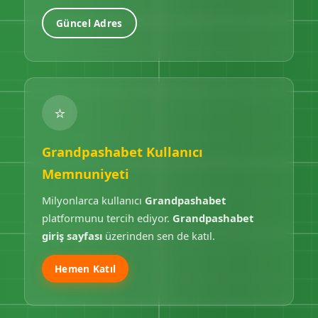
Güncel Adres
⭐
Grandpashabet Kullanıcı
Memnuniyeti
Milyonlarca kullanıcı
Grandpashabet
platformunu tercih ediyor.
Grandpashabet
giriş sayfası
üzerinden sen de katıl.
Hemen Katıl