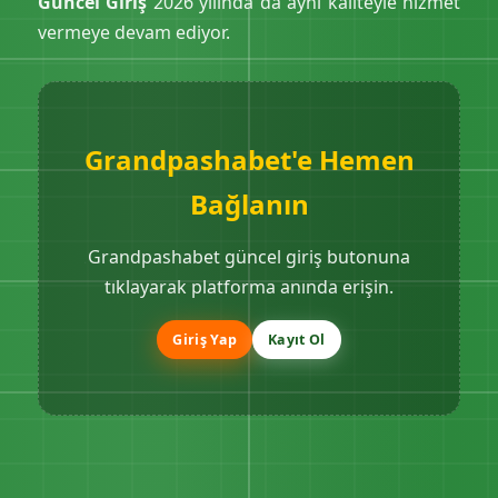
Güncel Giriş
2026 yılında da aynı kaliteyle hizmet
vermeye devam ediyor.
Grandpashabet'e Hemen
Bağlanın
Grandpashabet güncel giriş butonuna
tıklayarak platforma anında erişin.
Giriş Yap
Kayıt Ol