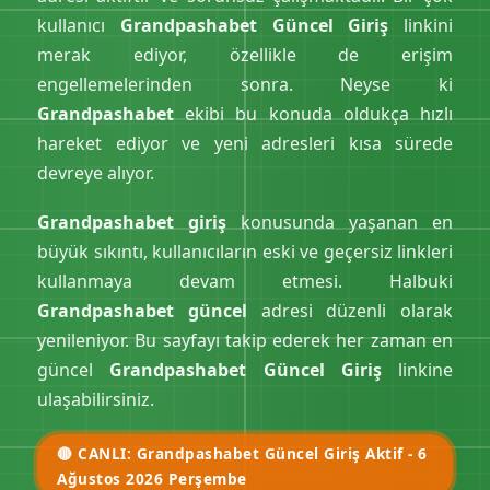
kullanıcı
Grandpashabet Güncel Giriş
linkini
merak ediyor, özellikle de erişim
engellemelerinden sonra. Neyse ki
Grandpashabet
ekibi bu konuda oldukça hızlı
hareket ediyor ve yeni adresleri kısa sürede
devreye alıyor.
Grandpashabet giriş
konusunda yaşanan en
büyük sıkıntı, kullanıcıların eski ve geçersiz linkleri
kullanmaya devam etmesi. Halbuki
Grandpashabet güncel
adresi düzenli olarak
yenileniyor. Bu sayfayı takip ederek her zaman en
güncel
Grandpashabet Güncel Giriş
linkine
ulaşabilirsiniz.
🔴 CANLI: Grandpashabet Güncel Giriş Aktif - 6
Ağustos 2026 Perşembe