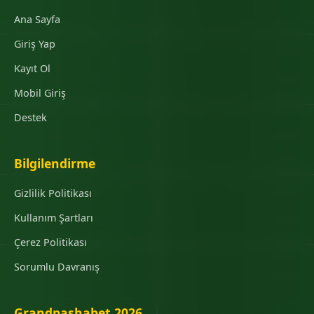
Ana Sayfa
Giriş Yap
Kayıt Ol
Mobil Giriş
Destek
Bilgilendirme
Gizlilik Politikası
Kullanım Şartları
Çerez Politikası
Sorumlu Davranış
Grandpashabet 2026