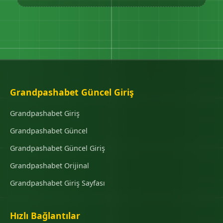
Grandpashabet Güncel Giriş
Grandpashabet Giriş
Grandpashabet Güncel
Grandpashabet Güncel Giriş
Grandpashabet Orijinal
Grandpashabet Giriş Sayfası
Hızlı Bağlantılar