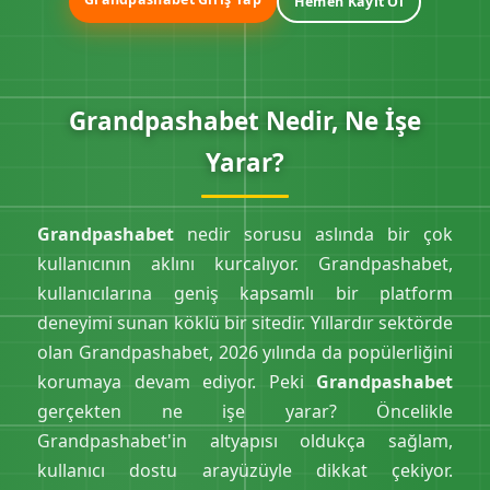
Hemen Kayıt Ol
Grandpashabet Nedir, Ne İşe
Yarar?
Grandpashabet
nedir sorusu aslında bir çok
kullanıcının aklını kurcalıyor. Grandpashabet,
kullanıcılarına geniş kapsamlı bir platform
deneyimi sunan köklü bir sitedir. Yıllardır sektörde
olan Grandpashabet, 2026 yılında da popülerliğini
korumaya devam ediyor. Peki
Grandpashabet
gerçekten ne işe yarar? Öncelikle
Grandpashabet'in altyapısı oldukça sağlam,
kullanıcı dostu arayüzüyle dikkat çekiyor.