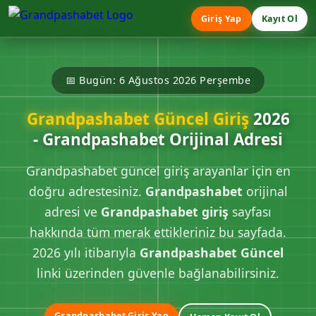
Giriş Yap
Kayıt Ol
📅 Bugün: 6 Ağustos 2026 Perşembe
Grandpashabet Güncel Giriş
2026
- Grandpashabet Orijinal Adresi
Grandpashabet güncel giriş arayanlar için en
doğru adrestesiniz.
Grandpashabet
orijinal
adresi ve
Grandpashabet giriş
sayfası
hakkında tüm merak ettikleriniz bu sayfada.
2026 yılı itibarıyla
Grandpashabet Güncel
linki üzerinden güvenle bağlanabilirsiniz.
Grandpashabet Giriş Yap