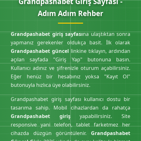
Grandpashabet Giriş Sayfası -
Adım Adım Rehber
Grandpashabet giriş sayfası
na ulaştıktan sonra
yapmanız gerekenler oldukça basit. İlk olarak
Grandpashabet güncel
linkine tıklayın, ardından
açılan sayfada "Giriş Yap" butonuna basın.
Kullanıcı adınız ve şifrenizle oturum açabilirsiniz.
Eğer henüz bir hesabınız yoksa "Kayıt Ol"
butonuyla hızlıca üye olabilirsiniz.
Grandpashabet giriş sayfası kullanıcı dostu bir
tasarıma sahip. Mobil cihazlardan da rahatça
Grandpashabet giriş
yapabilirsiniz. Site
responsive yani telefon, tablet farketmez her
cihazda düzgün görüntülenir.
Grandpashabet