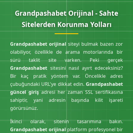
Grandpashabet Orijinal - Sahte
Sitelerden Korunma Yolları
Grandpashabet orijinal
siteyi bulmak bazen zor
olabiliyor, özellikle de arama motorlarında bir
sürü taklit site varken. Peki gerçek
Grandpashabet
sitesini nasıl ayırt edeceksiniz?
Bir kaç pratik yöntem var. Öncelikle adres
çubuğundaki URL'ye dikkat edin.
Grandpashabet
güncel giriş
adresi her zaman SSL sertifikasına
sahiptir, yani adresin başında kilit işareti
görürsünüz.
İkinci olarak, sitenin tasarımına bakın.
Grandpashabet orijinal
platform profesyonel bir