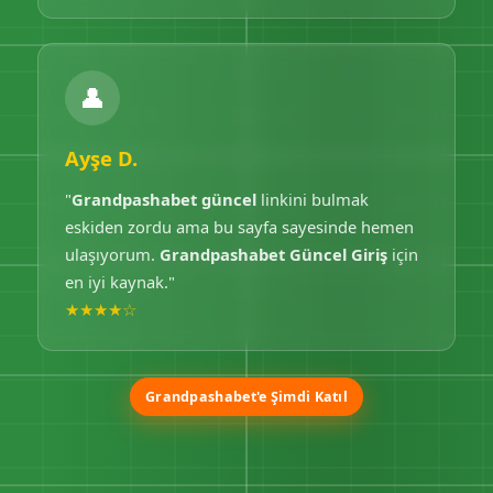
👤
Ayşe D.
"
Grandpashabet güncel
linkini bulmak
eskiden zordu ama bu sayfa sayesinde hemen
ulaşıyorum.
Grandpashabet Güncel Giriş
için
en iyi kaynak."
★★★★☆
Grandpashabet'e Şimdi Katıl