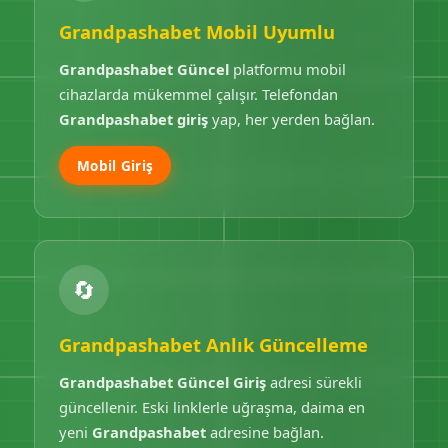
Grandpashabet Mobil Uyumlu
Grandpashabet Güncel
platformu mobil
cihazlarda mükemmel çalışır. Telefondan
Grandpashabet giriş
yap, her yerden bağlan.
Mobil Giriş
🔄
Grandpashabet Anlık Güncelleme
Grandpashabet Güncel Giriş
adresi sürekli
güncellenir. Eski linklerle uğraşma, daima en
yeni
Grandpashabet
adresine bağlan.