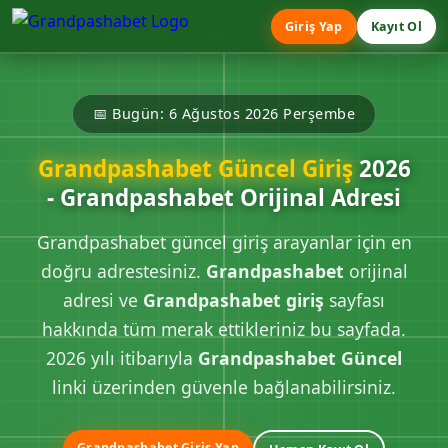
Giriş Yap
Kayıt Ol
📅 Bugün: 6 Ağustos 2026 Perşembe
Grandpashabet Güncel Giriş
2026
- Grandpashabet Orijinal Adresi
Grandpashabet güncel giriş arayanlar için en
doğru adrestesiniz.
Grandpashabet
orijinal
adresi ve
Grandpashabet giriş
sayfası
hakkında tüm merak ettikleriniz bu sayfada.
2026 yılı itibarıyla
Grandpashabet Güncel
linki üzerinden güvenle bağlanabilirsiniz.
Grandpashabet Giriş Yap