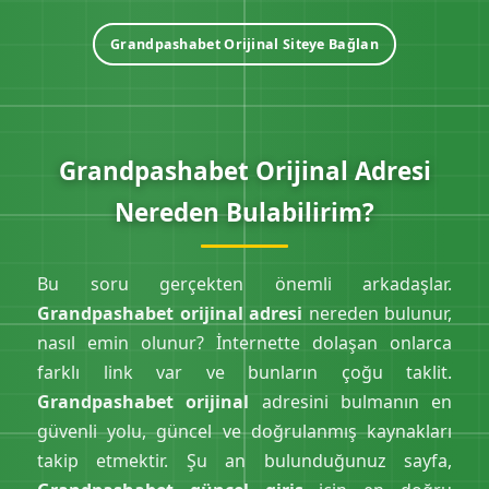
Grandpashabet Orijinal Siteye Bağlan
Grandpashabet Orijinal Adresi
Nereden Bulabilirim?
Bu soru gerçekten önemli arkadaşlar.
Grandpashabet orijinal adresi
nereden bulunur,
nasıl emin olunur? İnternette dolaşan onlarca
farklı link var ve bunların çoğu taklit.
Grandpashabet orijinal
adresini bulmanın en
güvenli yolu, güncel ve doğrulanmış kaynakları
takip etmektir. Şu an bulunduğunuz sayfa,