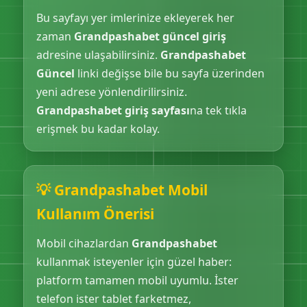
Bu sayfayı yer imlerinize ekleyerek her
zaman
Grandpashabet güncel giriş
adresine ulaşabilirsiniz.
Grandpashabet
Güncel
linki değişse bile bu sayfa üzerinden
yeni adrese yönlendirilirsiniz.
Grandpashabet giriş sayfası
na tek tıkla
erişmek bu kadar kolay.
💡 Grandpashabet Mobil
Kullanım Önerisi
Mobil cihazlardan
Grandpashabet
kullanmak isteyenler için güzel haber:
platform tamamen mobil uyumlu. İster
telefon ister tablet farketmez,