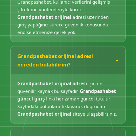
Grandpashabet, kullanıcı verilerini gelişmiş
şifreleme yöntemleriyle korur.
Grandpashabet orijinal
adresi üzerinden
giriş yaptığınız sürece güvenlik konusunda
endişe etmenize gerek yok.
Grandpashabet orijinal adresi
nereden bulabilirim?
Grandpashabet orijinal adresi
için en
güvenilir kaynak bu sayfadır.
Grandpashabet
güncel giriş
linki her zaman güncel tutulur.
Sayfadaki butonlara tıklayarak doğrudan
Grandpashabet orijinal
siteye ulaşabilirsiniz.