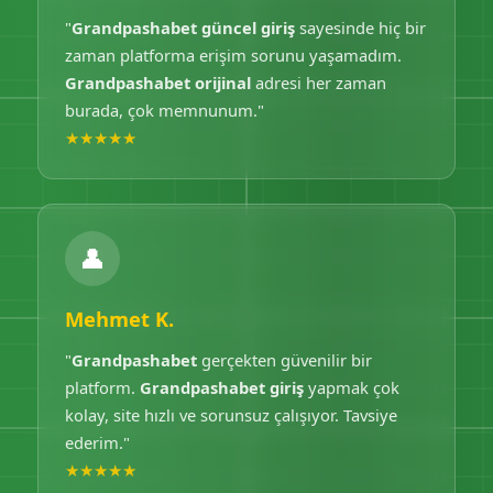
"
Grandpashabet güncel giriş
sayesinde hiç bir
zaman platforma erişim sorunu yaşamadım.
Grandpashabet orijinal
adresi her zaman
burada, çok memnunum."
★★★★★
👤
Mehmet K.
"
Grandpashabet
gerçekten güvenilir bir
platform.
Grandpashabet giriş
yapmak çok
kolay, site hızlı ve sorunsuz çalışıyor. Tavsiye
ederim."
★★★★★