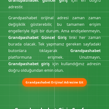
Grandpashabet güncel giriş
için en doğru
adrestir.
Grandpashabet orijinal adresi zaman zaman
değişiklik gösterebilir, bu tamamen erişim
engelleriyle ilgili bir durum. Ama endişelenmeyin,
Grandpashabet Güncel Giriş
linki her zaman
burada olacak. Tek yapmanız gereken sayfadaki
butonlara tıklayarak
Grandpashabet
platformuna erişmek. Unutmayın,
Grandpashabet giriş
için kullandığınız adresin
doğru olduğundan emin olun.
Grandpashabet Orijinal Adresine Git