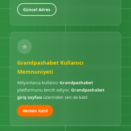
Güncel Adres
⭐
Grandpashabet Kullanıcı
Memnuniyeti
Milyonlarca kullanıcı
Grandpashabet
platformunu tercih ediyor.
Grandpashabet
giriş sayfası
üzerinden sen de katıl.
Hemen Katıl