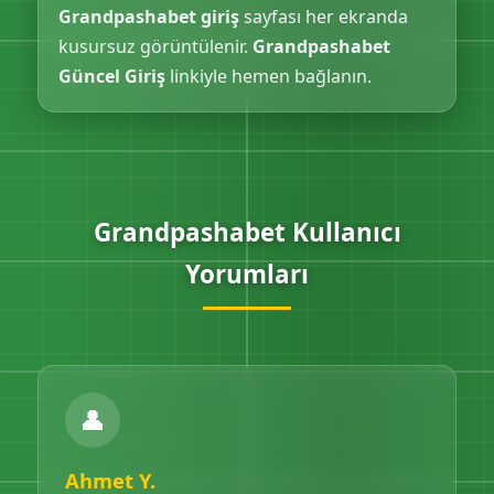
Grandpashabet giriş
sayfası her ekranda
kusursuz görüntülenir.
Grandpashabet
Güncel Giriş
linkiyle hemen bağlanın.
Grandpashabet Kullanıcı
Yorumları
👤
Ahmet Y.