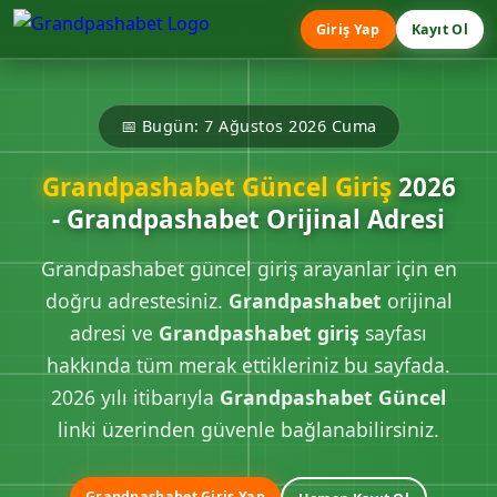
Giriş Yap
Kayıt Ol
📅 Bugün: 7 Ağustos 2026 Cuma
Grandpashabet Güncel Giriş
2026
- Grandpashabet Orijinal Adresi
Grandpashabet güncel giriş arayanlar için en
doğru adrestesiniz.
Grandpashabet
orijinal
adresi ve
Grandpashabet giriş
sayfası
hakkında tüm merak ettikleriniz bu sayfada.
2026 yılı itibarıyla
Grandpashabet Güncel
linki üzerinden güvenle bağlanabilirsiniz.
Grandpashabet Giriş Yap