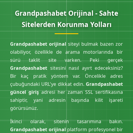
Grandpashabet Orijinal - Sahte
Sitelerden Korunma Yolları
Grandpashabet orijinal
siteyi bulmak bazen zor
olabiliyor, özellikle de arama motorlarında bir
sürü taklit site varken. Peki gerçek
Grandpashabet
sitesini nasıl ayırt edeceksiniz?
Bir kaç pratik yöntem var. Öncelikle adres
çubuğundaki URL'ye dikkat edin.
Grandpashabet
güncel giriş
adresi her zaman SSL sertifikasına
sahiptir, yani adresin başında kilit işareti
görürsünüz.
İkinci olarak, sitenin tasarımına bakın.
Grandpashabet orijinal
platform profesyonel bir