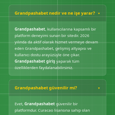
Grandpashabet nedir ve ne işe yarar?
Grandpashabet
, kullanıcılarına kapsamlı bir
platform deneyimi sunan bir sitedir. 2026
yılında da aktif olarak hizmet vermeye devam
eden Grandpashabet, gelişmiş altyapısı ve
kullanıcı dostu arayüzüyle öne çıkar.
Grandpashabet giriş
yaparak tüm
özelliklerden faydalanabilirsiniz.
Grandpashabet güvenilir mi?
Evet,
Grandpashabet
güvenilir bir
platformdur. Curacao lisansına sahip olan