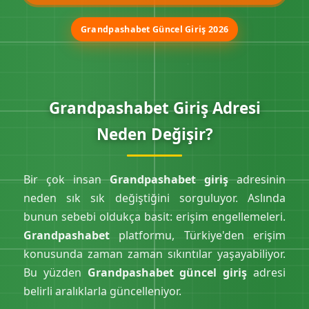
Grandpashabet Güncel Giriş 2026
Grandpashabet Giriş Adresi
Neden Değişir?
Bir çok insan
Grandpashabet giriş
adresinin
neden sık sık değiştiğini sorguluyor. Aslında
bunun sebebi oldukça basit: erişim engellemeleri.
Grandpashabet
platformu, Türkiye'den erişim
konusunda zaman zaman sıkıntılar yaşayabiliyor.
Bu yüzden
Grandpashabet güncel giriş
adresi
belirli aralıklarla güncelleniyor.