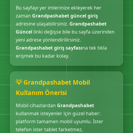
Bu sayfayı yer imlerinize ekleyerek her
zaman
Grandpashabet güncel giriş
adresine ulaşabilirsiniz.
Grandpashabet
Güncel
linki değişse bile bu sayfa üzerinden
yeni adrese yönlendirilirsiniz.
Grandpashabet giriş sayfası
na tek tıkla
erişmek bu kadar kolay.
💡 Grandpashabet Mobil
Kullanım Önerisi
Mobil cihazlardan
Grandpashabet
kullanmak isteyenler için güzel haber:
platform tamamen mobil uyumlu. İster
telefon ister tablet farketmez,