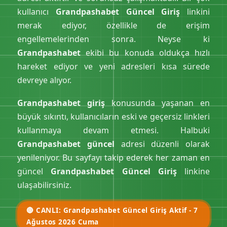
kullanıcı
Grandpashabet Güncel Giriş
linkini
merak ediyor, özellikle de erişim
engellemelerinden sonra. Neyse ki
Grandpashabet
ekibi bu konuda oldukça hızlı
hareket ediyor ve yeni adresleri kısa sürede
devreye alıyor.
Grandpashabet giriş
konusunda yaşanan en
büyük sıkıntı, kullanıcıların eski ve geçersiz linkleri
kullanmaya devam etmesi. Halbuki
Grandpashabet güncel
adresi düzenli olarak
yenileniyor. Bu sayfayı takip ederek her zaman en
güncel
Grandpashabet Güncel Giriş
linkine
ulaşabilirsiniz.
🔴 CANLI: Grandpashabet Güncel Giriş Aktif - 7
Ağustos 2026 Cuma