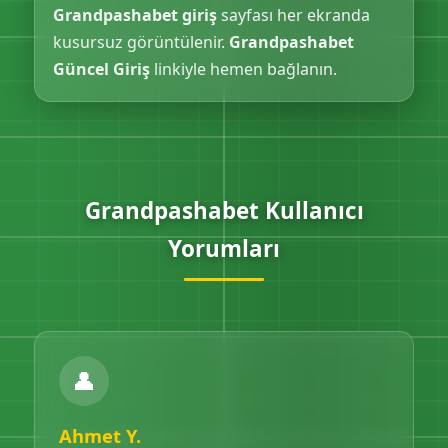
Grandpashabet giriş
sayfası her ekranda
kusursuz görüntülenir.
Grandpashabet
Güncel Giriş
linkiyle hemen bağlanın.
Grandpashabet Kullanıcı
Yorumları
👤
Ahmet Y.