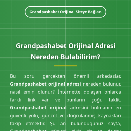
Grandpashabet Orijinal Siteye Bağlan
Grandpashabet Orijinal Adresi
Nereden Bulabilirim?
Bu soru gerçekten önemli arkadaşlar.
Grandpashabet orijinal adresi
nereden bulunur,
nasıl emin olunur? İnternette dolaşan onlarca
farklı link var ve bunların çoğu taklit.
Grandpashabet orijinal
adresini bulmanın en
güvenli yolu, güncel ve doğrulanmış kaynakları
takip etmektir. Şu an bulunduğunuz sayfa,