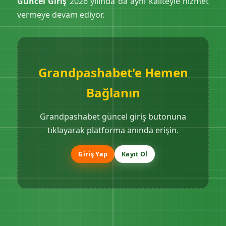
Güncel Giriş
2026 yılında da aynı kaliteyle hizmet
vermeye devam ediyor.
Grandpashabet'e Hemen
Bağlanın
Grandpashabet güncel giriş butonuna
tıklayarak platforma anında erişin.
Giriş Yap
Kayıt Ol