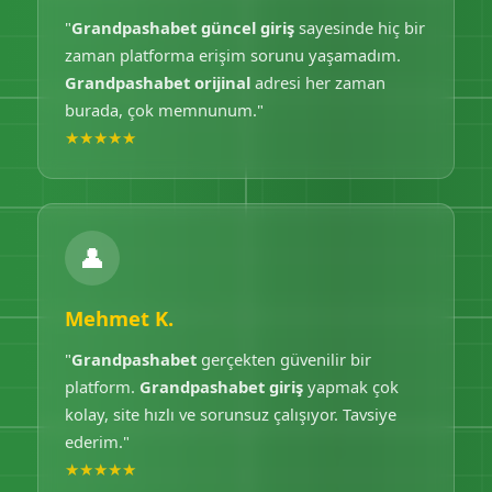
"
Grandpashabet güncel giriş
sayesinde hiç bir
zaman platforma erişim sorunu yaşamadım.
Grandpashabet orijinal
adresi her zaman
burada, çok memnunum."
★★★★★
👤
Mehmet K.
"
Grandpashabet
gerçekten güvenilir bir
platform.
Grandpashabet giriş
yapmak çok
kolay, site hızlı ve sorunsuz çalışıyor. Tavsiye
ederim."
★★★★★