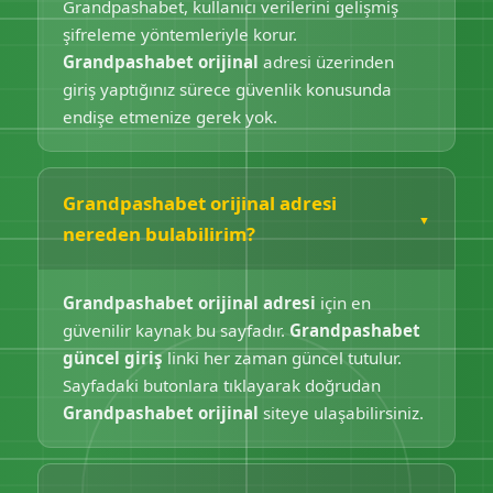
Grandpashabet, kullanıcı verilerini gelişmiş
şifreleme yöntemleriyle korur.
Grandpashabet orijinal
adresi üzerinden
giriş yaptığınız sürece güvenlik konusunda
endişe etmenize gerek yok.
Grandpashabet orijinal adresi
nereden bulabilirim?
Grandpashabet orijinal adresi
için en
güvenilir kaynak bu sayfadır.
Grandpashabet
güncel giriş
linki her zaman güncel tutulur.
Sayfadaki butonlara tıklayarak doğrudan
Grandpashabet orijinal
siteye ulaşabilirsiniz.