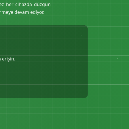
tmez her cihazda düzgün
vermeye devam ediyor.
erişin.