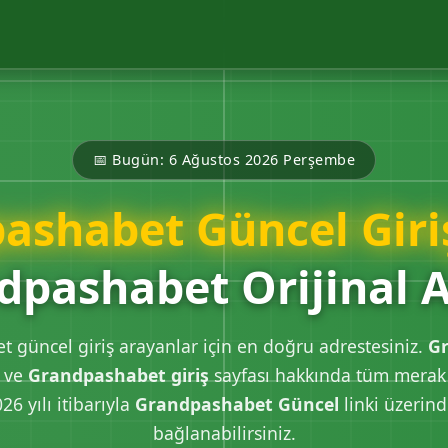
📅 Bugün: 6 Ağustos 2026 Perşembe
ashabet Güncel Giri
dpashabet Orijinal A
 güncel giriş arayanlar için en doğru adrestesiniz.
G
i ve
Grandpashabet giriş
sayfası hakkında tüm merak e
26 yılı itibarıyla
Grandpashabet Güncel
linki üzerin
bağlanabilirsiniz.