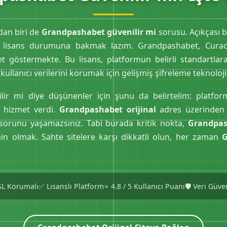
dan biri de
Grandpashabet güvenilir mi
sorusu. Açıkçası 
n lisans durumuna bakmak lazım. Grandpashabet, Curaca
et göstermekte. Bu lisans, platformun belirli standartla
llanıcı verilerini korumak için gelişmiş şifreleme teknolojil
ir mi diye düşünenler için şunu da belirtelim: platform
a hizmet verdi.
Grandpashabet orijinal
adres üzerinden g
 sorunu yaşamazsınız. Tabi burada kritik nokta,
Grandpash
 olmak. Sahte sitelere karşı dikkatli olun, her zaman
G
SSL Korumalı
✅ Lisanslı Platform
⭐ 4.8 / 5 Kullanıcı Puanı
🛡️ Veri Güve