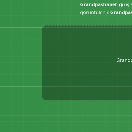
Grandpashabet giriş
y
görüntülenir.
Grandpas
Grandp