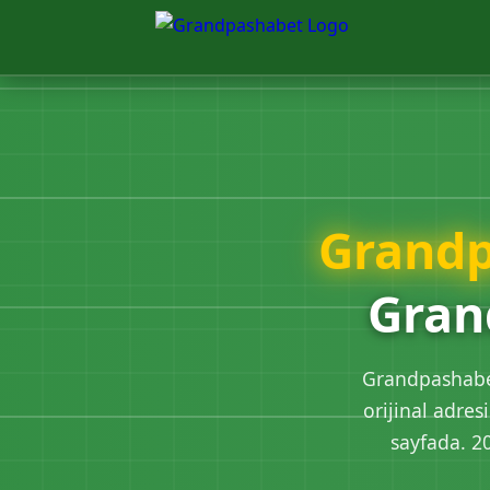
Grandp
Gran
Grandpashabet
orijinal adres
sayfada. 20