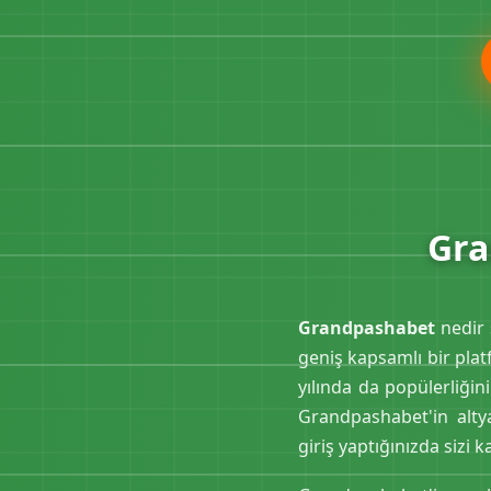
Gra
Grandpashabet
nedir 
geniş kapsamlı bir plat
yılında da popülerliği
Grandpashabet'in alty
giriş yaptığınızda sizi 