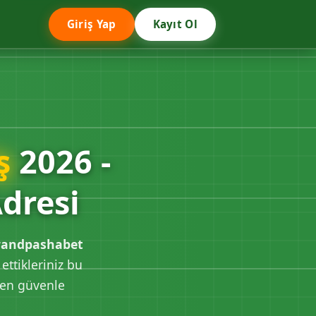
Giriş Yap
Kayıt Ol
ş
2026 -
dresi
randpashabet
ttikleriniz bu
den güvenle