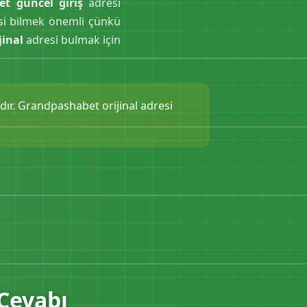
t güncel giriş
adresi
i bilmek önemli çünkü
inal
adresi bulmak için
dır. Grandpashabet orijinal adresi
Cevabı