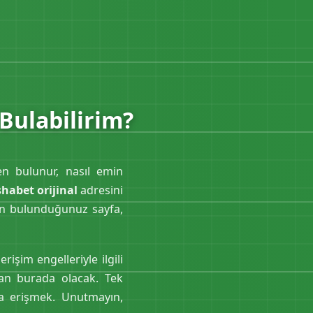
Bulabilirim?
n bulunur, nasıl emin
habet orijinal
adresini
an bulunduğunuz sayfa,
şim engelleriyle ilgili
an burada olacak. Tek
 erişmek. Unutmayın,