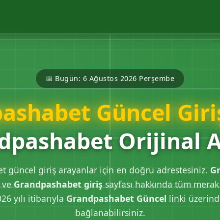
📅 Bugün: 6 Ağustos 2026 Perşembe
ashabet Güncel Giri
dpashabet Orijinal A
 güncel giriş arayanlar için en doğru adrestesiniz.
G
i ve
Grandpashabet giriş
sayfası hakkında tüm merak e
26 yılı itibarıyla
Grandpashabet Güncel
linki üzerin
bağlanabilirsiniz.