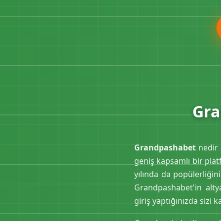
Gra
Grandpashabet
nedir 
geniş kapsamlı bir plat
yılında da popülerliği
Grandpashabet'in alty
giriş yaptığınızda sizi 