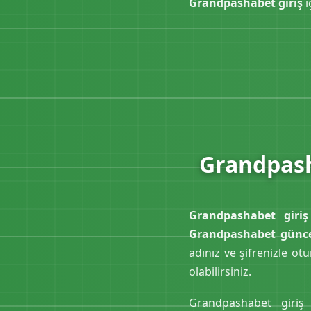
Grandpashabet giriş
i
Grandpash
Grandpashabet giriş
Grandpashabet günc
adınız ve şifrenizle ot
olabilirsiniz.
Grandpashabet giriş 