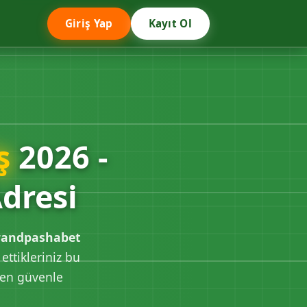
Giriş Yap
Kayıt Ol
ş
2026 -
dresi
randpashabet
ttikleriniz bu
den güvenle