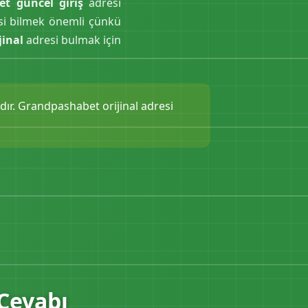
t güncel giriş
adresi
i bilmek önemli çünkü
inal
adresi bulmak için
dır. Grandpashabet orijinal adresi
Cevabı