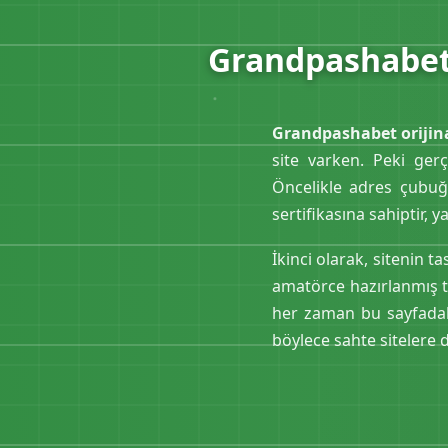
Grandpashabet 
Grandpashabet orijin
site varken. Peki ge
Öncelikle adres çubuğ
sertifikasına sahiptir, 
İkinci olarak, sitenin t
amatörce hazırlanmış ta
her zaman bu sayfadaki
böylece sahte sitelere 