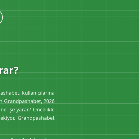
rar?
ashabet, kullanıcılarına
olan Grandpashabet, 2026
ne işe yarar? Öncelikle
çekiyor. Grandpashabet