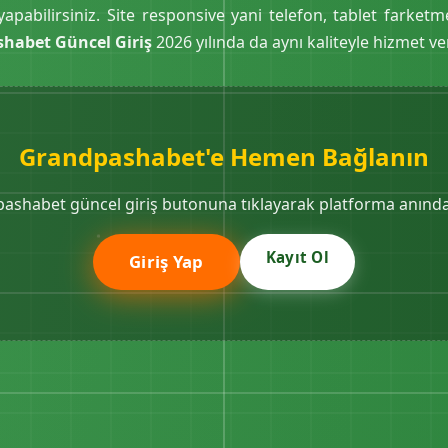
apabilirsiniz. Site responsive yani telefon, tablet farke
habet Güncel Giriş
2026 yılında da aynı kaliteyle hizmet 
Grandpashabet'e Hemen Bağlanın
ashabet güncel giriş butonuna tıklayarak platforma anında 
Kayıt Ol
Giriş Yap