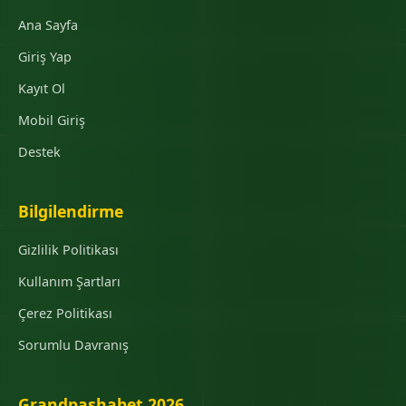
Ana Sayfa
Giriş Yap
Kayıt Ol
Mobil Giriş
Destek
Bilgilendirme
Gizlilik Politikası
Kullanım Şartları
Çerez Politikası
Sorumlu Davranış
Grandpashabet 2026