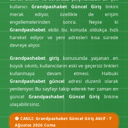
kullanıcı
Grandpashabet Güncel Giriş
linkini
merak ediyor, özellikle de erişim
engellemelerinden sonra. Neyse ki
Grandpashabet
ekibi bu konuda oldukça hızlı
hareket ediyor ve yeni adresleri kısa sürede
devreye alıyor.
Grandpashabet giriş
konusunda yaşanan en
büyük sıkıntı, kullanıcıların eski ve geçersiz linkleri
kullanmaya devam etmesi. Halbuki
Grandpashabet güncel
adresi düzenli olarak
yenileniyor. Bu sayfayı takip ederek her zaman en
güncel
Grandpashabet Güncel Giriş
linkine
ulaşabilirsiniz.
🔴 CANLI: Grandpashabet Güncel Giriş Aktif - 7
Ağustos 2026 Cuma