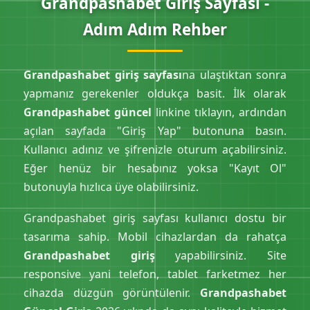
Grandpashabet Giriş Sayfası -
Adım Adım Rehber
Grandpashabet giriş sayfası
na ulaştıktan sonra
yapmanız gerekenler oldukça basit. İlk olarak
Grandpashabet güncel
linkine tıklayın, ardından
açılan sayfada "Giriş Yap" butonuna basın.
Kullanıcı adınız ve şifrenizle oturum açabilirsiniz.
Eğer henüz bir hesabınız yoksa "Kayıt Ol"
butonuyla hızlıca üye olabilirsiniz.
Grandpashabet giriş sayfası kullanıcı dostu bir
tasarıma sahip. Mobil cihazlardan da rahatça
Grandpashabet giriş
yapabilirsiniz. Site
responsive yani telefon, tablet farketmez her
cihazda düzgün görüntülenir.
Grandpashabet