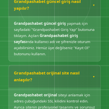
Grandpashabet güncel giriş nasıl
yapılır?
Grandpashabet güncel giriş
yapmak için
sayfadaki "Grandpashabet Giriş Yap" butonuna
tıklayın. Açılan
Grandpashabet giriş
sayfası
nda kullanıcı adı ve şifrenizle oturum
açabilirsiniz. Henüz üye değilseniz "Kayıt Ol"
butonunu kullanın.
Grandpashabet orijinal site nasıl
anlaşılır?
Grandpashabet orijinal
siteyi anlamak için
adres çubuğundaki SSL kilidini kontrol edin.
Ayrıca sitenin profesyonel tasarımı ve sorunsuz