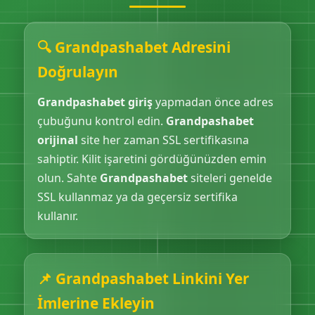
🔍 Grandpashabet Adresini
Doğrulayın
Grandpashabet giriş
yapmadan önce adres
çubuğunu kontrol edin.
Grandpashabet
orijinal
site her zaman SSL sertifikasına
sahiptir. Kilit işaretini gördüğünüzden emin
olun. Sahte
Grandpashabet
siteleri genelde
SSL kullanmaz ya da geçersiz sertifika
kullanır.
📌 Grandpashabet Linkini Yer
İmlerine Ekleyin