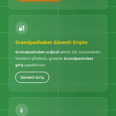
🔐
Grandpashabet Güvenli Erişim
Grandpashabet orijinal
adresi SSL korumalıdır.
Verilerin şifrelenir, güvenle
Grandpashabet
giriş
yapabilirsin.
Güvenli Giriş
📱