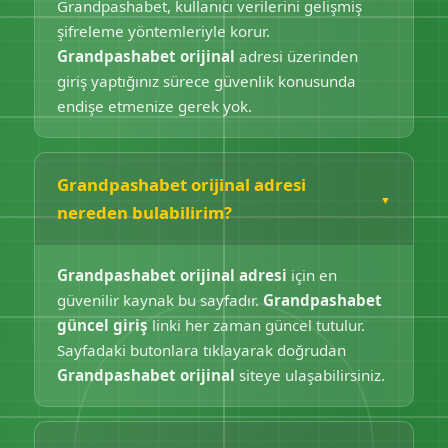
Grandpashabet, kullanıcı verilerini gelişmiş
şifreleme yöntemleriyle korur.
Grandpashabet orijinal
adresi üzerinden
giriş yaptığınız sürece güvenlik konusunda
endişe etmenize gerek yok.
Grandpashabet orijinal adresi
nereden bulabilirim?
Grandpashabet orijinal adresi
için en
güvenilir kaynak bu sayfadır.
Grandpashabet
güncel giriş
linki her zaman güncel tutulur.
Sayfadaki butonlara tıklayarak doğrudan
Grandpashabet orijinal
siteye ulaşabilirsiniz.