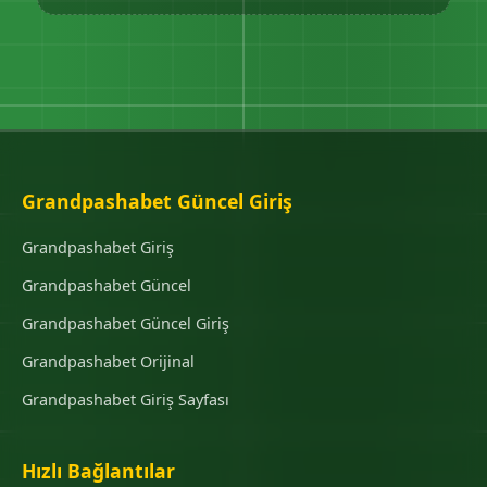
Grandpashabet Güncel Giriş
Grandpashabet Giriş
Grandpashabet Güncel
Grandpashabet Güncel Giriş
Grandpashabet Orijinal
Grandpashabet Giriş Sayfası
Hızlı Bağlantılar