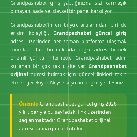
Grandpashabet giriş yaptığınızda sizi karmaşık
olmayan, sade ve işlevsel bir panel karşılıyor.
Grandpashabet'in en büyük artılarından biri de
erişim kolaylığı.
Grandpashabet güncel giriş
adresi üzerinden her zaman platforma ulaşmak
mümkün. Tabi bu noktada doğru adresi bilmek
önemli çünkü internette Grandpashabet adını
kullanan bir çok taklit site var.
Grandpashabet
orijinal
adresi bulmak için güncel linkleri takip
etmek gerekiyor. Neyse ki şu an doğru yerdesiniz.
Önemli:
Grandpashabet güncel giriş 2026
yılı itibarıyla bu sayfadaki link üzerinden
sağlanmaktadır. Grandpashabet orijinal
adresi daima güncel tutulur.