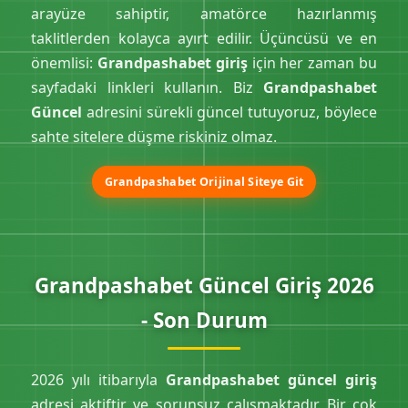
arayüze sahiptir, amatörce hazırlanmış
taklitlerden kolayca ayırt edilir. Üçüncüsü ve en
önemlisi:
Grandpashabet giriş
için her zaman bu
sayfadaki linkleri kullanın. Biz
Grandpashabet
Güncel
adresini sürekli güncel tutuyoruz, böylece
sahte sitelere düşme riskiniz olmaz.
Grandpashabet Orijinal Siteye Git
Grandpashabet Güncel Giriş 2026
- Son Durum
2026 yılı itibarıyla
Grandpashabet güncel giriş
adresi aktiftir ve sorunsuz çalışmaktadır. Bir çok