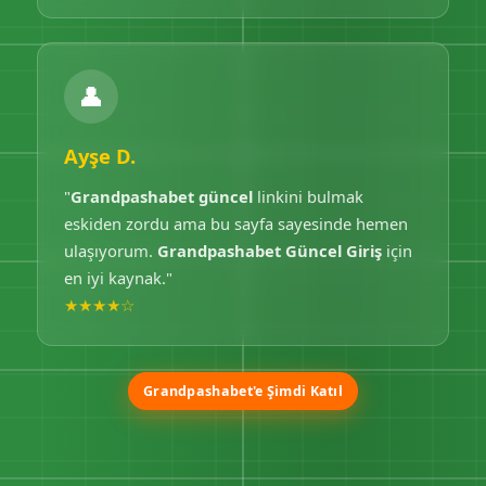
👤
Ayşe D.
"
Grandpashabet güncel
linkini bulmak
eskiden zordu ama bu sayfa sayesinde hemen
ulaşıyorum.
Grandpashabet Güncel Giriş
için
en iyi kaynak."
★★★★☆
Grandpashabet'e Şimdi Katıl