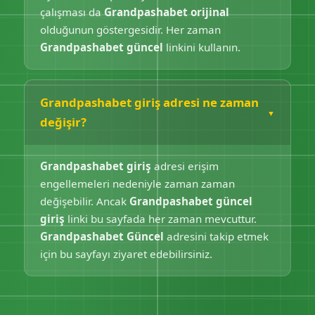
çalışması da
Grandpashabet orijinal
olduğunun göstergesidir. Her zaman
Grandpashabet güncel
linkini kullanın.
Grandpashabet giriş adresi ne zaman
değişir?
Grandpashabet giriş
adresi erişim
engellemeleri nedeniyle zaman zaman
değişebilir. Ancak
Grandpashabet güncel
giriş
linki bu sayfada her zaman mevcuttur.
Grandpashabet Güncel
adresini takip etmek
için bu sayfayı ziyaret edebilirsiniz.