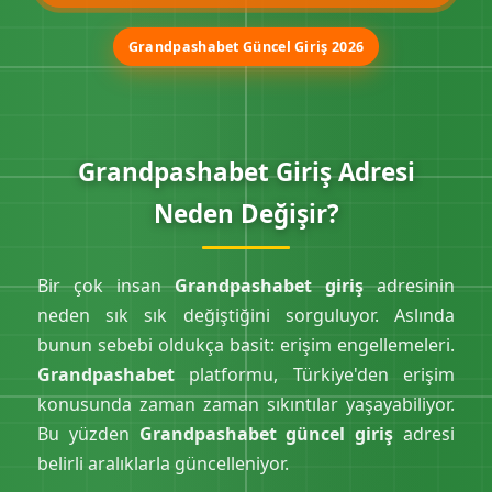
Grandpashabet Güncel Giriş 2026
Grandpashabet Giriş Adresi
Neden Değişir?
Bir çok insan
Grandpashabet giriş
adresinin
neden sık sık değiştiğini sorguluyor. Aslında
bunun sebebi oldukça basit: erişim engellemeleri.
Grandpashabet
platformu, Türkiye'den erişim
konusunda zaman zaman sıkıntılar yaşayabiliyor.
Bu yüzden
Grandpashabet güncel giriş
adresi
belirli aralıklarla güncelleniyor.