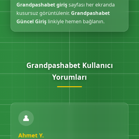
Grandpashabet giriş
sayfası her ekranda
kusursuz görüntülenir.
Grandpashabet
Güncel Giriş
linkiyle hemen bağlanın.
Grandpashabet Kullanıcı
Yorumları
👤
Ahmet Y.