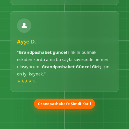
👤
Ayşe D.
"
Grandpashabet güncel
linkini bulmak
eskiden zordu ama bu sayfa sayesinde hemen
ulaşıyorum.
Grandpashabet Güncel Giriş
için
en iyi kaynak."
★★★★☆
Grandpashabet'e Şimdi Katıl