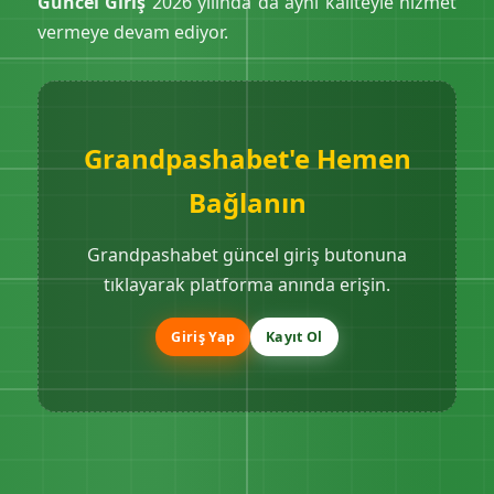
Güncel Giriş
2026 yılında da aynı kaliteyle hizmet
vermeye devam ediyor.
Grandpashabet'e Hemen
Bağlanın
Grandpashabet güncel giriş butonuna
tıklayarak platforma anında erişin.
Giriş Yap
Kayıt Ol