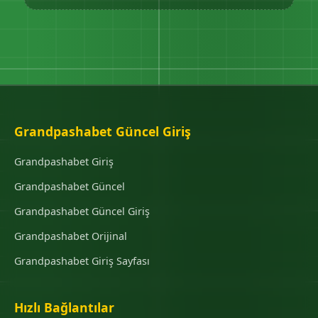
Grandpashabet Güncel Giriş
Grandpashabet Giriş
Grandpashabet Güncel
Grandpashabet Güncel Giriş
Grandpashabet Orijinal
Grandpashabet Giriş Sayfası
Hızlı Bağlantılar