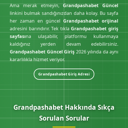
Ama merak etmeyin,
Grandpashabet Güncel
linkini bulmak sandığınızdan daha kolay. Bu sayfa
her zaman en güncel
Grandpashabet orijinal
adresini barındırır. Tek tıkla
Grandpashabet giriş
sayfası
na ulaşabilir, platformu kullanmaya
kaldığınız yerden devam edebilirsiniz.
Grandpashabet Güncel Giriş
2026 yılında da aynı
kararlılıkla hizmet veriyor.
Grandpashabet Giriş Adresi
Grandpashabet Hakkında Sıkça
Sorulan Sorular