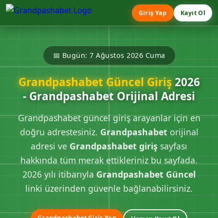
Giriş Yap
Kayıt Ol
📅 Bugün: 7 Ağustos 2026 Cuma
Grandpashabet Güncel Giriş
2026
- Grandpashabet Orijinal Adresi
Grandpashabet güncel giriş arayanlar için en
doğru adrestesiniz.
Grandpashabet
orijinal
adresi ve
Grandpashabet giriş
sayfası
hakkında tüm merak ettikleriniz bu sayfada.
2026 yılı itibarıyla
Grandpashabet Güncel
linki üzerinden güvenle bağlanabilirsiniz.
Grandpashabet Giriş Yap