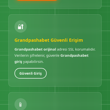
🔐
Grandpashabet Güvenli Erişim
Grandpashabet orijinal
adresi SSL korumalıdır.
Verilerin şifrelenir, güvenle
Grandpashabet
giriş
yapabilirsin.
Güvenli Giriş
📱