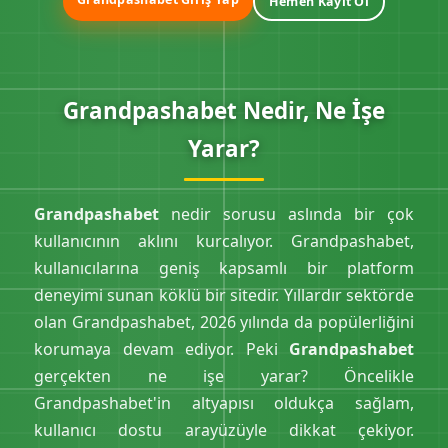
Hemen Kayıt Ol
Grandpashabet Nedir, Ne İşe
Yarar?
Grandpashabet
nedir sorusu aslında bir çok
kullanıcının aklını kurcalıyor. Grandpashabet,
kullanıcılarına geniş kapsamlı bir platform
deneyimi sunan köklü bir sitedir. Yıllardır sektörde
olan Grandpashabet, 2026 yılında da popülerliğini
korumaya devam ediyor. Peki
Grandpashabet
gerçekten ne işe yarar? Öncelikle
Grandpashabet'in altyapısı oldukça sağlam,
kullanıcı dostu arayüzüyle dikkat çekiyor.