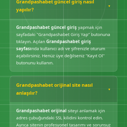
Grandpashabet güncel giriş nasıl
yapılır?
Grandpashabet güncel giriş
yapmak için
sayfadaki "Grandpashabet Giriş Yap" butonuna
tıklayın. Açılan
Grandpashabet giriş
sayfası
nda kullanıcı adı ve şifrenizle oturum
açabilirsiniz. Henüz üye değilseniz "Kayıt Ol"
butonunu kullanın.
Grandpashabet orijinal site nasıl
anlaşılır?
Grandpashabet orijinal
siteyi anlamak için
adres çubuğundaki SSL kilidini kontrol edin.
Ayrıca sitenin profesyonel tasarımı ve sorunsuz