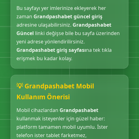
Bu sayfayı yer imlerinize ekleyerek her
zaman
Grandpashabet güncel giriş
adresine ulaşabilirsiniz.
Grandpashabet
Güncel
linki değişse bile bu sayfa üzerinden
yeni adrese yönlendirilirsiniz.
Grandpashabet giriş sayfası
na tek tıkla
erişmek bu kadar kolay.
💡 Grandpashabet Mobil
Kullanım Önerisi
Mobil cihazlardan
Grandpashabet
kullanmak isteyenler için güzel haber:
platform tamamen mobil uyumlu. İster
telefon ister tablet farketmez,