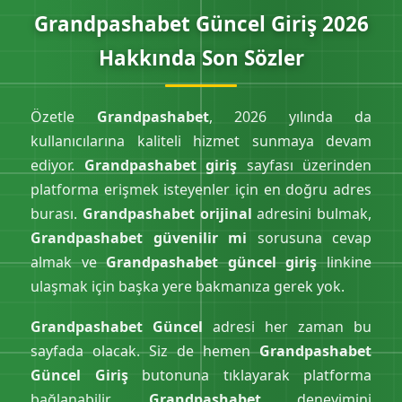
Grandpashabet Güncel Giriş 2026
Hakkında Son Sözler
Özetle
Grandpashabet
, 2026 yılında da
kullanıcılarına kaliteli hizmet sunmaya devam
ediyor.
Grandpashabet giriş
sayfası üzerinden
platforma erişmek isteyenler için en doğru adres
burası.
Grandpashabet orijinal
adresini bulmak,
Grandpashabet güvenilir mi
sorusuna cevap
almak ve
Grandpashabet güncel giriş
linkine
ulaşmak için başka yere bakmanıza gerek yok.
Grandpashabet Güncel
adresi her zaman bu
sayfada olacak. Siz de hemen
Grandpashabet
Güncel Giriş
butonuna tıklayarak platforma
bağlanabilir,
Grandpashabet
deneyimini