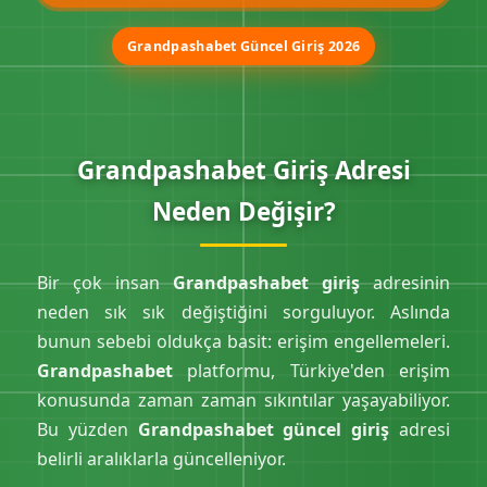
Grandpashabet Güncel Giriş 2026
Grandpashabet Giriş Adresi
Neden Değişir?
Bir çok insan
Grandpashabet giriş
adresinin
neden sık sık değiştiğini sorguluyor. Aslında
bunun sebebi oldukça basit: erişim engellemeleri.
Grandpashabet
platformu, Türkiye'den erişim
konusunda zaman zaman sıkıntılar yaşayabiliyor.
Bu yüzden
Grandpashabet güncel giriş
adresi
belirli aralıklarla güncelleniyor.