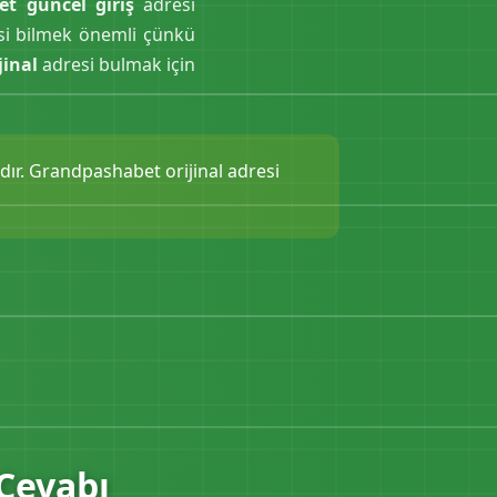
t güncel giriş
adresi
i bilmek önemli çünkü
inal
adresi bulmak için
dır. Grandpashabet orijinal adresi
Cevabı