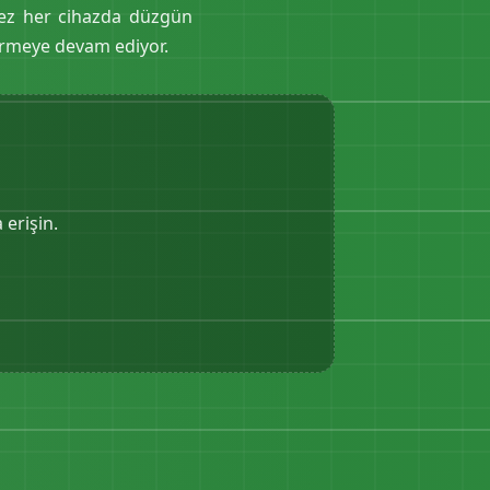
tmez her cihazda düzgün
vermeye devam ediyor.
erişin.