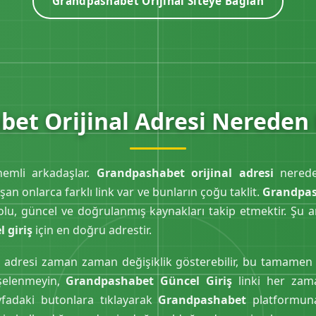
Grandpashabet Orijinal Siteye Bağlan
et Orijinal Adresi Nereden 
emli arkadaşlar.
Grandpashabet orijinal adresi
nerede
an onlarca farklı link var ve bunların çoğu taklit.
Grandpas
lu, güncel ve doğrulanmış kaynakları takip etmektir. Şu 
 giriş
için en doğru adrestir.
 adresi zaman zaman değişiklik gösterebilir, bu tamamen eri
şelenmeyin,
Grandpashabet Güncel Giriş
linki her zam
fadaki butonlara tıklayarak
Grandpashabet
platformuna