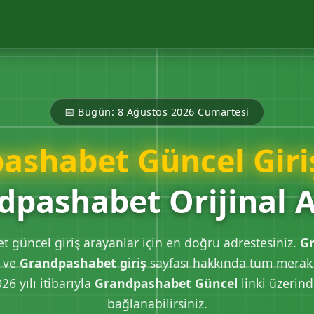
📅 Bugün: 8 Ağustos 2026 Cumartesi
ashabet Güncel Giri
dpashabet Orijinal A
 güncel giriş arayanlar için en doğru adrestesiniz.
G
i ve
Grandpashabet giriş
sayfası hakkında tüm merak e
26 yılı itibarıyla
Grandpashabet Güncel
linki üzerin
bağlanabilirsiniz.