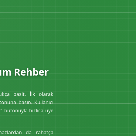
dım Rehber
kça basit. İlk olarak
tonuna basın. Kullanıcı
l" butonuyla hızlıca üye
ihazlardan da rahatça