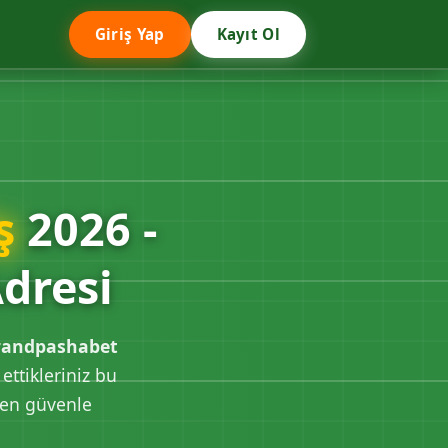
Giriş Yap
Kayıt Ol
ş
2026 -
dresi
randpashabet
ttikleriniz bu
den güvenle