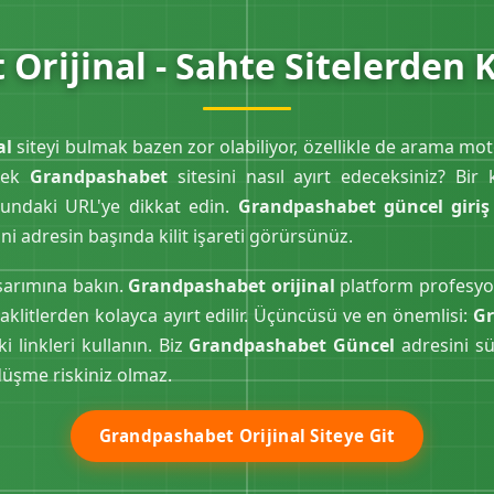
Orijinal - Sahte Sitelerden 
al
siteyi bulmak bazen zor olabiliyor, özellikle de arama moto
rçek
Grandpashabet
sitesini nasıl ayırt edeceksiniz? Bir
undaki URL'ye dikkat edin.
Grandpashabet güncel giriş
yani adresin başında kilit işareti görürsünüz.
asarımına bakın.
Grandpashabet orijinal
platform profesyon
klitlerden kolayca ayırt edilir. Üçüncüsü ve en önemlisi:
Gr
 linkleri kullanın. Biz
Grandpashabet Güncel
adresini sü
düşme riskiniz olmaz.
Grandpashabet Orijinal Siteye Git