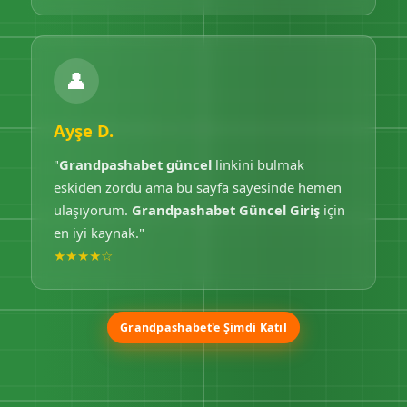
👤
Ayşe D.
"
Grandpashabet güncel
linkini bulmak
eskiden zordu ama bu sayfa sayesinde hemen
ulaşıyorum.
Grandpashabet Güncel Giriş
için
en iyi kaynak."
★★★★☆
Grandpashabet'e Şimdi Katıl