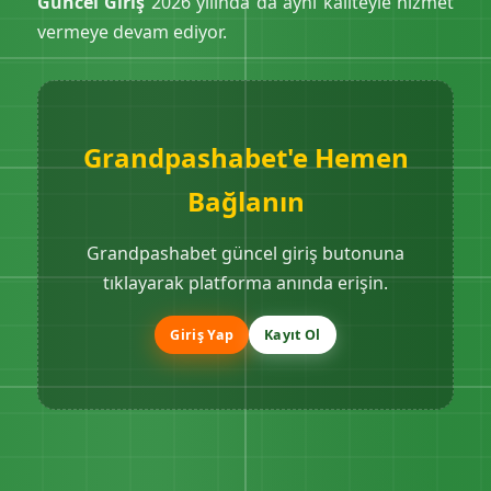
Güncel Giriş
2026 yılında da aynı kaliteyle hizmet
vermeye devam ediyor.
Grandpashabet'e Hemen
Bağlanın
Grandpashabet güncel giriş butonuna
tıklayarak platforma anında erişin.
Giriş Yap
Kayıt Ol