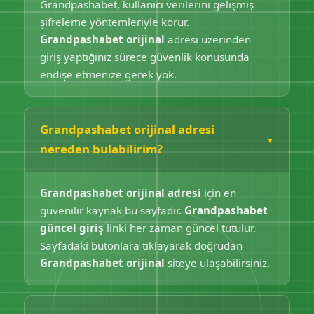
Grandpashabet, kullanıcı verilerini gelişmiş
şifreleme yöntemleriyle korur.
Grandpashabet orijinal
adresi üzerinden
giriş yaptığınız sürece güvenlik konusunda
endişe etmenize gerek yok.
Grandpashabet orijinal adresi
nereden bulabilirim?
Grandpashabet orijinal adresi
için en
güvenilir kaynak bu sayfadır.
Grandpashabet
güncel giriş
linki her zaman güncel tutulur.
Sayfadaki butonlara tıklayarak doğrudan
Grandpashabet orijinal
siteye ulaşabilirsiniz.