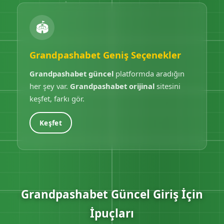
🏟️
Grandpashabet Geniş Seçenekler
Grandpashabet güncel
platformda aradığın
her şey var.
Grandpashabet orijinal
sitesini
keşfet, farkı gör.
Keşfet
Grandpashabet Güncel Giriş İçin
İpuçları