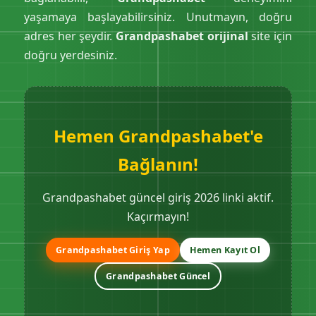
yaşamaya başlayabilirsiniz. Unutmayın, doğru
adres her şeydir.
Grandpashabet orijinal
site için
doğru yerdesiniz.
Hemen Grandpashabet'e
Bağlanın!
Grandpashabet güncel giriş 2026 linki aktif.
Kaçırmayın!
Grandpashabet Giriş Yap
Hemen Kayıt Ol
Grandpashabet Güncel