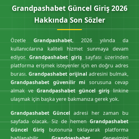
Grandpashabet Güncel Giriş 2026
Hakkında Son Sözler
Özetle
Grandpashabet
, 2026 yılında da
kullanıcılarına kaliteli hizmet sunmaya devam
ediyor.
Grandpashabet giriş
sayfası üzerinden
platforma erişmek isteyenler için en doğru adres
burası.
Grandpashabet orijinal
adresini bulmak,
Grandpashabet güvenilir mi
sorusuna cevap
almak ve
Grandpashabet güncel giriş
linkine
ulaşmak için başka yere bakmanıza gerek yok.
Grandpashabet Güncel
adresi her zaman bu
sayfada olacak. Siz de hemen
Grandpashabet
Güncel Giriş
butonuna tıklayarak platforma
bağlanabilir,
Grandpashabet
deneyimini