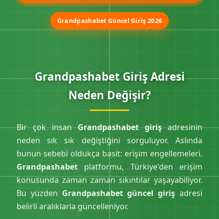
Grandpashabet Güncel Giriş 2026
Grandpashabet Giriş Adresi
Neden Değişir?
Bir çok insan
Grandpashabet giriş
adresinin
neden sık sık değiştiğini sorguluyor. Aslında
bunun sebebi oldukça basit: erişim engellemeleri.
Grandpashabet
platformu, Türkiye'den erişim
konusunda zaman zaman sıkıntılar yaşayabiliyor.
Bu yüzden
Grandpashabet güncel giriş
adresi
belirli aralıklarla güncelleniyor.