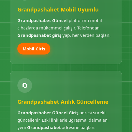
Grandpashabet Mobil Uyumlu
Grandpashabet Güncel
platformu mobil
cihazlarda mükemmel çalışır. Telefondan
Grandpashabet giriş
yap, her yerden bağlan.
Mobil Giriş
🔄
Grandpashabet Anlık Güncelleme
Grandpashabet Güncel Giriş
adresi sürekli
güncellenir. Eski linklerle uğraşma, daima en
yeni
Grandpashabet
adresine bağlan.