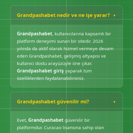
Grandpashabet nedir ve ne işe yarar?
Grandpashabet
, kullanıcılarına kapsamlı bir
platform deneyimi sunan bir sitedir. 2026
yılında da aktif olarak hizmet vermeye devam
eden Grandpashabet, gelişmiş altyapısı ve
kullanıcı dostu arayüzüyle öne çıkar.
Grandpashabet giriş
yaparak tüm
özelliklerden faydalanabilirsiniz.
Grandpashabet güvenilir mi?
Evet,
Grandpashabet
güvenilir bir
platformdur. Curacao lisansına sahip olan