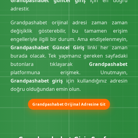
Grandpashabet güncel giriş
için en doğru
adrestir.
Grandpashabet orijinal adresi zaman zaman
değişiklik gösterebilir, bu tamamen erişim
engelleriyle ilgili bir durum. Ama endişelenmeyin,
Grandpashabet Güncel Giriş
linki her zaman
burada olacak. Tek yapmanız gereken sayfadaki
butonlara tıklayarak
Grandpashabet
platformuna erişmek. Unutmayın,
Grandpashabet giriş
için kullandığınız adresin
doğru olduğundan emin olun.
Grandpashabet Orijinal Adresine Git