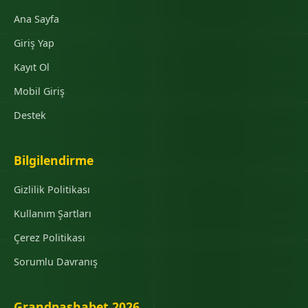
Ana Sayfa
Giriş Yap
Kayıt Ol
Mobil Giriş
Destek
Bilgilendirme
Gizlilik Politikası
Kullanım Şartları
Çerez Politikası
Sorumlu Davranış
Grandpashabet 2026