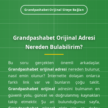
Grandpashabet Orijinal Siteye Bağlan
Grandpashabet Orijinal Adresi
Nereden Bulabilirim?
Bu soru gerçekten önemli arkadaşlar.
Grandpashabet orijinal adresi
nereden bulunur,
nasıl emin olunur? İnternette dolaşan onlarca
farklı link var ve bunların çoğu taklit.
Grandpashabet orijinal
adresini bulmanın en
güvenli yolu, güncel ve doğrulanmış kaynakları
takip etmektir. Şu an bulunduğunuz sayfa,