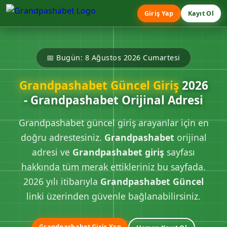
Giriş Yap
Kayıt Ol
📅 Bugün: 8 Ağustos 2026 Cumartesi
Grandpashabet Güncel Giriş
2026
- Grandpashabet Orijinal Adresi
Grandpashabet güncel giriş arayanlar için en
doğru adrestesiniz.
Grandpashabet
orijinal
adresi ve
Grandpashabet giriş
sayfası
hakkında tüm merak ettikleriniz bu sayfada.
2026 yılı itibarıyla
Grandpashabet Güncel
linki üzerinden güvenle bağlanabilirsiniz.
Grandpashabet Giriş Yap