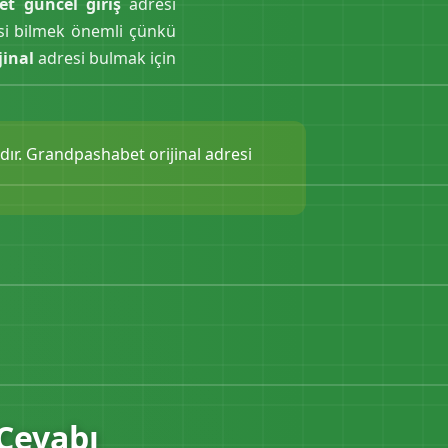
t güncel giriş
adresi
i bilmek önemli çünkü
inal
adresi bulmak için
dır. Grandpashabet orijinal adresi
Cevabı