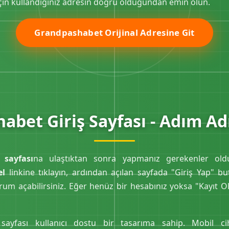
çin kullandığınız adresin doğru olduğundan emin olun.
Grandpashabet Orijinal Adresine Git
abet Giriş Sayfası - Adım A
 sayfası
na ulaştıktan sonra yapmanız gerekenler oldu
el
linkine tıklayın, ardından açılan sayfada "Giriş Yap" bu
urum açabilirsiniz. Eğer henüz bir hesabınız yoksa "Kayıt O
sayfası kullanıcı dostu bir tasarıma sahip. Mobil c