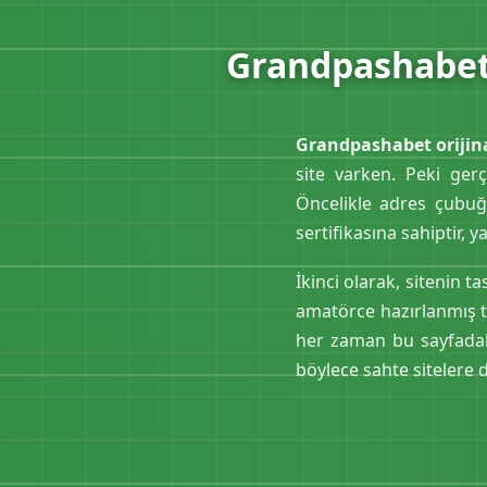
Grandpashabet 
Grandpashabet orijin
site varken. Peki ge
Öncelikle adres çubuğ
sertifikasına sahiptir, 
İkinci olarak, sitenin t
amatörce hazırlanmış ta
her zaman bu sayfadaki
böylece sahte sitelere 