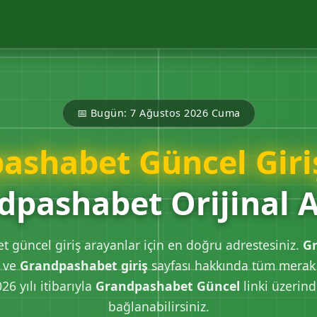
📅 Bugün: 7 Ağustos 2026 Cuma
ashabet Güncel Giri
dpashabet Orijinal A
 güncel giriş arayanlar için en doğru adrestesiniz.
G
i ve
Grandpashabet giriş
sayfası hakkında tüm merak e
26 yılı itibarıyla
Grandpashabet Güncel
linki üzerin
bağlanabilirsiniz.