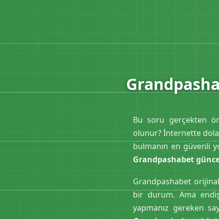
Grandpashab
Bu soru gerçekten ön
olunur? İnternette dolaş
bulmanın en güvenli yo
Grandpashabet güncel
Grandpashabet orijinal
bir durum. Ama endi
yapmanız gereken say