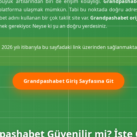
üyük artılarından biri de erişim kolaylığı.
Grandpashabe
platforma ulaşmak mümkün. Tabi bu noktada doğru adres
t adını kullanan bir çok taklit site var.
Grandpashabet orij
tmek gerekiyor. Neyse ki şu an doğru yerdesiniz.
026 yılı itibarıyla bu sayfadaki link üzerinden sağlanmakta
Grandpashabet Giriş Sayfasına Git
pashabet Güvenilir mi? İşte 