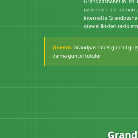
Grandpashabet'in en b
üzerinden her zaman 
internette Grandpashabe
güncel linkleri takip e
Önemli:
Grandpashabet güncel giriş 2
daima güncel tutulur.
Grand