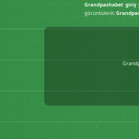
Grandpashabet giriş
y
görüntülenir.
Grandpas
Grandp