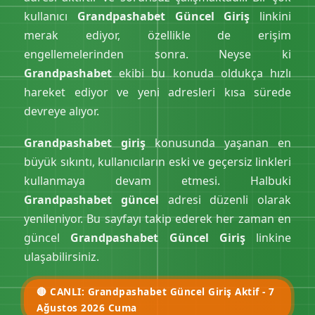
kullanıcı
Grandpashabet Güncel Giriş
linkini
merak ediyor, özellikle de erişim
engellemelerinden sonra. Neyse ki
Grandpashabet
ekibi bu konuda oldukça hızlı
hareket ediyor ve yeni adresleri kısa sürede
devreye alıyor.
Grandpashabet giriş
konusunda yaşanan en
büyük sıkıntı, kullanıcıların eski ve geçersiz linkleri
kullanmaya devam etmesi. Halbuki
Grandpashabet güncel
adresi düzenli olarak
yenileniyor. Bu sayfayı takip ederek her zaman en
güncel
Grandpashabet Güncel Giriş
linkine
ulaşabilirsiniz.
🔴 CANLI: Grandpashabet Güncel Giriş Aktif - 7
Ağustos 2026 Cuma