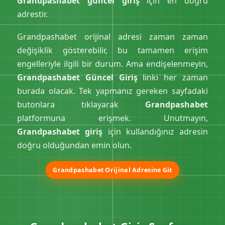
Grandpashabet güncel giriş
için en doğru
adrestir.
Grandpashabet orijinal adresi zaman zaman
değişiklik gösterebilir, bu tamamen erişim
engelleriyle ilgili bir durum. Ama endişelenmeyin,
Grandpashabet Güncel Giriş
linki her zaman
burada olacak. Tek yapmanız gereken sayfadaki
butonlara tıklayarak
Grandpashabet
platformuna erişmek. Unutmayın,
Grandpashabet giriş
için kullandığınız adresin
doğru olduğundan emin olun.
Grandpashabet Orijinal Adresine Git