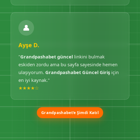
👤
Ayşe D.
"
Grandpashabet güncel
linkini bulmak
eskiden zordu ama bu sayfa sayesinde hemen
ulaşıyorum.
Grandpashabet Güncel Giriş
için
en iyi kaynak."
★★★★☆
Grandpashabet'e Şimdi Katıl