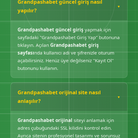
Grandpashabet güncel giriş nasıl
yapılır?
Grandpashabet güncel giriş
yapmak için
sayfadaki "Grandpashabet Giriş Yap" butonuna
tıklayın. Açılan
Grandpashabet giriş
sayfası
nda kullanıcı adı ve şifrenizle oturum
açabilirsiniz. Henüz üye değilseniz "Kayıt Ol"
butonunu kullanın.
Grandpashabet orijinal site nasıl
anlaşılır?
Grandpashabet orijinal
siteyi anlamak için
adres çubuğundaki SSL kilidini kontrol edin.
Ayrıca sitenin profesyonel tasarımı ve sorunsuz