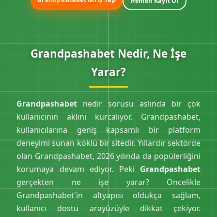
Hemen Kayıt Ol
Grandpashabet Nedir, Ne İşe
Yarar?
Grandpashabet
nedir sorusu aslında bir çok
kullanıcının aklını kurcalıyor. Grandpashabet,
kullanıcılarına geniş kapsamlı bir platform
deneyimi sunan köklü bir sitedir. Yıllardır sektörde
olan Grandpashabet, 2026 yılında da popülerliğini
korumaya devam ediyor. Peki
Grandpashabet
gerçekten ne işe yarar? Öncelikle
Grandpashabet'in altyapısı oldukça sağlam,
kullanıcı dostu arayüzüyle dikkat çekiyor.