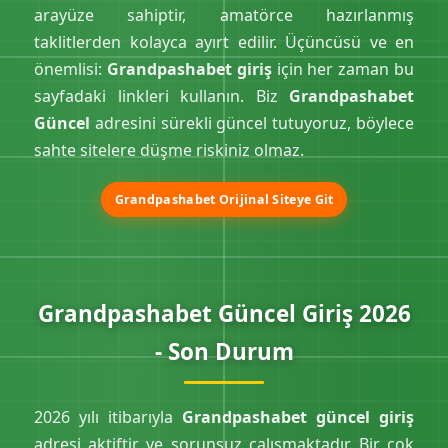
arayüze sahiptir, amatörce hazırlanmış
taklitlerden kolayca ayırt edilir. Üçüncüsü ve en
önemlisi:
Grandpashabet giriş
için her zaman bu
sayfadaki linkleri kullanın. Biz
Grandpashabet
Güncel
adresini sürekli güncel tutuyoruz, böylece
sahte sitelere düşme riskiniz olmaz.
Grandpashabet Orijinal Siteye Git
Grandpashabet Güncel Giriş 2026
- Son Durum
2026 yılı itibarıyla
Grandpashabet güncel giriş
adresi aktiftir ve sorunsuz çalışmaktadır. Bir çok