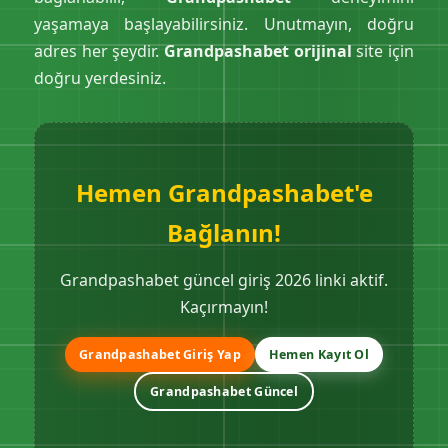
yaşamaya başlayabilirsiniz. Unutmayın, doğru
adres her şeydir.
Grandpashabet orijinal
site için
doğru yerdesiniz.
Hemen Grandpashabet'e
Bağlanın!
Grandpashabet güncel giriş 2026 linki aktif.
Kaçırmayın!
Grandpashabet Giriş Yap
Hemen Kayıt Ol
Grandpashabet Güncel