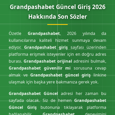
Grandpashabet Güncel Giriş 2026
Hakkında Son Sözler
Özetle
Grandpashabet
, 2026 yılında da
kullanıcılarına kaliteli hizmet sunmaya devam
ediyor.
Grandpashabet giriş
sayfası üzerinden
platforma erişmek isteyenler için en doğru adres
burası.
Grandpashabet orijinal
adresini bulmak,
Grandpashabet güvenilir mi
sorusuna cevap
almak ve
Grandpashabet güncel giriş
linkine
ulaşmak için başka yere bakmanıza gerek yok.
Grandpashabet Güncel
adresi her zaman bu
sayfada olacak. Siz de hemen
Grandpashabet
Güncel Giriş
butonuna tıklayarak platforma
bağlanabilir,
Grandpashabet
deneyimini