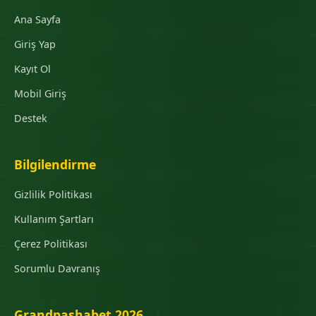
Ana Sayfa
Giriş Yap
Kayıt Ol
Mobil Giriş
Destek
Bilgilendirme
Gizlilik Politikası
Kullanım Şartları
Çerez Politikası
Sorumlu Davranış
Grandpashabet 2026