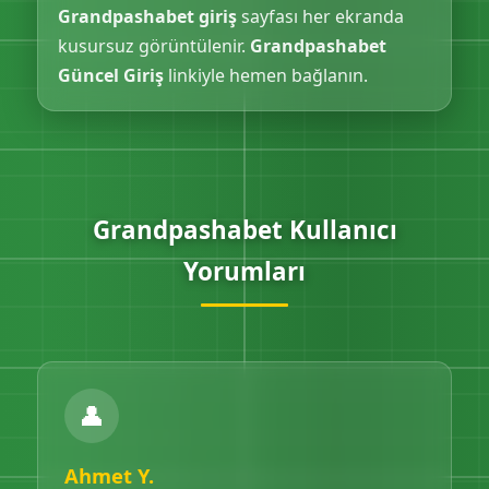
Grandpashabet giriş
sayfası her ekranda
kusursuz görüntülenir.
Grandpashabet
Güncel Giriş
linkiyle hemen bağlanın.
Grandpashabet Kullanıcı
Yorumları
👤
Ahmet Y.