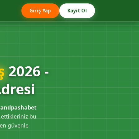
Giriş Yap
Kayıt Ol
ş
2026 -
dresi
randpashabet
ttikleriniz bu
den güvenle