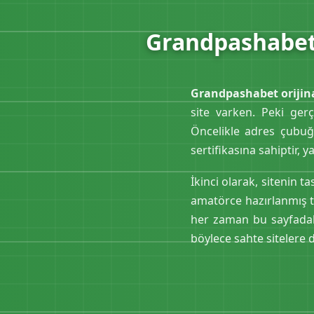
Grandpashabet 
Grandpashabet orijin
site varken. Peki ge
Öncelikle adres çubuğ
sertifikasına sahiptir, 
İkinci olarak, sitenin t
amatörce hazırlanmış ta
her zaman bu sayfadaki
böylece sahte sitelere 