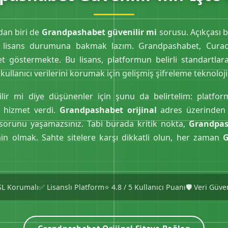
dan biri de
Grandpashabet güvenilir mi
sorusu. Açıkçası 
n lisans durumuna bakmak lazım. Grandpashabet, Curaca
et göstermekte. Bu lisans, platformun belirli standartla
llanıcı verilerini korumak için gelişmiş şifreleme teknolojil
ir mi diye düşünenler için şunu da belirtelim: platform
a hizmet verdi.
Grandpashabet orijinal
adres üzerinden g
 sorunu yaşamazsınız. Tabi burada kritik nokta,
Grandpash
 olmak. Sahte sitelere karşı dikkatli olun, her zaman
G
SSL Korumalı
✅ Lisanslı Platform
⭐ 4.8 / 5 Kullanıcı Puanı
🛡️ Veri Güve