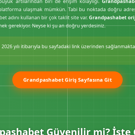
üyük artılarından biri de erişim kolaylığı.
Grandpashabe
platforma ulaşmak mümkün. Tabi bu noktada doğru adres
t adını kullanan bir çok taklit site var.
Grandpashabet orij
tmek gerekiyor. Neyse ki şu an doğru yerdesiniz.
026 yılı itibarıyla bu sayfadaki link üzerinden sağlanmakta
Grandpashabet Giriş Sayfasına Git
pashabet Güvenilir mi? İşte 