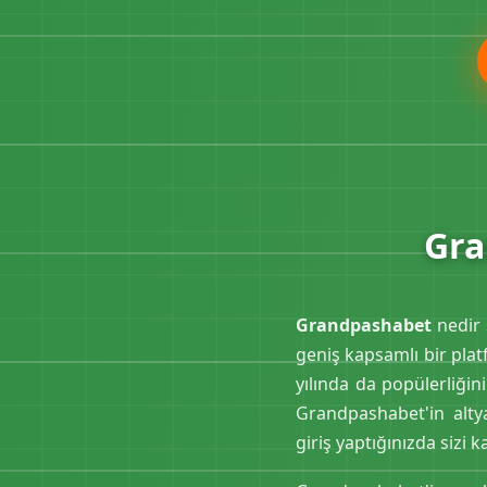
Gra
Grandpashabet
nedir 
geniş kapsamlı bir plat
yılında da popülerliği
Grandpashabet'in alty
giriş yaptığınızda sizi 