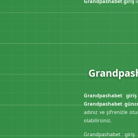
Grandpashabet giriş
i
Grandpash
Grandpashabet giriş
Grandpashabet günc
adınız ve şifrenizle ot
olabilirsiniz.
Grandpashabet giriş 