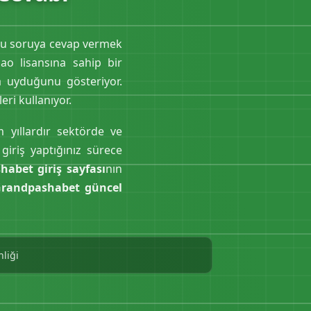
bu soruya cevap vermek
o lisansına sahip bir
ra uyduğunu gösteriyor.
eri kullanıyor.
 yıllardır sektörde ve
iriş yaptığınız sürece
abet giriş sayfası
nın
randpashabet güncel
nliği