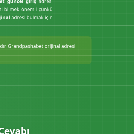
t güncel giriş
adresi
i bilmek önemli çünkü
inal
adresi bulmak için
dır. Grandpashabet orijinal adresi
Cevabı