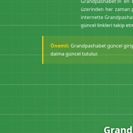
Grandpashabet'in en b
üzerinden her zaman 
internette Grandpashabe
güncel linkleri takip e
Önemli:
Grandpashabet güncel giriş 2
daima güncel tutulur.
Grand