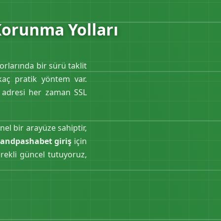
Korunma Yolları
rlarında bir sürü taklit
 kaç pratik yöntem var.
adresi her zaman SSL
el bir arayüze sahiptir,
andpashabet giriş
için
rekli güncel tutuyoruz,