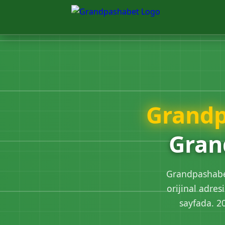
Grandp
Gran
Grandpashabet
orijinal adres
sayfada. 20