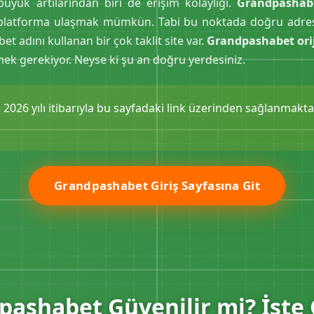
üyük artılarından biri de erişim kolaylığı.
Grandpashabe
platforma ulaşmak mümkün. Tabi bu noktada doğru adres
t adını kullanan bir çok taklit site var.
Grandpashabet orij
tmek gerekiyor. Neyse ki şu an doğru yerdesiniz.
026 yılı itibarıyla bu sayfadaki link üzerinden sağlanmakta
Grandpashabet Giriş Sayfasına Git
pashabet Güvenilir mi? İşte 