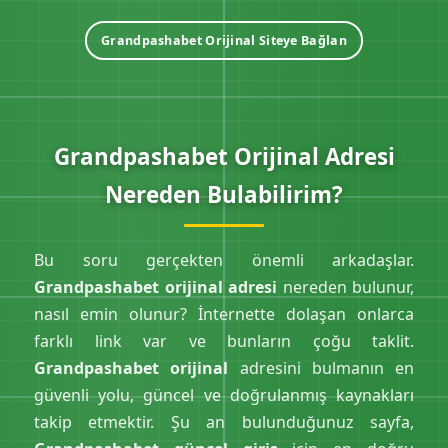
Grandpashabet Orijinal Siteye Bağlan
Grandpashabet Orijinal Adresi
Nereden Bulabilirim?
Bu soru gerçekten önemli arkadaşlar.
Grandpashabet orijinal adresi
nereden bulunur,
nasıl emin olunur? İnternette dolaşan onlarca
farklı link var ve bunların çoğu taklit.
Grandpashabet orijinal
adresini bulmanın en
güvenli yolu, güncel ve doğrulanmış kaynakları
takip etmektir. Şu an bulunduğunuz sayfa,