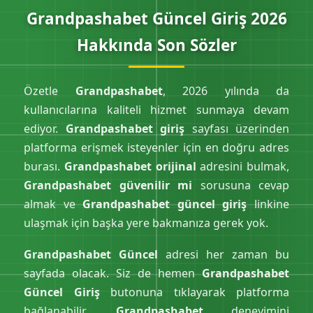
Grandpashabet Güncel Giriş 2026
Hakkında Son Sözler
Özetle
Grandpashabet
, 2026 yılında da
kullanıcılarına kaliteli hizmet sunmaya devam
ediyor.
Grandpashabet giriş
sayfası üzerinden
platforma erişmek isteyenler için en doğru adres
burası.
Grandpashabet orijinal
adresini bulmak,
Grandpashabet güvenilir mi
sorusuna cevap
almak ve
Grandpashabet güncel giriş
linkine
ulaşmak için başka yere bakmanıza gerek yok.
Grandpashabet Güncel
adresi her zaman bu
sayfada olacak. Siz de hemen
Grandpashabet
Güncel Giriş
butonuna tıklayarak platforma
bağlanabilir,
Grandpashabet
deneyimini