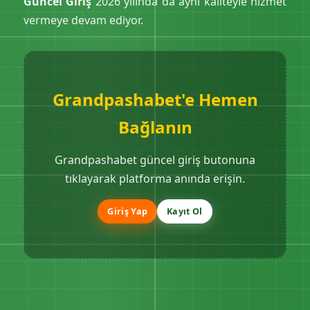
Güncel Giriş
2026 yılında da aynı kaliteyle hizmet
vermeye devam ediyor.
Grandpashabet'e Hemen
Bağlanın
Grandpashabet güncel giriş butonuna
tıklayarak platforma anında erişin.
Giriş Yap
Kayıt Ol