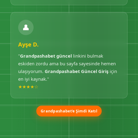
👤
Ayşe D.
"
Grandpashabet güncel
linkini bulmak
eskiden zordu ama bu sayfa sayesinde hemen
ulaşıyorum.
Grandpashabet Güncel Giriş
için
en iyi kaynak."
★★★★☆
Grandpashabet'e Şimdi Katıl