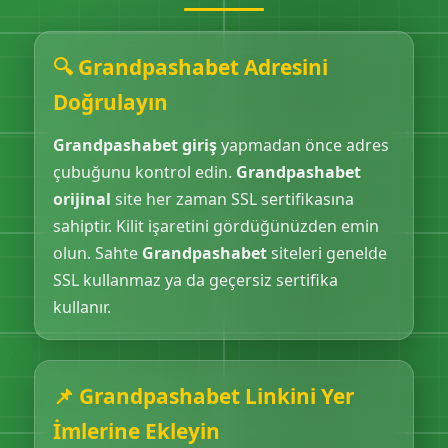
🔍 Grandpashabet Adresini
Doğrulayın
Grandpashabet giriş
yapmadan önce adres
çubuğunu kontrol edin.
Grandpashabet
orijinal
site her zaman SSL sertifikasına
sahiptir. Kilit işaretini gördüğünüzden emin
olun. Sahte
Grandpashabet
siteleri genelde
SSL kullanmaz ya da geçersiz sertifika
kullanır.
📌 Grandpashabet Linkini Yer
İmlerine Ekleyin