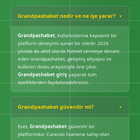
Grandpashabet nedir ve ne işe yarar?
Grandpashabet
, kullanıcılarına kapsamlı bir
platform deneyimi sunan bir sitedir. 2026
yılında da aktif olarak hizmet vermeye devam
eden Grandpashabet, gelişmiş altyapısı ve
kullanıcı dostu arayüzüyle öne çıkar.
Grandpashabet giriş
yaparak tüm
özelliklerden faydalanabilirsiniz.
Grandpashabet güvenilir mi?
Evet,
Grandpashabet
güvenilir bir
platformdur. Curacao lisansına sahip olan