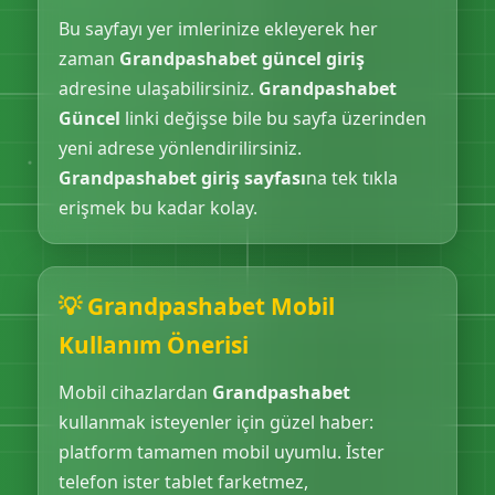
Bu sayfayı yer imlerinize ekleyerek her
zaman
Grandpashabet güncel giriş
adresine ulaşabilirsiniz.
Grandpashabet
Güncel
linki değişse bile bu sayfa üzerinden
yeni adrese yönlendirilirsiniz.
Grandpashabet giriş sayfası
na tek tıkla
erişmek bu kadar kolay.
💡 Grandpashabet Mobil
Kullanım Önerisi
Mobil cihazlardan
Grandpashabet
kullanmak isteyenler için güzel haber:
platform tamamen mobil uyumlu. İster
telefon ister tablet farketmez,