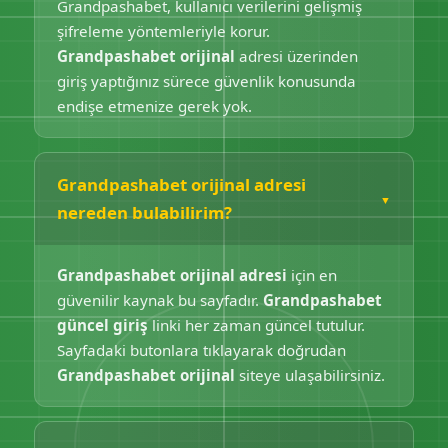
Grandpashabet, kullanıcı verilerini gelişmiş
şifreleme yöntemleriyle korur.
Grandpashabet orijinal
adresi üzerinden
giriş yaptığınız sürece güvenlik konusunda
endişe etmenize gerek yok.
Grandpashabet orijinal adresi
nereden bulabilirim?
Grandpashabet orijinal adresi
için en
güvenilir kaynak bu sayfadır.
Grandpashabet
güncel giriş
linki her zaman güncel tutulur.
Sayfadaki butonlara tıklayarak doğrudan
Grandpashabet orijinal
siteye ulaşabilirsiniz.