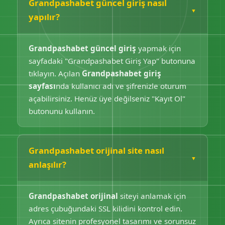
Grandpashabet güncel giriş nasıl
yapılır?
Grandpashabet güncel giriş
yapmak için
sayfadaki "Grandpashabet Giriş Yap" butonuna
tıklayın. Açılan
Grandpashabet giriş
sayfası
nda kullanıcı adı ve şifrenizle oturum
açabilirsiniz. Henüz üye değilseniz "Kayıt Ol"
butonunu kullanın.
Grandpashabet orijinal site nasıl
anlaşılır?
Grandpashabet orijinal
siteyi anlamak için
adres çubuğundaki SSL kilidini kontrol edin.
Ayrıca sitenin profesyonel tasarımı ve sorunsuz