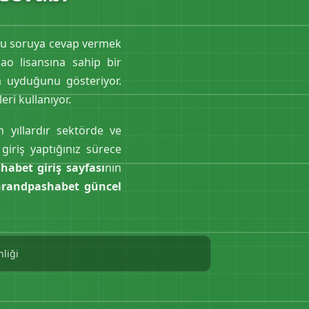
bu soruya cevap vermek
o lisansına sahip bir
ra uyduğunu gösteriyor.
eri kullanıyor.
 yıllardır sektörde ve
iriş yaptığınız sürece
abet giriş sayfası
nın
randpashabet güncel
nliği