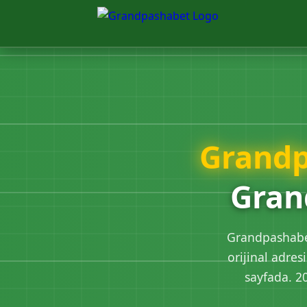
Grandp
Gran
Grandpashabet
orijinal adres
sayfada. 20