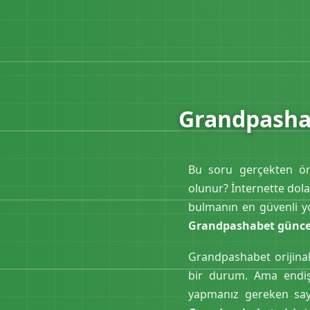
Grandpashab
Bu soru gerçekten ön
olunur? İnternette dolaş
bulmanın en güvenli yo
Grandpashabet güncel
Grandpashabet orijinal
bir durum. Ama endi
yapmanız gereken say