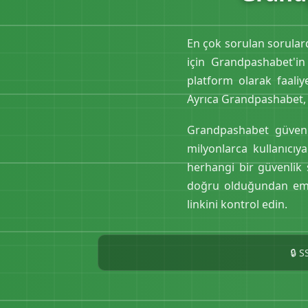
En çok sorulan sorular
için Grandpashabet'i
platform olarak faaliy
Ayrıca Grandpashabet, ku
Grandpashabet güvenil
milyonlarca kullanıcıy
herhangi bir güvenlik
doğru olduğundan emin
linkini kontrol edin.
🔒 