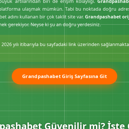
üyük artılarından biri de erişim kolaylığı.
Grandpashabe
platforma ulaşmak mümkün. Tabi bu noktada doğru adres
t adını kullanan bir çok taklit site var.
Grandpashabet orij
tmek gerekiyor. Neyse ki şu an doğru yerdesiniz.
026 yılı itibarıyla bu sayfadaki link üzerinden sağlanmakta
Grandpashabet Giriş Sayfasına Git
pashabet Güvenilir mi? İşte 