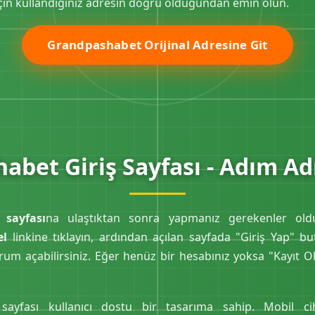
çin kullandığınız adresin doğru olduğundan emin olun.
Grandpashabet Orijinal Adresine Git
abet Giriş Sayfası - Adım A
 sayfası
na ulaştıktan sonra yapmanız gerekenler oldu
el
linkine tıklayın, ardından açılan sayfada "Giriş Yap" bu
urum açabilirsiniz. Eğer henüz bir hesabınız yoksa "Kayıt O
sayfası kullanıcı dostu bir tasarıma sahip. Mobil c