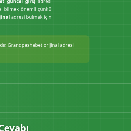
t güncel giriş
adresi
i bilmek önemli çünkü
inal
adresi bulmak için
dır. Grandpashabet orijinal adresi
Cevabı