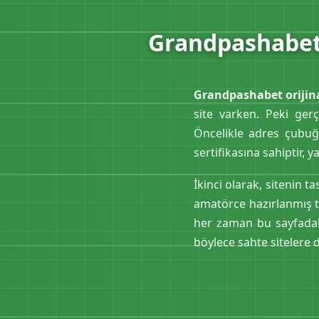
Grandpashabet 
Grandpashabet orijin
site varken. Peki ge
Öncelikle adres çubuğ
sertifikasına sahiptir, 
İkinci olarak, sitenin t
amatörce hazırlanmış ta
her zaman bu sayfadaki
böylece sahte sitelere 