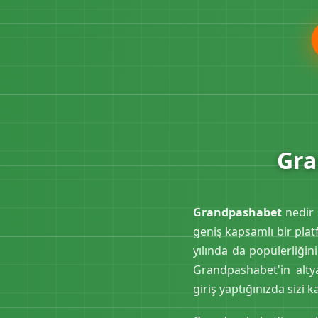
Gra
Grandpashabet
nedir 
geniş kapsamlı bir plat
yılında da popülerliği
Grandpashabet'in alty
giriş yaptığınızda sizi 