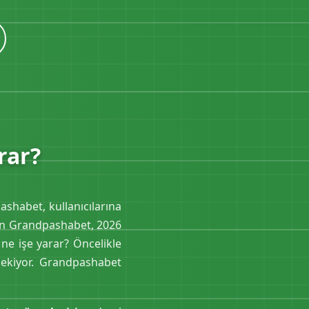
rar?
ashabet, kullanıcılarına
olan Grandpashabet, 2026
ne işe yarar? Öncelikle
çekiyor. Grandpashabet