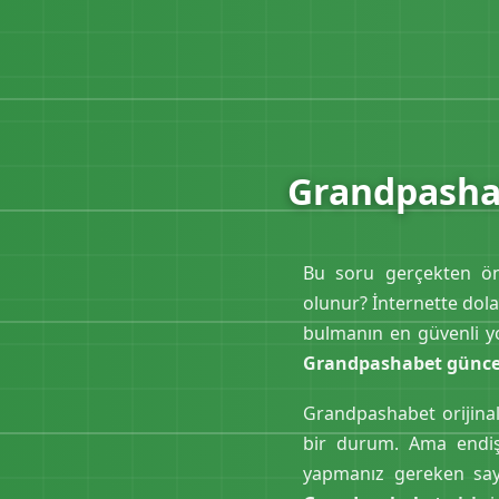
Grandpashab
Bu soru gerçekten ön
olunur? İnternette dolaş
bulmanın en güvenli yo
Grandpashabet güncel
Grandpashabet orijinal
bir durum. Ama endi
yapmanız gereken say