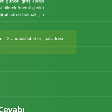
t güncel giriş
adresi
i bilmek önemli çünkü
inal
adresi bulmak için
dır. Grandpashabet orijinal adresi
Cevabı