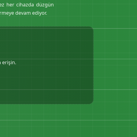
tmez her cihazda düzgün
vermeye devam ediyor.
erişin.