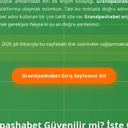
üyük artılarından biri de erişim kolaylığı.
Grandpashabe
platforma ulaşmak mümkün. Tabi bu noktada doğru adres
t adını kullanan bir çok taklit site var.
Grandpashabet orij
tmek gerekiyor. Neyse ki şu an doğru yerdesiniz.
026 yılı itibarıyla bu sayfadaki link üzerinden sağlanmakta
Grandpashabet Giriş Sayfasına Git
pashabet Güvenilir mi? İşte 