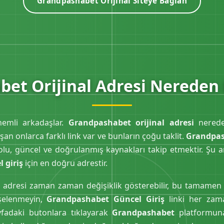
Grandpashabet Orijinal Siteye Bağlan
et Orijinal Adresi Nereden 
emli arkadaşlar.
Grandpashabet orijinal adresi
nerede
an onlarca farklı link var ve bunların çoğu taklit.
Grandpas
lu, güncel ve doğrulanmış kaynakları takip etmektir. Şu 
 giriş
için en doğru adrestir.
 adresi zaman zaman değişiklik gösterebilir, bu tamamen eri
şelenmeyin,
Grandpashabet Güncel Giriş
linki her zam
fadaki butonlara tıklayarak
Grandpashabet
platformuna