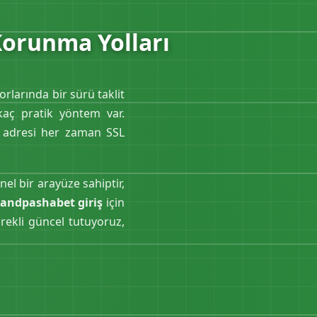
Korunma Yolları
rlarında bir sürü taklit
 kaç pratik yöntem var.
adresi her zaman SSL
el bir arayüze sahiptir,
andpashabet giriş
için
rekli güncel tutuyoruz,