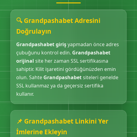
🔍 Grandpashabet Adresini
Doğrulayın
Grandpashabet giriş
yapmadan önce adres
çubuğunu kontrol edin.
Grandpashabet
orijinal
site her zaman SSL sertifikasına
sahiptir. Kilit işaretini gördüğünüzden emin
olun. Sahte
Grandpashabet
siteleri genelde
SSL kullanmaz ya da geçersiz sertifika
kullanır.
📌 Grandpashabet Linkini Yer
İmlerine Ekleyin