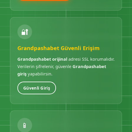
🔐
Grandpashabet Güvenli Erişim
Grandpashabet orijinal
adresi SSL korumalıdır.
Verilerin şifrelenir, güvenle
Grandpashabet
giriş
yapabilirsin.
Güvenli Giriş
📱