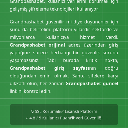
Grandpashabet, kullanıcı verilerini korumak için
gelişmiş şifreleme teknolojileri kullanıyor.
Grandpashabet güvenilir mi diye düşünenler için
şunu da belirtelim: platform yıllardır sektörde ve
milyonlarca kullanıcıya hizmet verdi.
Grandpashabet orijinal
adres üzerinden giriş
yaptığınız sürece herhangi bir güvenlik sorunu
yaşamazsınız. Tabi burada kritik nokta,
Grandpashabet giriş sayfası
nın doğru
olduğundan emin olmak. Sahte sitelere karşı
dikkatli olun, her zaman
Grandpashabet güncel
linkini kontrol edin.
🔒 SSL Korumalı
✅ Lisanslı Platform
⭐ 4.8 / 5 Kullanıcı Puanı
🛡️ Veri Güvenliği