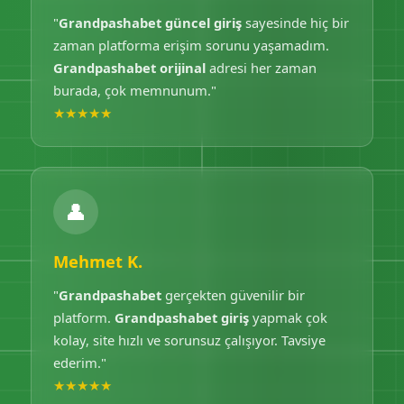
"
Grandpashabet güncel giriş
sayesinde hiç bir
zaman platforma erişim sorunu yaşamadım.
Grandpashabet orijinal
adresi her zaman
burada, çok memnunum."
★★★★★
👤
Mehmet K.
"
Grandpashabet
gerçekten güvenilir bir
platform.
Grandpashabet giriş
yapmak çok
kolay, site hızlı ve sorunsuz çalışıyor. Tavsiye
ederim."
★★★★★