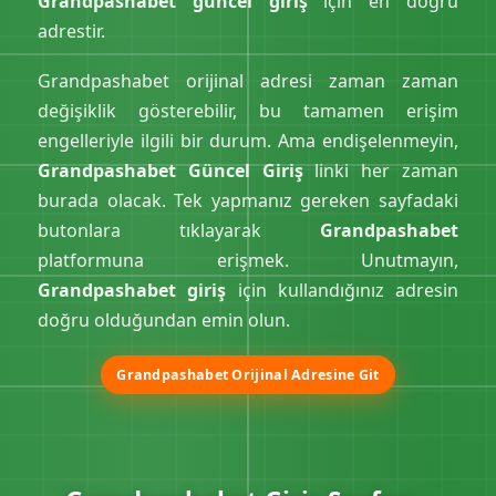
Grandpashabet güncel giriş
için en doğru
adrestir.
Grandpashabet orijinal adresi zaman zaman
değişiklik gösterebilir, bu tamamen erişim
engelleriyle ilgili bir durum. Ama endişelenmeyin,
Grandpashabet Güncel Giriş
linki her zaman
burada olacak. Tek yapmanız gereken sayfadaki
butonlara tıklayarak
Grandpashabet
platformuna erişmek. Unutmayın,
Grandpashabet giriş
için kullandığınız adresin
doğru olduğundan emin olun.
Grandpashabet Orijinal Adresine Git