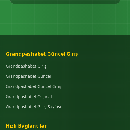
Grandpashabet Güncel Giriş
Grandpashabet Giriş
Grandpashabet Güncel
Grandpashabet Güncel Giriş
Grandpashabet Orijinal
Grandpashabet Giriş Sayfası
Hızlı Bağlantılar