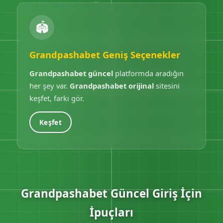
🏟️
Grandpashabet Geniş Seçenekler
Grandpashabet güncel
platformda aradığın
her şey var.
Grandpashabet orijinal
sitesini
keşfet, farkı gör.
Keşfet
Grandpashabet Güncel Giriş İçin
İpuçları