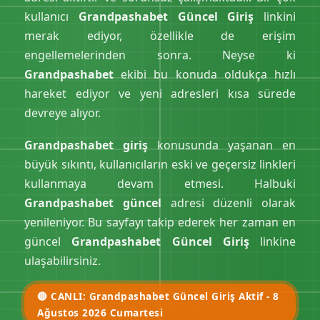
kullanıcı
Grandpashabet Güncel Giriş
linkini
merak ediyor, özellikle de erişim
engellemelerinden sonra. Neyse ki
Grandpashabet
ekibi bu konuda oldukça hızlı
hareket ediyor ve yeni adresleri kısa sürede
devreye alıyor.
Grandpashabet giriş
konusunda yaşanan en
büyük sıkıntı, kullanıcıların eski ve geçersiz linkleri
kullanmaya devam etmesi. Halbuki
Grandpashabet güncel
adresi düzenli olarak
yenileniyor. Bu sayfayı takip ederek her zaman en
güncel
Grandpashabet Güncel Giriş
linkine
ulaşabilirsiniz.
🔴 CANLI: Grandpashabet Güncel Giriş Aktif - 8
Ağustos 2026 Cumartesi