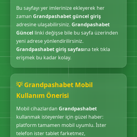
Bu sayfayı yer imlerinize ekleyerek her
zaman
Grandpashabet güncel giriş
adresine ulaşabilirsiniz.
Grandpashabet
Güncel
linki değişse bile bu sayfa üzerinden
yeni adrese yönlendirilirsiniz.
Grandpashabet giriş sayfası
na tek tıkla
erişmek bu kadar kolay.
💡 Grandpashabet Mobil
Kullanım Önerisi
Mobil cihazlardan
Grandpashabet
kullanmak isteyenler için güzel haber:
platform tamamen mobil uyumlu. İster
telefon ister tablet farketmez,