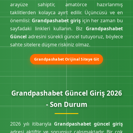
arayüze sahiptir, amatörce hazırlanmış
taklitlerden kolayca ayırt edilir. Üçüncüsü ve en
önemlisi:
Grandpashabet giriş
için her zaman bu
sayfadaki linkleri kullanın. Biz
Grandpashabet
Güncel
adresini sürekli güncel tutuyoruz, böylece
sahte sitelere düşme riskiniz olmaz.
Grandpashabet Orijinal Siteye Git
Grandpashabet Güncel Giriş 2026
- Son Durum
2026 yılı itibarıyla
Grandpashabet güncel giriş
adresi aktiftir ve sorunsuz çalışmaktadır. Bir çok