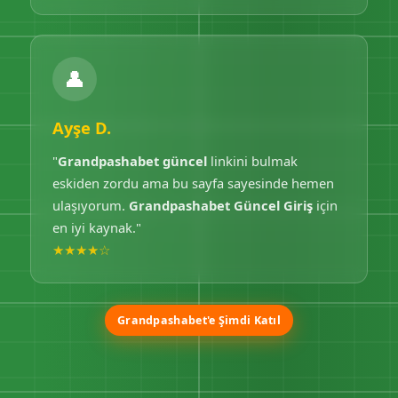
👤
Ayşe D.
"
Grandpashabet güncel
linkini bulmak
eskiden zordu ama bu sayfa sayesinde hemen
ulaşıyorum.
Grandpashabet Güncel Giriş
için
en iyi kaynak."
★★★★☆
Grandpashabet'e Şimdi Katıl