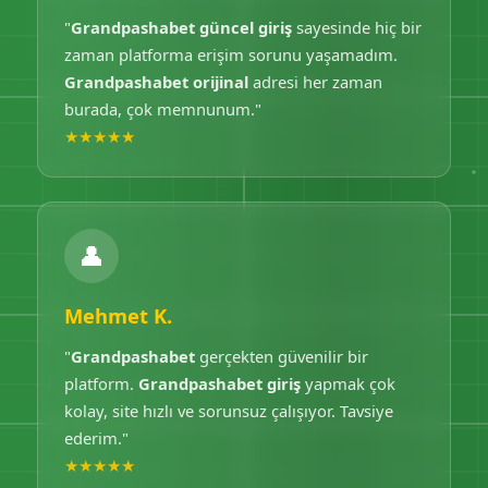
"
Grandpashabet güncel giriş
sayesinde hiç bir
zaman platforma erişim sorunu yaşamadım.
Grandpashabet orijinal
adresi her zaman
burada, çok memnunum."
★★★★★
👤
Mehmet K.
"
Grandpashabet
gerçekten güvenilir bir
platform.
Grandpashabet giriş
yapmak çok
kolay, site hızlı ve sorunsuz çalışıyor. Tavsiye
ederim."
★★★★★