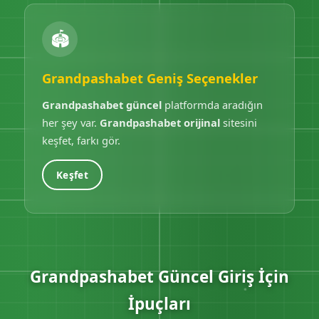
🏟️
Grandpashabet Geniş Seçenekler
Grandpashabet güncel
platformda aradığın
her şey var.
Grandpashabet orijinal
sitesini
keşfet, farkı gör.
Keşfet
Grandpashabet Güncel Giriş İçin
İpuçları