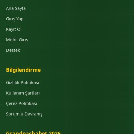
Ana Sayfa
Giriş Yap
Kayıt Ol
Mobil Giriş
Destek
Bilgilendirme
Gizlilik Politikası
Kullanım Şartları
Çerez Politikası
Sorumlu Davranış
Grandpashabet 2026