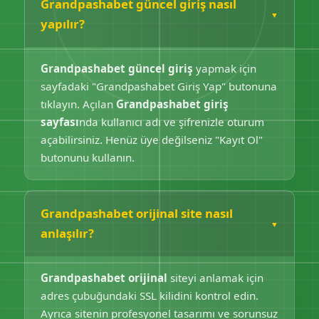
Grandpashabet güncel giriş nasıl
yapılır?
Grandpashabet güncel giriş
yapmak için
sayfadaki "Grandpashabet Giriş Yap" butonuna
tıklayın. Açılan
Grandpashabet giriş
sayfası
nda kullanıcı adı ve şifrenizle oturum
açabilirsiniz. Henüz üye değilseniz "Kayıt Ol"
butonunu kullanın.
Grandpashabet orijinal site nasıl
anlaşılır?
Grandpashabet orijinal
siteyi anlamak için
adres çubuğundaki SSL kilidini kontrol edin.
Ayrıca sitenin profesyonel tasarımı ve sorunsuz