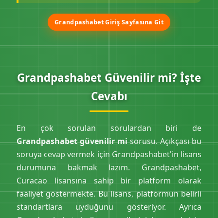
Grandpashabet Giriş Sayfasına Git
Grandpashabet Güvenilir mi? İşte
Cevabı
En çok sorulan sorulardan biri de
Grandpashabet güvenilir mi
sorusu. Açıkçası bu
soruya cevap vermek için Grandpashabet'in lisans
durumuna bakmak lazım. Grandpashabet,
Curacao lisansına sahip bir platform olarak
faaliyet göstermekte. Bu lisans, platformun belirli
standartlara uyduğunu gösteriyor. Ayrıca