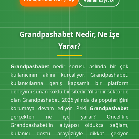
Hemen Kayıt Ol
Grandpashabet Nedir, Ne İşe
Yarar?
Grandpashabet
nedir sorusu aslında bir çok
kullanıcının aklını kurcalıyor. Grandpashabet,
kullanıcılarına geniş kapsamlı bir platform
deneyimi sunan köklü bir sitedir. Yıllardır sektörde
olan Grandpashabet, 2026 yılında da popülerliğini
korumaya devam ediyor. Peki
Grandpashabet
gerçekten ne işe yarar? Öncelikle
Grandpashabet'in altyapısı oldukça sağlam,
kullanıcı dostu arayüzüyle dikkat çekiyor.