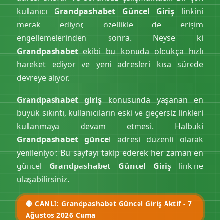
kullanıcı
Grandpashabet Güncel Giriş
linkini
merak ediyor, özellikle de erişim
engellemelerinden sonra. Neyse ki
Grandpashabet
ekibi bu konuda oldukça hızlı
hareket ediyor ve yeni adresleri kısa sürede
devreye alıyor.
Grandpashabet giriş
konusunda yaşanan en
büyük sıkıntı, kullanıcıların eski ve geçersiz linkleri
kullanmaya devam etmesi. Halbuki
Grandpashabet güncel
adresi düzenli olarak
yenileniyor. Bu sayfayı takip ederek her zaman en
güncel
Grandpashabet Güncel Giriş
linkine
ulaşabilirsiniz.
🔴 CANLI: Grandpashabet Güncel Giriş Aktif - 7
Ağustos 2026 Cuma