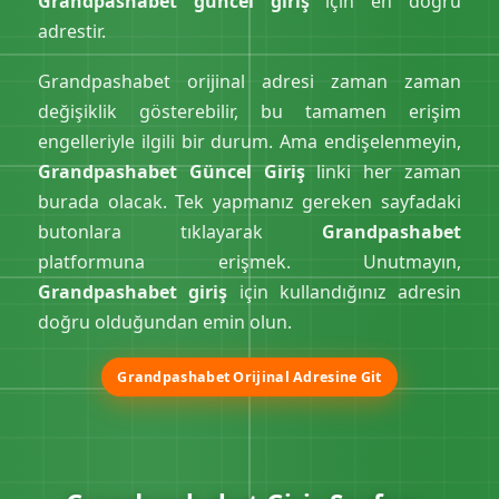
Grandpashabet güncel giriş
için en doğru
adrestir.
Grandpashabet orijinal adresi zaman zaman
değişiklik gösterebilir, bu tamamen erişim
engelleriyle ilgili bir durum. Ama endişelenmeyin,
Grandpashabet Güncel Giriş
linki her zaman
burada olacak. Tek yapmanız gereken sayfadaki
butonlara tıklayarak
Grandpashabet
platformuna erişmek. Unutmayın,
Grandpashabet giriş
için kullandığınız adresin
doğru olduğundan emin olun.
Grandpashabet Orijinal Adresine Git