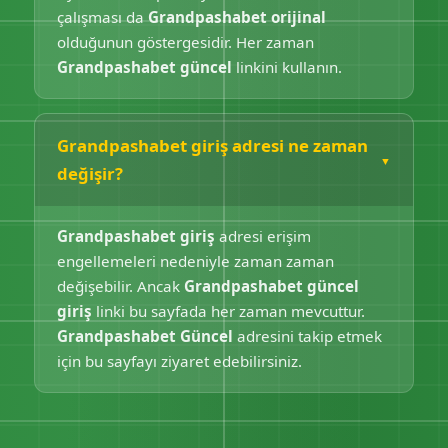
çalışması da
Grandpashabet orijinal
olduğunun göstergesidir. Her zaman
Grandpashabet güncel
linkini kullanın.
Grandpashabet giriş adresi ne zaman
değişir?
Grandpashabet giriş
adresi erişim
engellemeleri nedeniyle zaman zaman
değişebilir. Ancak
Grandpashabet güncel
giriş
linki bu sayfada her zaman mevcuttur.
Grandpashabet Güncel
adresini takip etmek
için bu sayfayı ziyaret edebilirsiniz.