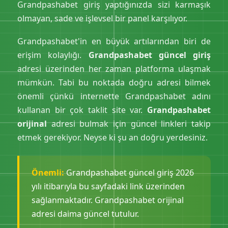
Grandpashabet giriş yaptığınızda sizi karmaşık
olmayan, sade ve işlevsel bir panel karşılıyor.
Grandpashabet'in en büyük artılarından biri de
erişim kolaylığı.
Grandpashabet güncel giriş
adresi üzerinden her zaman platforma ulaşmak
mümkün. Tabi bu noktada doğru adresi bilmek
önemli çünkü internette Grandpashabet adını
kullanan bir çok taklit site var.
Grandpashabet
orijinal
adresi bulmak için güncel linkleri takip
etmek gerekiyor. Neyse ki şu an doğru yerdesiniz.
Önemli:
Grandpashabet güncel giriş 2026
yılı itibarıyla bu sayfadaki link üzerinden
sağlanmaktadır. Grandpashabet orijinal
adresi daima güncel tutulur.