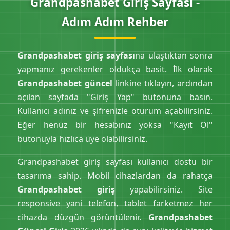
Grandpashabet Giriş Sayfası -
Adım Adım Rehber
Grandpashabet giriş sayfası
na ulaştıktan sonra
yapmanız gerekenler oldukça basit. İlk olarak
Grandpashabet güncel
linkine tıklayın, ardından
açılan sayfada "Giriş Yap" butonuna basın.
Kullanıcı adınız ve şifrenizle oturum açabilirsiniz.
Eğer henüz bir hesabınız yoksa "Kayıt Ol"
butonuyla hızlıca üye olabilirsiniz.
Grandpashabet giriş sayfası kullanıcı dostu bir
tasarıma sahip. Mobil cihazlardan da rahatça
Grandpashabet giriş
yapabilirsiniz. Site
responsive yani telefon, tablet farketmez her
cihazda düzgün görüntülenir.
Grandpashabet