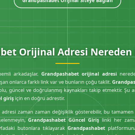
Grandpashabet Orijinal Siteye Bağlan
et Orijinal Adresi Nereden 
emli arkadaşlar.
Grandpashabet orijinal adresi
nerede
an onlarca farklı link var ve bunların çoğu taklit.
Grandpas
lu, güncel ve doğrulanmış kaynakları takip etmektir. Şu 
 giriş
için en doğru adrestir.
 adresi zaman zaman değişiklik gösterebilir, bu tamamen eri
şelenmeyin,
Grandpashabet Güncel Giriş
linki her zam
fadaki butonlara tıklayarak
Grandpashabet
platformuna