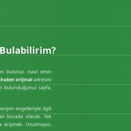
Bulabilirim?
n bulunur, nasıl emin
habet orijinal
adresini
an bulunduğunuz sayfa,
şim engelleriyle ilgili
an burada olacak. Tek
 erişmek. Unutmayın,