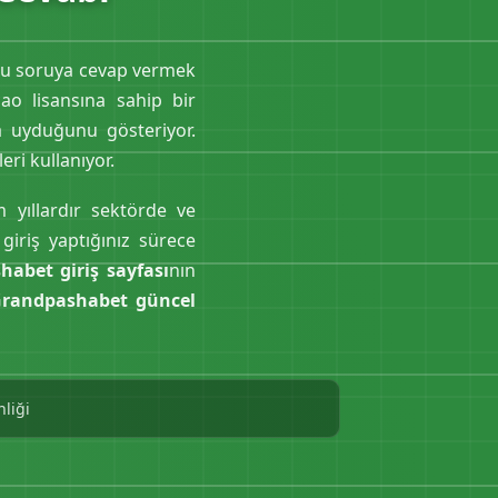
bu soruya cevap vermek
o lisansına sahip bir
ra uyduğunu gösteriyor.
eri kullanıyor.
 yıllardır sektörde ve
iriş yaptığınız sürece
abet giriş sayfası
nın
randpashabet güncel
nliği