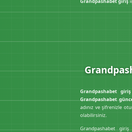
Grandpashabet giriş
i
Grandpash
Grandpashabet giriş
Grandpashabet günc
adınız ve şifrenizle ot
olabilirsiniz.
Grandpashabet giriş 