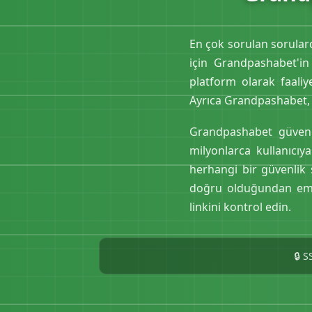
En çok sorulan sorular
için Grandpashabet'i
platform olarak faaliy
Ayrıca Grandpashabet, ku
Grandpashabet güvenil
milyonlarca kullanıcıy
herhangi bir güvenlik
doğru olduğundan emin
linkini kontrol edin.
🔒 