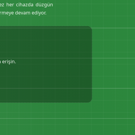
tmez her cihazda düzgün
vermeye devam ediyor.
erişin.