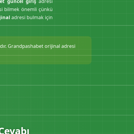
t güncel giriş
adresi
i bilmek önemli çünkü
inal
adresi bulmak için
dır. Grandpashabet orijinal adresi
Cevabı