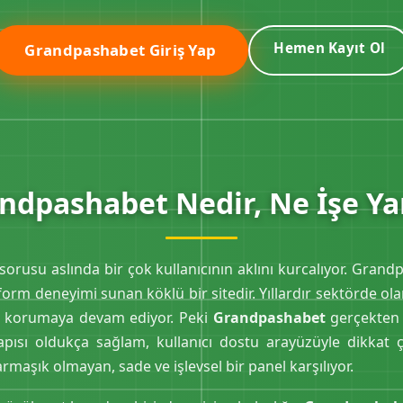
Hemen Kayıt Ol
Grandpashabet Giriş Yap
ndpashabet Nedir, Ne İşe Ya
sorusu aslında bir çok kullanıcının aklını kurcalıyor. Grandp
form deneyimi sunan köklü bir sitedir. Yıllardır sektörde 
ni korumaya devam ediyor. Peki
Grandpashabet
gerçekten 
apısı oldukça sağlam, kullanıcı dostu arayüzüyle dikkat 
karmaşık olmayan, sade ve işlevsel bir panel karşılıyor.