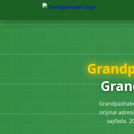
Grandp
Gran
Grandpashabet
orijinal adres
sayfada. 20