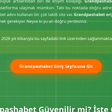
üyük artılarından biri de erişim kolaylığı.
Grandpashabe
platforma ulaşmak mümkün. Tabi bu noktada doğru adres
t adını kullanan bir çok taklit site var.
Grandpashabet orij
tmek gerekiyor. Neyse ki şu an doğru yerdesiniz.
026 yılı itibarıyla bu sayfadaki link üzerinden sağlanmakta
Grandpashabet Giriş Sayfasına Git
pashabet Güvenilir mi? İşte 