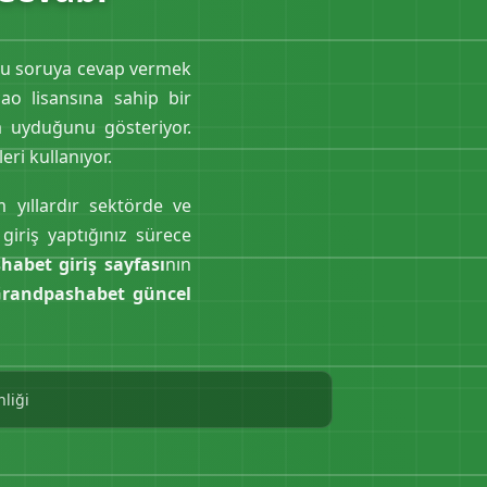
bu soruya cevap vermek
o lisansına sahip bir
ra uyduğunu gösteriyor.
eri kullanıyor.
 yıllardır sektörde ve
iriş yaptığınız sürece
abet giriş sayfası
nın
randpashabet güncel
nliği