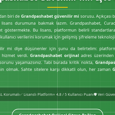
dan biri de
Grandpashabet güvenilir mi
sorusu. Açıkçası 
n lisans durumuna bakmak lazım. Grandpashabet, Curaca
et göstermekte. Bu lisans, platformun belirli standartla
llanıcı verilerini korumak için gelişmiş şifreleme teknolojil
ir mi diye düşünenler için şunu da belirtelim: platform
a hizmet verdi.
Grandpashabet orijinal
adres üzerinden g
 sorunu yaşamazsınız. Tabi burada kritik nokta,
Grandpash
 olmak. Sahte sitelere karşı dikkatli olun, her zaman
G
SSL Korumalı
✅ Lisanslı Platform
⭐ 4.8 / 5 Kullanıcı Puanı
🛡️ Veri Güve