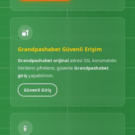
🔐
Grandpashabet Güvenli Erişim
Grandpashabet orijinal
adresi SSL korumalıdır.
Verilerin şifrelenir, güvenle
Grandpashabet
giriş
yapabilirsin.
Güvenli Giriş
📱