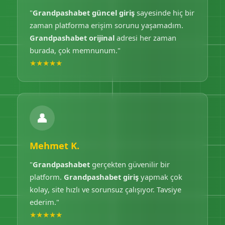
"
Grandpashabet güncel giriş
sayesinde hiç bir
zaman platforma erişim sorunu yaşamadım.
Grandpashabet orijinal
adresi her zaman
burada, çok memnunum."
★★★★★
👤
Mehmet K.
"
Grandpashabet
gerçekten güvenilir bir
platform.
Grandpashabet giriş
yapmak çok
kolay, site hızlı ve sorunsuz çalışıyor. Tavsiye
ederim."
★★★★★