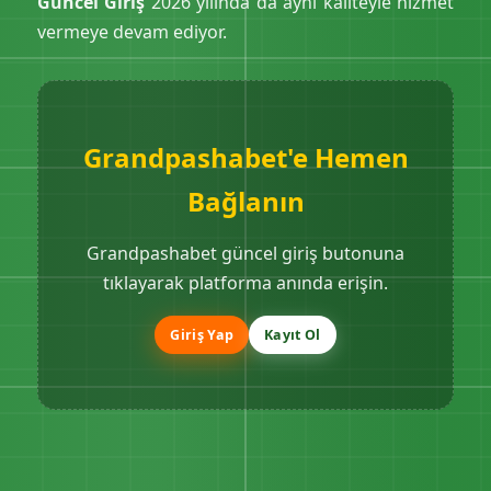
Güncel Giriş
2026 yılında da aynı kaliteyle hizmet
vermeye devam ediyor.
Grandpashabet'e Hemen
Bağlanın
Grandpashabet güncel giriş butonuna
tıklayarak platforma anında erişin.
Giriş Yap
Kayıt Ol