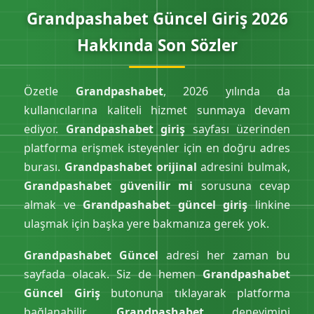
Grandpashabet Güncel Giriş 2026
Hakkında Son Sözler
Özetle
Grandpashabet
, 2026 yılında da
kullanıcılarına kaliteli hizmet sunmaya devam
ediyor.
Grandpashabet giriş
sayfası üzerinden
platforma erişmek isteyenler için en doğru adres
burası.
Grandpashabet orijinal
adresini bulmak,
Grandpashabet güvenilir mi
sorusuna cevap
almak ve
Grandpashabet güncel giriş
linkine
ulaşmak için başka yere bakmanıza gerek yok.
Grandpashabet Güncel
adresi her zaman bu
sayfada olacak. Siz de hemen
Grandpashabet
Güncel Giriş
butonuna tıklayarak platforma
bağlanabilir,
Grandpashabet
deneyimini