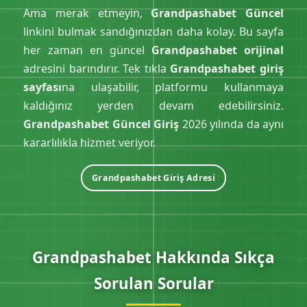
Ama merak etmeyin,
Grandpashabet Güncel
linkini bulmak sandığınızdan daha kolay. Bu sayfa
her zaman en güncel
Grandpashabet orijinal
adresini barındırır. Tek tıkla
Grandpashabet giriş
sayfası
na ulaşabilir, platformu kullanmaya
kaldığınız yerden devam edebilirsiniz.
Grandpashabet Güncel Giriş
2026 yılında da aynı
kararlılıkla hizmet veriyor.
Grandpashabet Giriş Adresi
Grandpashabet Hakkında Sıkça
Sorulan Sorular