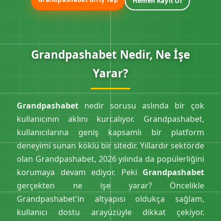
Hemen Kayıt Ol
Grandpashabet Nedir, Ne İşe
Yarar?
Grandpashabet
nedir sorusu aslında bir çok
kullanıcının aklını kurcalıyor. Grandpashabet,
kullanıcılarına geniş kapsamlı bir platform
deneyimi sunan köklü bir sitedir. Yıllardır sektörde
olan Grandpashabet, 2026 yılında da popülerliğini
korumaya devam ediyor. Peki
Grandpashabet
gerçekten ne işe yarar? Öncelikle
Grandpashabet'in altyapısı oldukça sağlam,
kullanıcı dostu arayüzüyle dikkat çekiyor.