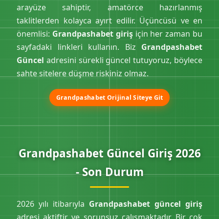
arayüze sahiptir, amatörce hazırlanmış
taklitlerden kolayca ayırt edilir. Üçüncüsü ve en
önemlisi:
Grandpashabet giriş
için her zaman bu
sayfadaki linkleri kullanın. Biz
Grandpashabet
Güncel
adresini sürekli güncel tutuyoruz, böylece
sahte sitelere düşme riskiniz olmaz.
Grandpashabet Orijinal Siteye Git
Grandpashabet Güncel Giriş 2026
- Son Durum
2026 yılı itibarıyla
Grandpashabet güncel giriş
adresi aktiftir ve sorunsuz çalışmaktadır. Bir çok