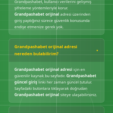
Grandpashabet, kullanıcı verilerini gelişmiş
şifreleme yöntemleriyle korur.
Grandpashabet orijinal
adresi üzerinden
giriş yaptığınız sürece güvenlik konusunda
endişe etmenize gerek yok.
Grandpashabet orijinal adresi
nereden bulabilirim?
Grandpashabet orijinal adresi
için en
güvenilir kaynak bu sayfadır.
Grandpashabet
güncel giriş
linki her zaman güncel tutulur.
Sayfadaki butonlara tıklayarak doğrudan
Grandpashabet orijinal
siteye ulaşabilirsiniz.