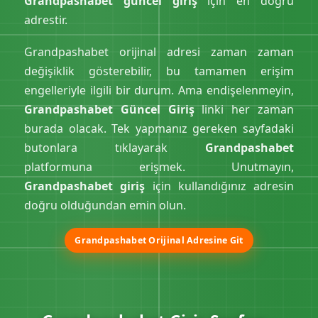
Grandpashabet güncel giriş
için en doğru
adrestir.
Grandpashabet orijinal adresi zaman zaman
değişiklik gösterebilir, bu tamamen erişim
engelleriyle ilgili bir durum. Ama endişelenmeyin,
Grandpashabet Güncel Giriş
linki her zaman
burada olacak. Tek yapmanız gereken sayfadaki
butonlara tıklayarak
Grandpashabet
platformuna erişmek. Unutmayın,
Grandpashabet giriş
için kullandığınız adresin
doğru olduğundan emin olun.
Grandpashabet Orijinal Adresine Git