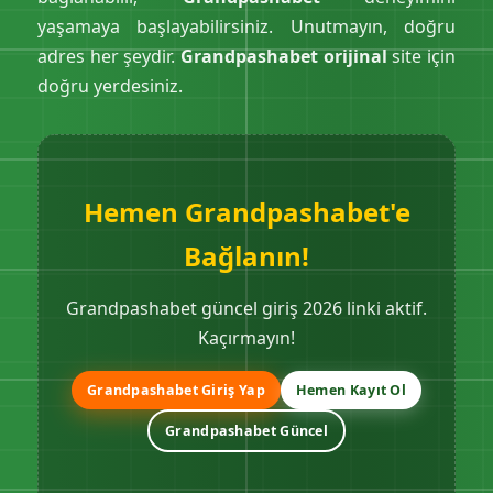
yaşamaya başlayabilirsiniz. Unutmayın, doğru
adres her şeydir.
Grandpashabet orijinal
site için
doğru yerdesiniz.
Hemen Grandpashabet'e
Bağlanın!
Grandpashabet güncel giriş 2026 linki aktif.
Kaçırmayın!
Grandpashabet Giriş Yap
Hemen Kayıt Ol
Grandpashabet Güncel