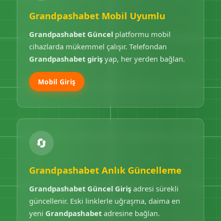
Grandpashabet Mobil Uyumlu
Grandpashabet Güncel
platformu mobil
cihazlarda mükemmel çalışır. Telefondan
Grandpashabet giriş
yap, her yerden bağlan.
Mobil Giriş
🔄
Grandpashabet Anlık Güncelleme
Grandpashabet Güncel Giriş
adresi sürekli
güncellenir. Eski linklerle uğraşma, daima en
yeni
Grandpashabet
adresine bağlan.