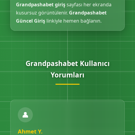
Grandpashabet giriş
sayfası her ekranda
kusursuz görüntülenir.
Grandpashabet
Güncel Giriş
linkiyle hemen bağlanın.
Grandpashabet Kullanıcı
Yorumları
👤
Ahmet Y.