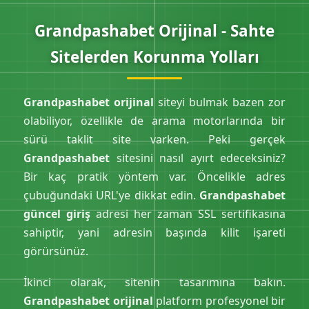
Grandpashabet Orijinal - Sahte
Sitelerden Korunma Yolları
Grandpashabet orijinal
siteyi bulmak bazen zor
olabiliyor, özellikle de arama motorlarında bir
sürü taklit site varken. Peki gerçek
Grandpashabet
sitesini nasıl ayırt edeceksiniz?
Bir kaç pratik yöntem var. Öncelikle adres
çubuğundaki URL'ye dikkat edin.
Grandpashabet
güncel giriş
adresi her zaman SSL sertifikasına
sahiptir, yani adresin başında kilit işareti
görürsünüz.
İkinci olarak, sitenin tasarımına bakın.
Grandpashabet orijinal
platform profesyonel bir