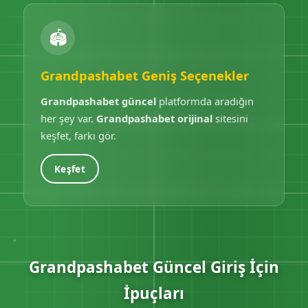
🏟️
Grandpashabet Geniş Seçenekler
Grandpashabet güncel
platformda aradığın
her şey var.
Grandpashabet orijinal
sitesini
keşfet, farkı gör.
Keşfet
Grandpashabet Güncel Giriş İçin
İpuçları