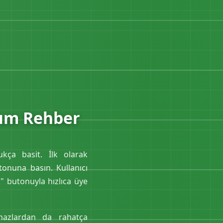
dım Rehber
kça basit. İlk olarak
tonuna basın. Kullanıcı
l" butonuyla hızlıca üye
ihazlardan da rahatça