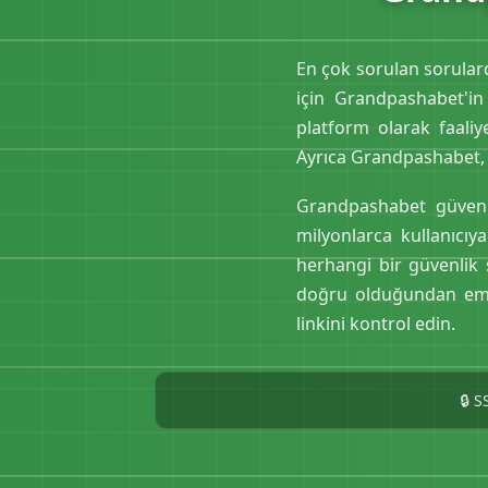
En çok sorulan sorular
için Grandpashabet'i
platform olarak faaliy
Ayrıca Grandpashabet, ku
Grandpashabet güvenil
milyonlarca kullanıcıy
herhangi bir güvenlik
doğru olduğundan emin
linkini kontrol edin.
🔒 