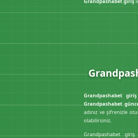
Grandpashabet giriş
i
Grandpash
Grandpashabet giriş
Grandpashabet günc
adınız ve şifrenizle ot
olabilirsiniz.
Grandpashabet giriş 