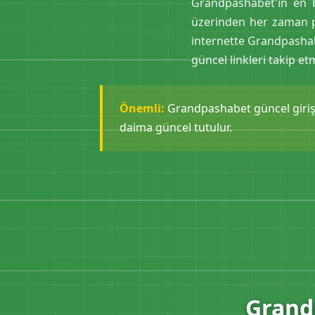
Grandpashabet'in en b
üzerinden her zaman 
internette Grandpashabe
güncel linkleri takip e
Önemli:
Grandpashabet güncel giriş 2
daima güncel tutulur.
Grand