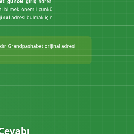
t güncel giriş
adresi
i bilmek önemli çünkü
inal
adresi bulmak için
dır. Grandpashabet orijinal adresi
Cevabı