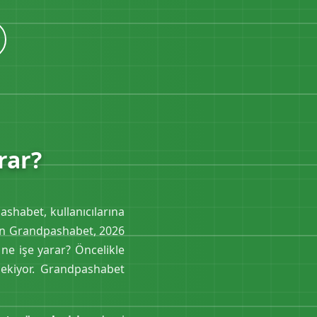
rar?
ashabet, kullanıcılarına
olan Grandpashabet, 2026
ne işe yarar? Öncelikle
çekiyor. Grandpashabet