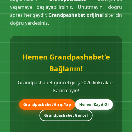
yaşamaya başlayabilirsiniz. Unutmayın, doğru
adres her şeydir.
Grandpashabet orijinal
site için
doğru yerdesiniz.
Hemen Grandpashabet'e
Bağlanın!
Grandpashabet güncel giriş 2026 linki aktif.
Kaçırmayın!
Grandpashabet Giriş Yap
Hemen Kayıt Ol
Grandpashabet Güncel