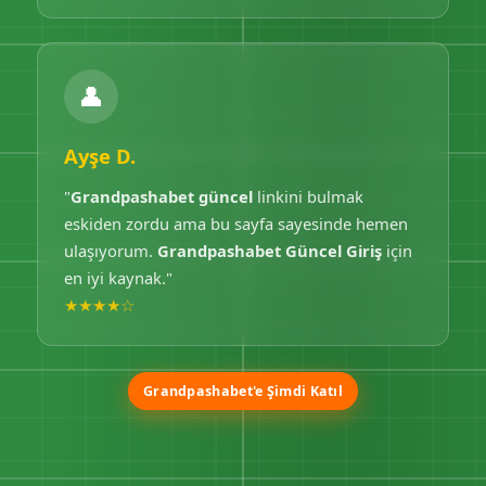
👤
Ayşe D.
"
Grandpashabet güncel
linkini bulmak
eskiden zordu ama bu sayfa sayesinde hemen
ulaşıyorum.
Grandpashabet Güncel Giriş
için
en iyi kaynak."
★★★★☆
Grandpashabet'e Şimdi Katıl