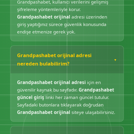
Grandpashabet, kullanıcı verilerini gelişmiş
şifreleme yöntemleriyle korur.
Grandpashabet orijinal
adresi üzerinden
giriş yaptığınız sürece güvenlik konusunda
endişe etmenize gerek yok.
Grandpashabet orijinal adresi
nereden bulabilirim?
Grandpashabet orijinal adresi
için en
güvenilir kaynak bu sayfadır.
Grandpashabet
güncel giriş
linki her zaman güncel tutulur.
Sayfadaki butonlara tıklayarak doğrudan
Grandpashabet orijinal
siteye ulaşabilirsiniz.