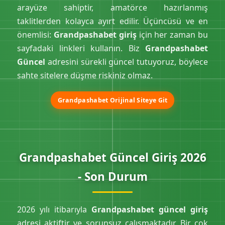
arayüze sahiptir, amatörce hazırlanmış
taklitlerden kolayca ayırt edilir. Üçüncüsü ve en
önemlisi:
Grandpashabet giriş
için her zaman bu
sayfadaki linkleri kullanın. Biz
Grandpashabet
Güncel
adresini sürekli güncel tutuyoruz, böylece
sahte sitelere düşme riskiniz olmaz.
Grandpashabet Orijinal Siteye Git
Grandpashabet Güncel Giriş 2026
- Son Durum
2026 yılı itibarıyla
Grandpashabet güncel giriş
adresi aktiftir ve sorunsuz çalışmaktadır. Bir çok