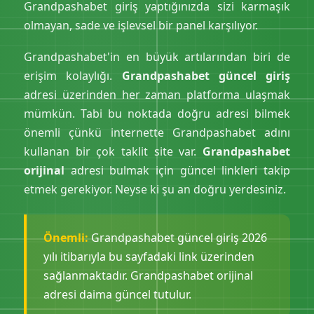
Grandpashabet giriş yaptığınızda sizi karmaşık
olmayan, sade ve işlevsel bir panel karşılıyor.
Grandpashabet'in en büyük artılarından biri de
erişim kolaylığı.
Grandpashabet güncel giriş
adresi üzerinden her zaman platforma ulaşmak
mümkün. Tabi bu noktada doğru adresi bilmek
önemli çünkü internette Grandpashabet adını
kullanan bir çok taklit site var.
Grandpashabet
orijinal
adresi bulmak için güncel linkleri takip
etmek gerekiyor. Neyse ki şu an doğru yerdesiniz.
Önemli:
Grandpashabet güncel giriş 2026
yılı itibarıyla bu sayfadaki link üzerinden
sağlanmaktadır. Grandpashabet orijinal
adresi daima güncel tutulur.