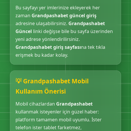
Bu sayfayı yer imlerinize ekleyerek her
zaman
Grandpashabet güncel giriş
adresine ulaşabilirsiniz.
Grandpashabet
Güncel
linki değişse bile bu sayfa üzerinden
yeni adrese yönlendirilirsiniz.
Grandpashabet giriş sayfası
na tek tıkla
erişmek bu kadar kolay.
💡 Grandpashabet Mobil
Kullanım Önerisi
Mobil cihazlardan
Grandpashabet
kullanmak isteyenler için güzel haber:
platform tamamen mobil uyumlu. İster
telefon ister tablet farketmez,