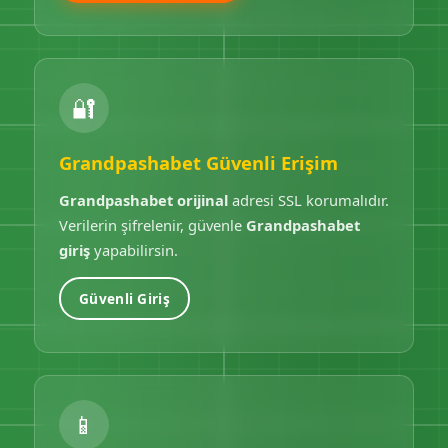
🔐
Grandpashabet Güvenli Erişim
Grandpashabet orijinal
adresi SSL korumalıdır.
Verilerin şifrelenir, güvenle
Grandpashabet
giriş
yapabilirsin.
Güvenli Giriş
📱