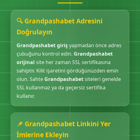
🔍 Grandpashabet Adresini
Doğrulayın
Grandpashabet giriş
yapmadan önce adres
çubuğunu kontrol edin.
Grandpashabet
orijinal
site her zaman SSL sertifikasına
sahiptir. Kilit işaretini gördüğünüzden emin
olun. Sahte
Grandpashabet
siteleri genelde
SSL kullanmaz ya da geçersiz sertifika
kullanır.
📌 Grandpashabet Linkini Yer
İmlerine Ekleyin