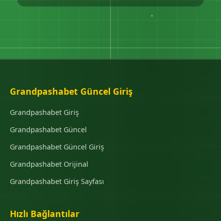
Grandpashabet Güncel Giriş
Grandpashabet Giriş
Grandpashabet Güncel
Grandpashabet Güncel Giriş
Grandpashabet Orijinal
Grandpashabet Giriş Sayfası
Hızlı Bağlantılar