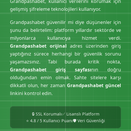
Grandpashabet, kullanıcı verilerini korumak için
gelişmiş şifreleme teknolojileri kullanıyor.
Grandpashabet güvenilir mi diye düşünenler için
şunu da belirtelim: platform yıllardır sektörde ve
milyonlarca kullanıcıya hizmet verdi.
Grandpashabet orijinal
adres üzerinden giriş
yaptığınız sürece herhangi bir güvenlik sorunu
yaşamazsınız. Tabi burada kritik nokta,
Grandpashabet giriş sayfası
nın doğru
olduğundan emin olmak. Sahte sitelere karşı
dikkatli olun, her zaman
Grandpashabet güncel
linkini kontrol edin.
🔒 SSL Korumalı
✅ Lisanslı Platform
⭐ 4.8 / 5 Kullanıcı Puanı
🛡️ Veri Güvenliği