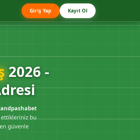
Giriş Yap
Kayıt Ol
ş
2026 -
dresi
randpashabet
ttikleriniz bu
den güvenle