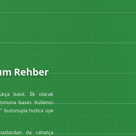
dım Rehber
kça basit. İlk olarak
tonuna basın. Kullanıcı
l" butonuyla hızlıca üye
ihazlardan da rahatça