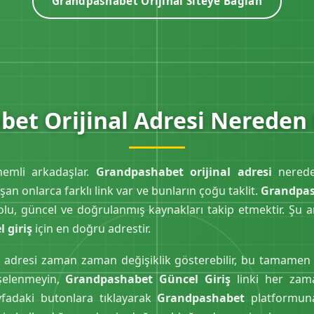
Grandpashabet Orijinal Siteye Bağlan
et Orijinal Adresi Nereden 
emli arkadaşlar.
Grandpashabet orijinal adresi
nerede
an onlarca farklı link var ve bunların çoğu taklit.
Grandpas
lu, güncel ve doğrulanmış kaynakları takip etmektir. Şu 
 giriş
için en doğru adrestir.
 adresi zaman zaman değişiklik gösterebilir, bu tamamen eri
şelenmeyin,
Grandpashabet Güncel Giriş
linki her zam
fadaki butonlara tıklayarak
Grandpashabet
platformuna