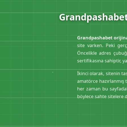
Grandpashabet 
Grandpashabet orijin
site varken. Peki ge
Öncelikle adres çubuğ
sertifikasına sahiptir, 
İkinci olarak, sitenin t
amatörce hazırlanmış ta
her zaman bu sayfadaki
böylece sahte sitelere 