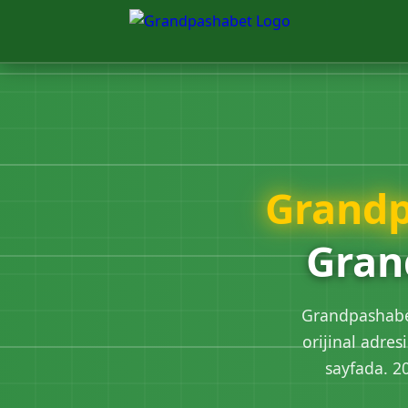
Grandp
Gran
Grandpashabet
orijinal adres
sayfada. 20