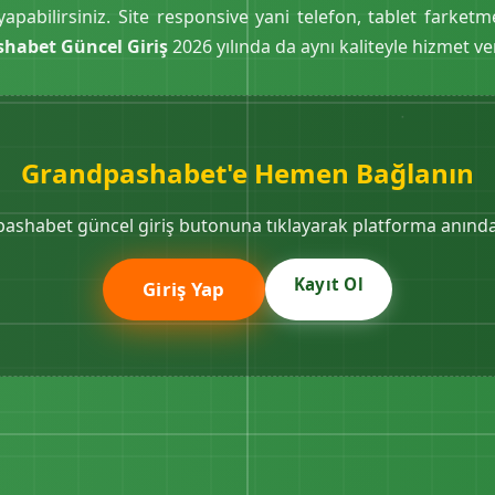
apabilirsiniz. Site responsive yani telefon, tablet farke
habet Güncel Giriş
2026 yılında da aynı kaliteyle hizmet 
Grandpashabet'e Hemen Bağlanın
ashabet güncel giriş butonuna tıklayarak platforma anında 
Kayıt Ol
Giriş Yap