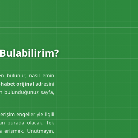
Bulabilirim?
n bulunur, nasıl emin
habet orijinal
adresini
an bulunduğunuz sayfa,
şim engelleriyle ilgili
an burada olacak. Tek
 erişmek. Unutmayın,