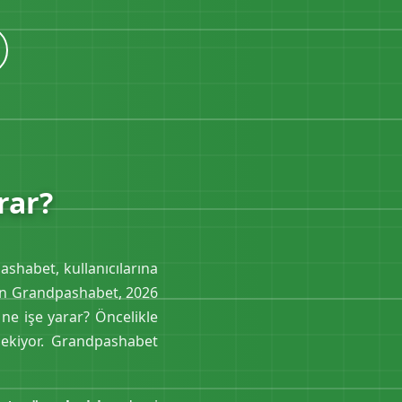
rar?
ashabet, kullanıcılarına
olan Grandpashabet, 2026
ne işe yarar? Öncelikle
çekiyor. Grandpashabet