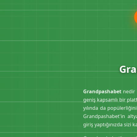
Gra
Grandpashabet
nedir 
geniş kapsamlı bir plat
yılında da popülerliği
Grandpashabet'in alty
giriş yaptığınızda sizi 