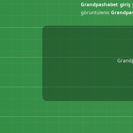
Grandpashabet giriş
y
görüntülenir.
Grandpas
Grandp