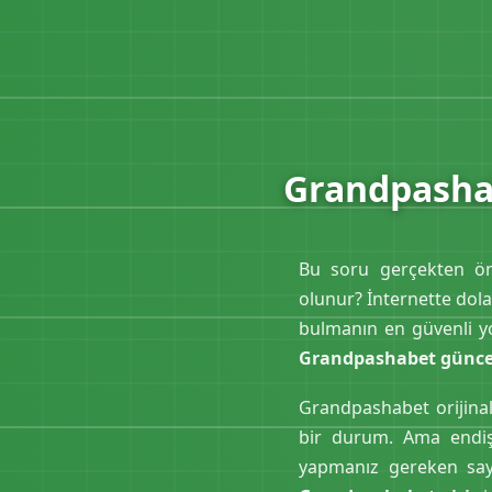
Grandpashab
Bu soru gerçekten ön
olunur? İnternette dolaş
bulmanın en güvenli yo
Grandpashabet güncel
Grandpashabet orijinal
bir durum. Ama endi
yapmanız gereken say