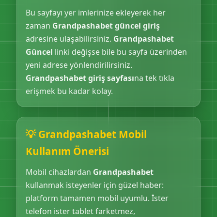
Bu sayfayı yer imlerinize ekleyerek her
zaman
Grandpashabet güncel giriş
adresine ulaşabilirsiniz.
Grandpashabet
Güncel
linki değişse bile bu sayfa üzerinden
yeni adrese yönlendirilirsiniz.
Grandpashabet giriş sayfası
na tek tıkla
erişmek bu kadar kolay.
💡 Grandpashabet Mobil
Kullanım Önerisi
Mobil cihazlardan
Grandpashabet
kullanmak isteyenler için güzel haber:
platform tamamen mobil uyumlu. İster
telefon ister tablet farketmez,