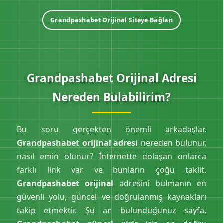
Grandpashabet Orijinal Siteye Bağlan
Grandpashabet Orijinal Adresi
Nereden Bulabilirim?
Bu soru gerçekten önemli arkadaşlar.
Grandpashabet orijinal adresi
nereden bulunur,
nasıl emin olunur? İnternette dolaşan onlarca
farklı link var ve bunların çoğu taklit.
Grandpashabet orijinal
adresini bulmanın en
güvenli yolu, güncel ve doğrulanmış kaynakları
takip etmektir. Şu an bulunduğunuz sayfa,