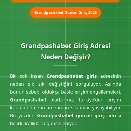
Grandpashabet Güncel Giriş 2026
Grandpashabet Giriş Adresi
Neden Değişir?
Bir çok insan
Grandpashabet giriş
adresinin
neden sık sık değiştiğini sorguluyor. Aslında
bunun sebebi oldukça basit: erişim engellemeleri.
Grandpashabet
platformu, Türkiye'den erişim
konusunda zaman zaman sıkıntılar yaşayabiliyor.
Bu yüzden
Grandpashabet güncel giriş
adresi
belirli aralıklarla güncelleniyor.