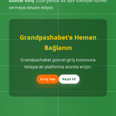
Güncel Giriş
2026 yılında da aynı kaliteyle hizmet
vermeye devam ediyor.
Grandpashabet'e Hemen
Bağlanın
Grandpashabet güncel giriş butonuna
tıklayarak platforma anında erişin.
Giriş Yap
Kayıt Ol