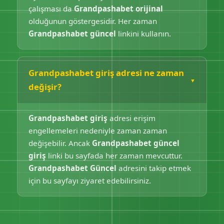
çalışması da
Grandpashabet orijinal
olduğunun göstergesidir. Her zaman
Grandpashabet güncel
linkini kullanın.
Grandpashabet giriş adresi ne zaman
değişir?
Grandpashabet giriş
adresi erişim
engellemeleri nedeniyle zaman zaman
değişebilir. Ancak
Grandpashabet güncel
giriş
linki bu sayfada her zaman mevcuttur.
Grandpashabet Güncel
adresini takip etmek
için bu sayfayı ziyaret edebilirsiniz.