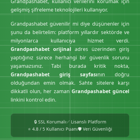
Grandpashabet, kullanıcı verilerini korumak için
gelişmiş şifreleme teknolojileri kullanıyor.
Grandpashabet güvenilir mi diye düşünenler için
şunu da belirtelim: platform yıllardır sektörde ve
milyonlarca kullanıcıya hizmet verdi.
Grandpashabet orijinal
adres üzerinden giriş
yaptığınız sürece herhangi bir güvenlik sorunu
yaşamazsınız. Tabi burada kritik nokta,
Grandpashabet giriş sayfası
nın doğru
olduğundan emin olmak. Sahte sitelere karşı
dikkatli olun, her zaman
Grandpashabet güncel
linkini kontrol edin.
🔒 SSL Korumalı
✅ Lisanslı Platform
⭐ 4.8 / 5 Kullanıcı Puanı
🛡️ Veri Güvenliği