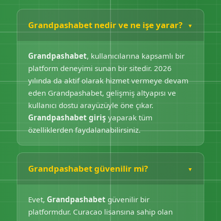
Grandpashabet nedir ve ne işe yarar?
Grandpashabet
, kullanıcılarına kapsamlı bir
platform deneyimi sunan bir sitedir. 2026
yılında da aktif olarak hizmet vermeye devam
eden Grandpashabet, gelişmiş altyapısı ve
kullanıcı dostu arayüzüyle öne çıkar.
Grandpashabet giriş
yaparak tüm
özelliklerden faydalanabilirsiniz.
Grandpashabet güvenilir mi?
Evet,
Grandpashabet
güvenilir bir
platformdur. Curacao lisansına sahip olan