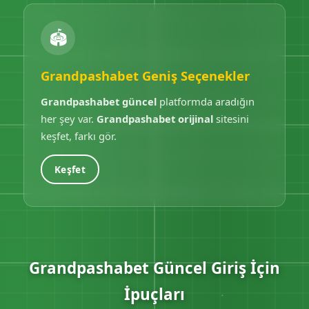
🏟️
Grandpashabet Geniş Seçenekler
Grandpashabet güncel
platformda aradığın
her şey var.
Grandpashabet orijinal
sitesini
keşfet, farkı gör.
Keşfet
Grandpashabet Güncel Giriş İçin
İpuçları