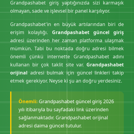
Grandpashabet giriş yaptığınızda sizi karmaşık
olmayan, sade ve işlevsel bir panel karşılıyor.
Grandpashabet'in en büyük artılarından biri de
erişim kolaylığı.
Grandpashabet güncel giriş
adresi üzerinden her zaman platforma ulaşmak
mümkün. Tabi bu noktada doğru adresi bilmek
önemli çünkü internette Grandpashabet adını
kullanan bir çok taklit site var.
Grandpashabet
orijinal
adresi bulmak için güncel linkleri takip
etmek gerekiyor. Neyse ki şu an doğru yerdesiniz.
Önemli:
Grandpashabet güncel giriş 2026
yılı itibarıyla bu sayfadaki link üzerinden
sağlanmaktadır. Grandpashabet orijinal
adresi daima güncel tutulur.