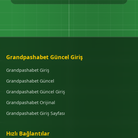
Grandpashabet Güncel Giriş
Grandpashabet Giriş
Grandpashabet Güncel
Grandpashabet Güncel Giriş
Grandpashabet Orijinal
Grandpashabet Giriş Sayfası
Hızlı Bağlantılar