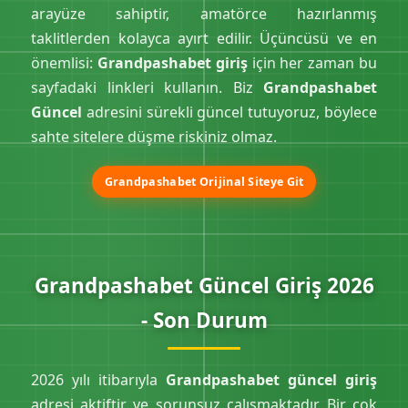
arayüze sahiptir, amatörce hazırlanmış
taklitlerden kolayca ayırt edilir. Üçüncüsü ve en
önemlisi:
Grandpashabet giriş
için her zaman bu
sayfadaki linkleri kullanın. Biz
Grandpashabet
Güncel
adresini sürekli güncel tutuyoruz, böylece
sahte sitelere düşme riskiniz olmaz.
Grandpashabet Orijinal Siteye Git
Grandpashabet Güncel Giriş 2026
- Son Durum
2026 yılı itibarıyla
Grandpashabet güncel giriş
adresi aktiftir ve sorunsuz çalışmaktadır. Bir çok