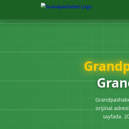
Grandp
Gran
Grandpashabet
orijinal adres
sayfada. 20