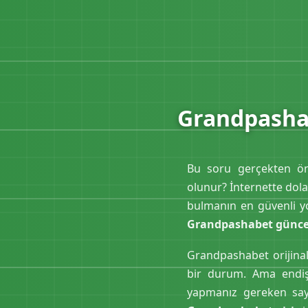
Grandpashab
Bu soru gerçekten ön
olunur? İnternette dolaş
bulmanın en güvenli yo
Grandpashabet güncel
Grandpashabet orijinal
bir durum. Ama endi
yapmanız gereken say