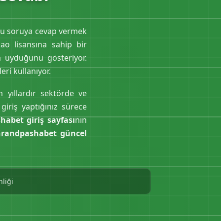
bu soruya cevap vermek
o lisansına sahip bir
ra uyduğunu gösteriyor.
eri kullanıyor.
 yıllardır sektörde ve
iriş yaptığınız sürece
abet giriş sayfası
nın
randpashabet güncel
nliği