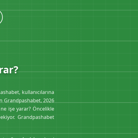
rar?
ashabet, kullanıcılarına
olan Grandpashabet, 2026
ne işe yarar? Öncelikle
çekiyor. Grandpashabet