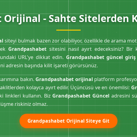
Orijinal - Sahte Sitelerden 
al
siteyi bulmak bazen zor olabiliyor, özellikle de arama moto
rçek
Grandpashabet
sitesini nasıl ayırt edeceksiniz? Bir
undaki URL'ye dikkat edin.
Grandpashabet güncel giriş
yani adresin başında kilit işareti görürsünüz.
asarımına bakın.
Grandpashabet orijinal
platform profesyon
klitlerden kolayca ayırt edilir. Üçüncüsü ve en önemlisi:
Gr
 linkleri kullanın. Biz
Grandpashabet Güncel
adresini sü
düşme riskiniz olmaz.
Grandpashabet Orijinal Siteye Git