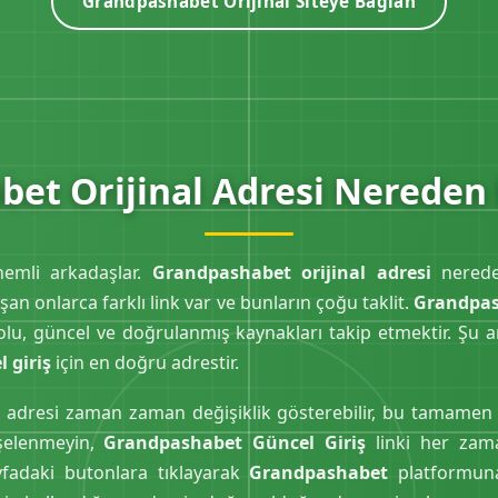
Grandpashabet Orijinal Siteye Bağlan
et Orijinal Adresi Nereden 
emli arkadaşlar.
Grandpashabet orijinal adresi
nerede
an onlarca farklı link var ve bunların çoğu taklit.
Grandpas
lu, güncel ve doğrulanmış kaynakları takip etmektir. Şu 
 giriş
için en doğru adrestir.
 adresi zaman zaman değişiklik gösterebilir, bu tamamen eri
şelenmeyin,
Grandpashabet Güncel Giriş
linki her zam
fadaki butonlara tıklayarak
Grandpashabet
platformuna