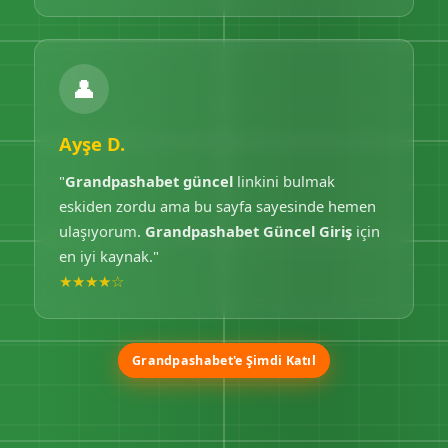
👤
Ayşe D.
"
Grandpashabet güncel
linkini bulmak
eskiden zordu ama bu sayfa sayesinde hemen
ulaşıyorum.
Grandpashabet Güncel Giriş
için
en iyi kaynak."
★★★★☆
Grandpashabet'e Şimdi Katıl