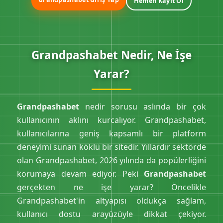
Hemen Kayıt Ol
Grandpashabet Nedir, Ne İşe
Yarar?
Grandpashabet
nedir sorusu aslında bir çok
kullanıcının aklını kurcalıyor. Grandpashabet,
kullanıcılarına geniş kapsamlı bir platform
deneyimi sunan köklü bir sitedir. Yıllardır sektörde
olan Grandpashabet, 2026 yılında da popülerliğini
korumaya devam ediyor. Peki
Grandpashabet
gerçekten ne işe yarar? Öncelikle
Grandpashabet'in altyapısı oldukça sağlam,
kullanıcı dostu arayüzüyle dikkat çekiyor.