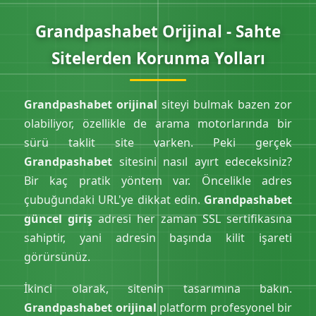
Grandpashabet Orijinal - Sahte
Sitelerden Korunma Yolları
Grandpashabet orijinal
siteyi bulmak bazen zor
olabiliyor, özellikle de arama motorlarında bir
sürü taklit site varken. Peki gerçek
Grandpashabet
sitesini nasıl ayırt edeceksiniz?
Bir kaç pratik yöntem var. Öncelikle adres
çubuğundaki URL'ye dikkat edin.
Grandpashabet
güncel giriş
adresi her zaman SSL sertifikasına
sahiptir, yani adresin başında kilit işareti
görürsünüz.
İkinci olarak, sitenin tasarımına bakın.
Grandpashabet orijinal
platform profesyonel bir