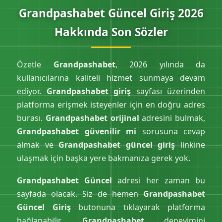
Grandpashabet Güncel Giriş 2026
Hakkında Son Sözler
Özetle
Grandpashabet
, 2026 yılında da
kullanıcılarına kaliteli hizmet sunmaya devam
ediyor.
Grandpashabet giriş
sayfası üzerinden
platforma erişmek isteyenler için en doğru adres
burası.
Grandpashabet orijinal
adresini bulmak,
Grandpashabet güvenilir mi
sorusuna cevap
almak ve
Grandpashabet güncel giriş
linkine
ulaşmak için başka yere bakmanıza gerek yok.
Grandpashabet Güncel
adresi her zaman bu
sayfada olacak. Siz de hemen
Grandpashabet
Güncel Giriş
butonuna tıklayarak platforma
bağlanabilir,
Grandpashabet
deneyimini