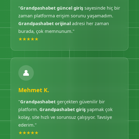
"
Grandpashabet güncel giriş
sayesinde hiç bir
zaman platforma erişim sorunu yaşamadım.
Grandpashabet orijinal
adresi her zaman
burada, çok memnunum."
★★★★★
👤
Mehmet K.
"
Grandpashabet
gerçekten güvenilir bir
platform.
Grandpashabet giriş
yapmak çok
kolay, site hızlı ve sorunsuz çalışıyor. Tavsiye
ederim."
★★★★★