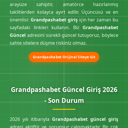
arayüze sahiptir, amatörce hazırlanmış
taklitlerden kolayca ayırt edilir. Üçüncüsü ve en
önemlisi:
Grandpashabet giriş
için her zaman bu
sayfadaki linkleri kullanın. Biz
Grandpashabet
Güncel
adresini sürekli güncel tutuyoruz, böylece
sahte sitelere düşme riskiniz olmaz.
Grandpashabet Orijinal Siteye Git
Grandpashabet Güncel Giriş 2026
- Son Durum
2026 yılı itibarıyla
Grandpashabet güncel giriş
adresi aktiftir ve sorunsuz çalışmaktadır. Bir çok