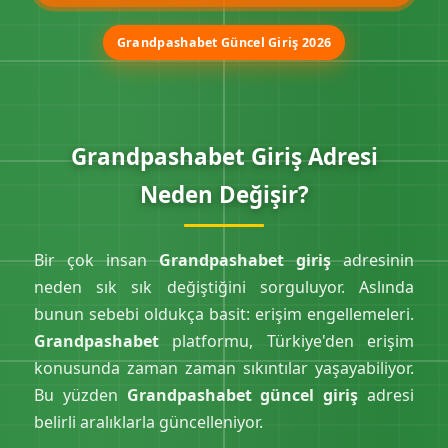
Grandpashabet Güncel Giriş 2026
Grandpashabet Giriş Adresi
Neden Değişir?
Bir çok insan
Grandpashabet giriş
adresinin
neden sık sık değiştiğini sorguluyor. Aslında
bunun sebebi oldukça basit: erişim engellemeleri.
Grandpashabet
platformu, Türkiye'den erişim
konusunda zaman zaman sıkıntılar yaşayabiliyor.
Bu yüzden
Grandpashabet güncel giriş
adresi
belirli aralıklarla güncelleniyor.