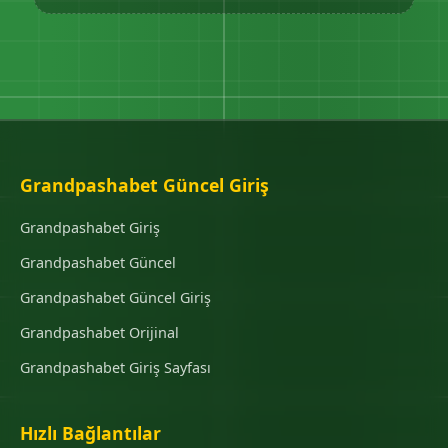
Grandpashabet Güncel Giriş
Grandpashabet Giriş
Grandpashabet Güncel
Grandpashabet Güncel Giriş
Grandpashabet Orijinal
Grandpashabet Giriş Sayfası
Hızlı Bağlantılar