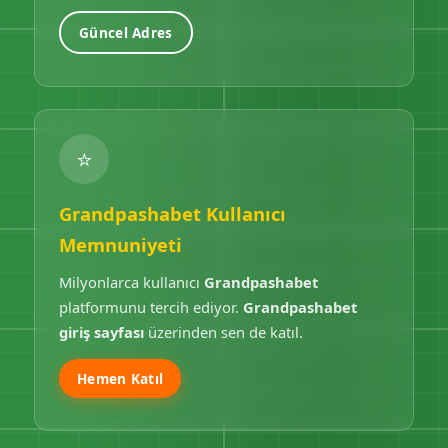
Güncel Adres
⭐
Grandpashabet Kullanıcı
Memnuniyeti
Milyonlarca kullanıcı
Grandpashabet
platformunu tercih ediyor.
Grandpashabet
giriş sayfası
üzerinden sen de katıl.
Hemen Katıl