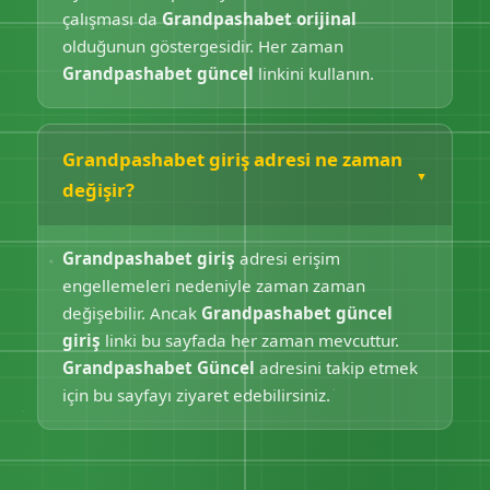
çalışması da
Grandpashabet orijinal
olduğunun göstergesidir. Her zaman
Grandpashabet güncel
linkini kullanın.
Grandpashabet giriş adresi ne zaman
değişir?
Grandpashabet giriş
adresi erişim
engellemeleri nedeniyle zaman zaman
değişebilir. Ancak
Grandpashabet güncel
giriş
linki bu sayfada her zaman mevcuttur.
Grandpashabet Güncel
adresini takip etmek
için bu sayfayı ziyaret edebilirsiniz.