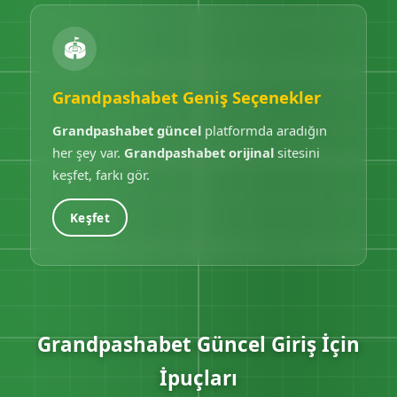
🏟️
Grandpashabet Geniş Seçenekler
Grandpashabet güncel
platformda aradığın
her şey var.
Grandpashabet orijinal
sitesini
keşfet, farkı gör.
Keşfet
Grandpashabet Güncel Giriş İçin
İpuçları