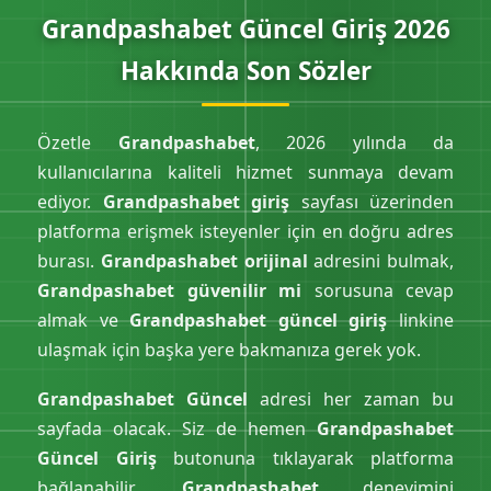
Grandpashabet Güncel Giriş 2026
Hakkında Son Sözler
Özetle
Grandpashabet
, 2026 yılında da
kullanıcılarına kaliteli hizmet sunmaya devam
ediyor.
Grandpashabet giriş
sayfası üzerinden
platforma erişmek isteyenler için en doğru adres
burası.
Grandpashabet orijinal
adresini bulmak,
Grandpashabet güvenilir mi
sorusuna cevap
almak ve
Grandpashabet güncel giriş
linkine
ulaşmak için başka yere bakmanıza gerek yok.
Grandpashabet Güncel
adresi her zaman bu
sayfada olacak. Siz de hemen
Grandpashabet
Güncel Giriş
butonuna tıklayarak platforma
bağlanabilir,
Grandpashabet
deneyimini