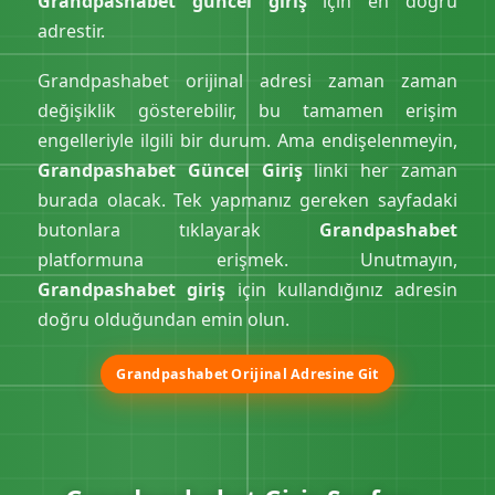
Grandpashabet güncel giriş
için en doğru
adrestir.
Grandpashabet orijinal adresi zaman zaman
değişiklik gösterebilir, bu tamamen erişim
engelleriyle ilgili bir durum. Ama endişelenmeyin,
Grandpashabet Güncel Giriş
linki her zaman
burada olacak. Tek yapmanız gereken sayfadaki
butonlara tıklayarak
Grandpashabet
platformuna erişmek. Unutmayın,
Grandpashabet giriş
için kullandığınız adresin
doğru olduğundan emin olun.
Grandpashabet Orijinal Adresine Git