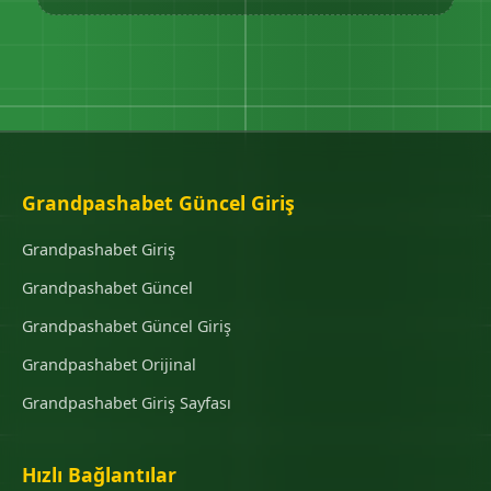
Grandpashabet Güncel Giriş
Grandpashabet Giriş
Grandpashabet Güncel
Grandpashabet Güncel Giriş
Grandpashabet Orijinal
Grandpashabet Giriş Sayfası
Hızlı Bağlantılar