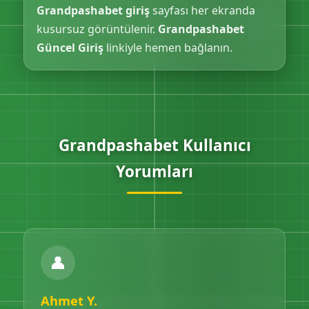
Grandpashabet giriş
sayfası her ekranda
kusursuz görüntülenir.
Grandpashabet
Güncel Giriş
linkiyle hemen bağlanın.
Grandpashabet Kullanıcı
Yorumları
👤
Ahmet Y.