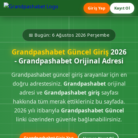
Giriş Yap
Kayıt Ol
📅 Bugün: 6 Ağustos 2026 Perşembe
Grandpashabet Güncel Giriş
2026
- Grandpashabet Orijinal Adresi
Grandpashabet güncel giriş arayanlar için en
doğru adrestesiniz.
Grandpashabet
orijinal
adresi ve
Grandpashabet giriş
sayfası
hakkında tüm merak ettikleriniz bu sayfada.
2026 yılı itibarıyla
Grandpashabet Güncel
linki üzerinden güvenle bağlanabilirsiniz.
Grandpashabet Giriş Yap