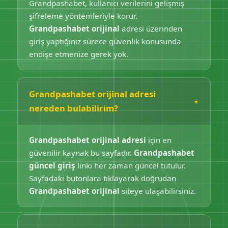
Grandpashabet, kullanıcı verilerini gelişmiş
şifreleme yöntemleriyle korur.
Grandpashabet orijinal
adresi üzerinden
giriş yaptığınız sürece güvenlik konusunda
endişe etmenize gerek yok.
Grandpashabet orijinal adresi
nereden bulabilirim?
Grandpashabet orijinal adresi
için en
güvenilir kaynak bu sayfadır.
Grandpashabet
güncel giriş
linki her zaman güncel tutulur.
Sayfadaki butonlara tıklayarak doğrudan
Grandpashabet orijinal
siteye ulaşabilirsiniz.