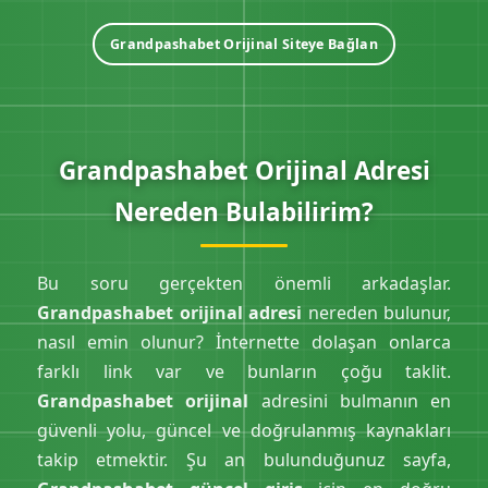
Grandpashabet Orijinal Siteye Bağlan
Grandpashabet Orijinal Adresi
Nereden Bulabilirim?
Bu soru gerçekten önemli arkadaşlar.
Grandpashabet orijinal adresi
nereden bulunur,
nasıl emin olunur? İnternette dolaşan onlarca
farklı link var ve bunların çoğu taklit.
Grandpashabet orijinal
adresini bulmanın en
güvenli yolu, güncel ve doğrulanmış kaynakları
takip etmektir. Şu an bulunduğunuz sayfa,