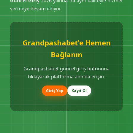
Güncel Giriş
2026 yılında da aynı kaliteyle hizmet
vermeye devam ediyor.
Grandpashabet'e Hemen
Bağlanın
Grandpashabet güncel giriş butonuna
tıklayarak platforma anında erişin.
Giriş Yap
Kayıt Ol