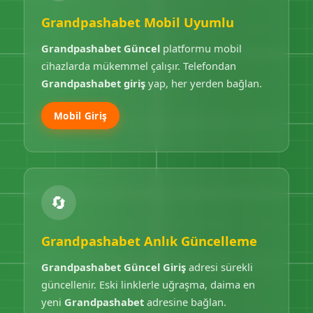
Grandpashabet Mobil Uyumlu
Grandpashabet Güncel
platformu mobil
cihazlarda mükemmel çalışır. Telefondan
Grandpashabet giriş
yap, her yerden bağlan.
Mobil Giriş
🔄
Grandpashabet Anlık Güncelleme
Grandpashabet Güncel Giriş
adresi sürekli
güncellenir. Eski linklerle uğraşma, daima en
yeni
Grandpashabet
adresine bağlan.