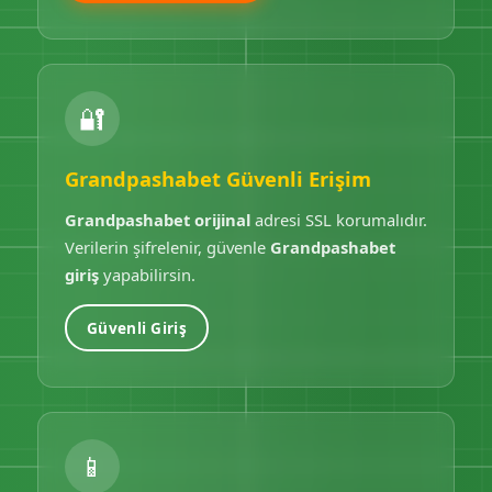
🔐
Grandpashabet Güvenli Erişim
Grandpashabet orijinal
adresi SSL korumalıdır.
Verilerin şifrelenir, güvenle
Grandpashabet
giriş
yapabilirsin.
Güvenli Giriş
📱