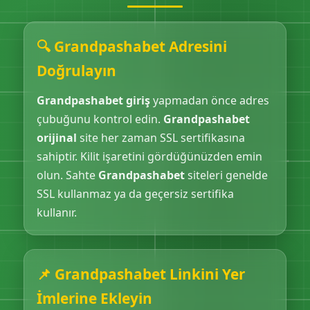
🔍 Grandpashabet Adresini
Doğrulayın
Grandpashabet giriş
yapmadan önce adres
çubuğunu kontrol edin.
Grandpashabet
orijinal
site her zaman SSL sertifikasına
sahiptir. Kilit işaretini gördüğünüzden emin
olun. Sahte
Grandpashabet
siteleri genelde
SSL kullanmaz ya da geçersiz sertifika
kullanır.
📌 Grandpashabet Linkini Yer
İmlerine Ekleyin