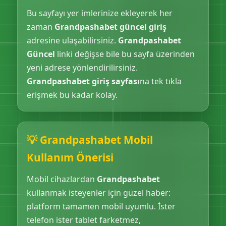
Bu sayfayı yer imlerinize ekleyerek her
zaman
Grandpashabet güncel giriş
adresine ulaşabilirsiniz.
Grandpashabet
Güncel
linki değişse bile bu sayfa üzerinden
yeni adrese yönlendirilirsiniz.
Grandpashabet giriş sayfası
na tek tıkla
erişmek bu kadar kolay.
💡 Grandpashabet Mobil
Kullanım Önerisi
Mobil cihazlardan
Grandpashabet
kullanmak isteyenler için güzel haber:
platform tamamen mobil uyumlu. İster
telefon ister tablet farketmez,