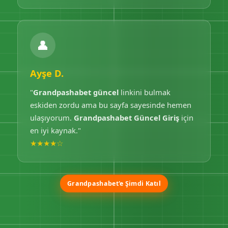
👤
Ayşe D.
"
Grandpashabet güncel
linkini bulmak
eskiden zordu ama bu sayfa sayesinde hemen
ulaşıyorum.
Grandpashabet Güncel Giriş
için
en iyi kaynak."
★★★★☆
Grandpashabet'e Şimdi Katıl