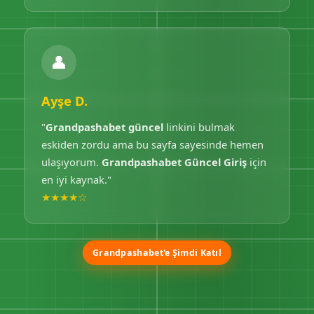
👤
Ayşe D.
"
Grandpashabet güncel
linkini bulmak
eskiden zordu ama bu sayfa sayesinde hemen
ulaşıyorum.
Grandpashabet Güncel Giriş
için
en iyi kaynak."
★★★★☆
Grandpashabet'e Şimdi Katıl