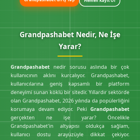
Hemen Kayıt Ol
Grandpashabet Nedir, Ne İşe
Yarar?
Grandpashabet
nedir sorusu aslında bir çok
kullanıcının aklını kurcalıyor. Grandpashabet,
kullanıcılarına geniş kapsamlı bir platform
deneyimi sunan köklü bir sitedir. Yıllardır sektörde
olan Grandpashabet, 2026 yılında da popülerliğini
korumaya devam ediyor. Peki
Grandpashabet
gerçekten ne işe yarar? Öncelikle
Grandpashabet'in altyapısı oldukça sağlam,
kullanıcı dostu arayüzüyle dikkat çekiyor.