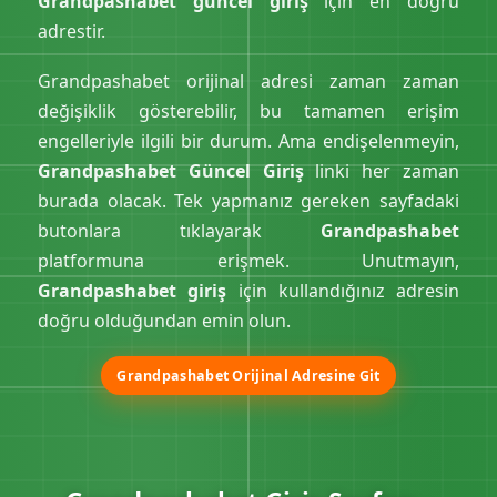
Grandpashabet güncel giriş
için en doğru
adrestir.
Grandpashabet orijinal adresi zaman zaman
değişiklik gösterebilir, bu tamamen erişim
engelleriyle ilgili bir durum. Ama endişelenmeyin,
Grandpashabet Güncel Giriş
linki her zaman
burada olacak. Tek yapmanız gereken sayfadaki
butonlara tıklayarak
Grandpashabet
platformuna erişmek. Unutmayın,
Grandpashabet giriş
için kullandığınız adresin
doğru olduğundan emin olun.
Grandpashabet Orijinal Adresine Git