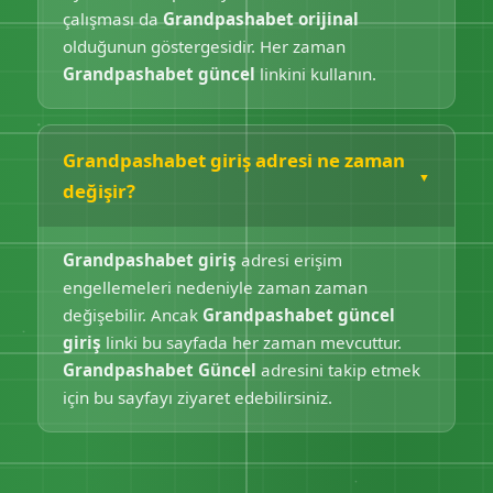
çalışması da
Grandpashabet orijinal
olduğunun göstergesidir. Her zaman
Grandpashabet güncel
linkini kullanın.
Grandpashabet giriş adresi ne zaman
değişir?
Grandpashabet giriş
adresi erişim
engellemeleri nedeniyle zaman zaman
değişebilir. Ancak
Grandpashabet güncel
giriş
linki bu sayfada her zaman mevcuttur.
Grandpashabet Güncel
adresini takip etmek
için bu sayfayı ziyaret edebilirsiniz.