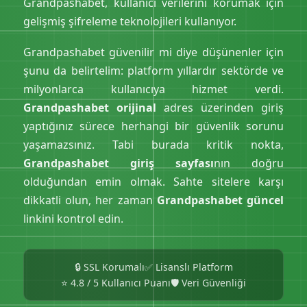
Grandpashabet, kullanıcı verilerini korumak için
gelişmiş şifreleme teknolojileri kullanıyor.
Grandpashabet güvenilir mi diye düşünenler için
şunu da belirtelim: platform yıllardır sektörde ve
milyonlarca kullanıcıya hizmet verdi.
Grandpashabet orijinal
adres üzerinden giriş
yaptığınız sürece herhangi bir güvenlik sorunu
yaşamazsınız. Tabi burada kritik nokta,
Grandpashabet giriş sayfası
nın doğru
olduğundan emin olmak. Sahte sitelere karşı
dikkatli olun, her zaman
Grandpashabet güncel
linkini kontrol edin.
🔒 SSL Korumalı
✅ Lisanslı Platform
⭐ 4.8 / 5 Kullanıcı Puanı
🛡️ Veri Güvenliği