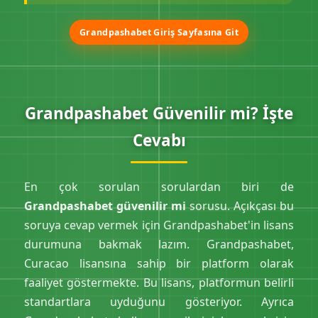
Grandpashabet Giriş Sayfasına Git
Grandpashabet Güvenilir mi? İşte
Cevabı
En çok sorulan sorulardan biri de
Grandpashabet güvenilir mi
sorusu. Açıkçası bu
soruya cevap vermek için Grandpashabet'in lisans
durumuna bakmak lazım. Grandpashabet,
Curacao lisansına sahip bir platform olarak
faaliyet göstermekte. Bu lisans, platformun belirli
standartlara uyduğunu gösteriyor. Ayrıca