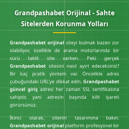
Grandpashabet Orijinal - Sahte
Sitelerden Korunma Yolları
Grandpashabet orijinal
siteyi bulmak bazen zor
olabiliyor, özellikle de arama motorlarında bir
sürü taklit site varken. Peki gerçek
Grandpashabet
sitesini nasıl ayırt edeceksiniz?
Bir kaç pratik yöntem var. Öncelikle adres
çubuğundaki URL'ye dikkat edin.
Grandpashabet
güncel giriş
adresi her zaman SSL sertifikasına
sahiptir, yani adresin başında kilit işareti
görürsünüz.
İkinci olarak, sitenin tasarımına bakın.
Grandpashabet orijinal
platform profesyonel bir