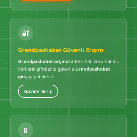
🔐
Grandpashabet Güvenli Erişim
Grandpashabet orijinal
adresi SSL korumalıdır.
Verilerin şifrelenir, güvenle
Grandpashabet
giriş
yapabilirsin.
Güvenli Giriş
📱