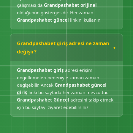
çalışması da
Grandpashabet orijinal
olduğunun göstergesidir. Her zaman
Grandpashabet güncel
linkini kullanın.
Grandpashabet giriş adresi ne zaman
değişir?
Grandpashabet giriş
adresi erişim
engellemeleri nedeniyle zaman zaman
değişebilir. Ancak
Grandpashabet güncel
giriş
linki bu sayfada her zaman mevcuttur.
Grandpashabet Güncel
adresini takip etmek
için bu sayfayı ziyaret edebilirsiniz.