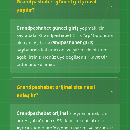
Grandpashabet güncel giriş nasıl
yapılır?
Grandpashabet güncel giriş
yapmak için
sayfadaki "Grandpashabet Giriş Yap" butonuna
tıklayın. Açılan
Grandpashabet giriş
sayfası
nda kullanıcı adı ve şifrenizle oturum
açabilirsiniz. Henüz üye değilseniz "Kayıt Ol"
butonunu kullanın.
Grandpashabet orijinal site nasıl
anlaşılır?
Grandpashabet orijinal
siteyi anlamak için
adres çubuğundaki SSL kilidini kontrol edin.
Ayrıca sitenin profesyonel tasarımı ve sorunsuz