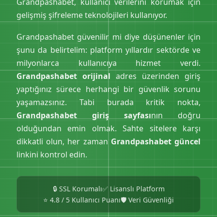
Grandpashabet, kullanıcı verilerini korumak için
gelişmiş şifreleme teknolojileri kullanıyor.
Grandpashabet güvenilir mi diye düşünenler için
şunu da belirtelim: platform yıllardır sektörde ve
milyonlarca kullanıcıya hizmet verdi.
Grandpashabet orijinal
adres üzerinden giriş
yaptığınız sürece herhangi bir güvenlik sorunu
yaşamazsınız. Tabi burada kritik nokta,
Grandpashabet giriş sayfası
nın doğru
olduğundan emin olmak. Sahte sitelere karşı
dikkatli olun, her zaman
Grandpashabet güncel
linkini kontrol edin.
🔒 SSL Korumalı
✅ Lisanslı Platform
⭐ 4.8 / 5 Kullanıcı Puanı
🛡️ Veri Güvenliği