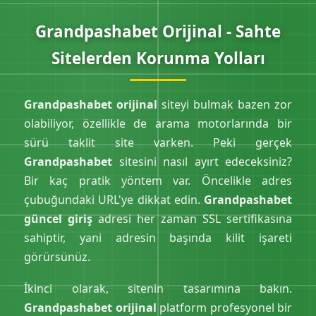
Grandpashabet Orijinal - Sahte
Sitelerden Korunma Yolları
Grandpashabet orijinal
siteyi bulmak bazen zor
olabiliyor, özellikle de arama motorlarında bir
sürü taklit site varken. Peki gerçek
Grandpashabet
sitesini nasıl ayırt edeceksiniz?
Bir kaç pratik yöntem var. Öncelikle adres
çubuğundaki URL'ye dikkat edin.
Grandpashabet
güncel giriş
adresi her zaman SSL sertifikasına
sahiptir, yani adresin başında kilit işareti
görürsünüz.
İkinci olarak, sitenin tasarımına bakın.
Grandpashabet orijinal
platform profesyonel bir