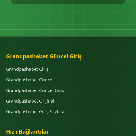
Grandpashabet Güncel Giriş
Grandpashabet Giriş
Grandpashabet Güncel
Grandpashabet Güncel Giriş
Grandpashabet Orijinal
Grandpashabet Giriş Sayfası
Hızlı Bağlantılar