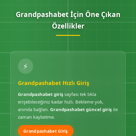
Grandpashabet İçin Öne Çıkan
Özellikler
⚡
Grandpashabet Hızlı Giriş
Grandpashabet giriş
sayfası tek tıkla
erişebileceğiniz kadar hızlı. Bekleme yok,
anında bağlan.
Grandpashabet güncel giriş
ile
zaman kaybetme.
Grandpashabet Giriş