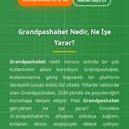
Hemen Kayıt Ol
Grandpashabet Nedir, Ne İşe
Yarar?
Grandpashabet
nedir sorusu aslında bir çok
kullanıcının aklını kurcalıyor. Grandpashabet,
kullanıcılarına geniş kapsamlı bir platform
deneyimi sunan köklü bir sitedir. Yıllardır sektörde
olan Grandpashabet, 2026 yılında da popülerliğini
korumaya devam ediyor. Peki
Grandpashabet
gerçekten ne işe yarar? Öncelikle
Grandpashabet'in altyapısı oldukça sağlam,
kullanıcı dostu arayüzüyle dikkat çekiyor.