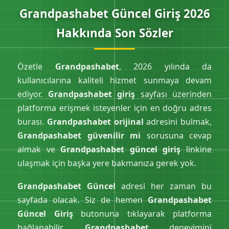
Grandpashabet Güncel Giriş 2026
Hakkında Son Sözler
Özetle
Grandpashabet
, 2026 yılında da
kullanıcılarına kaliteli hizmet sunmaya devam
ediyor.
Grandpashabet giriş
sayfası üzerinden
platforma erişmek isteyenler için en doğru adres
burası.
Grandpashabet orijinal
adresini bulmak,
Grandpashabet güvenilir mi
sorusuna cevap
almak ve
Grandpashabet güncel giriş
linkine
ulaşmak için başka yere bakmanıza gerek yok.
Grandpashabet Güncel
adresi her zaman bu
sayfada olacak. Siz de hemen
Grandpashabet
Güncel Giriş
butonuna tıklayarak platforma
bağlanabilir,
Grandpashabet
deneyimini