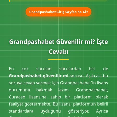
Grandpashabet Giriş Sayfasına Git
Grandpashabet Güvenilir mi? İşte
Cevabı
En çok sorulan sorulardan biri de
Grandpashabet güvenilir mi
sorusu. Açıkçası bu
soruya cevap vermek için Grandpashabet'in lisans
durumuna bakmak lazım. Grandpashabet,
Curacao lisansına sahip bir platform olarak
faaliyet göstermekte. Bu lisans, platformun belirli
standartlara uyduğunu gösteriyor. Ayrıca