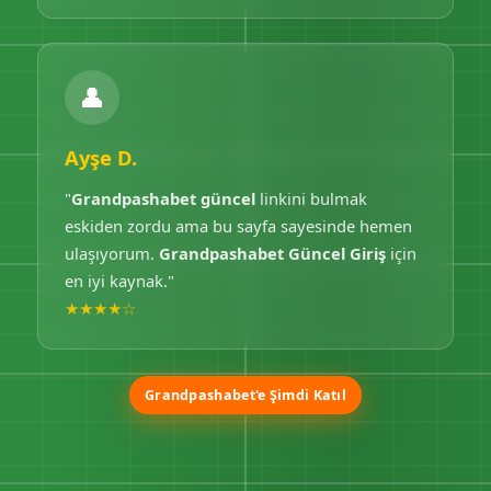
👤
Ayşe D.
"
Grandpashabet güncel
linkini bulmak
eskiden zordu ama bu sayfa sayesinde hemen
ulaşıyorum.
Grandpashabet Güncel Giriş
için
en iyi kaynak."
★★★★☆
Grandpashabet'e Şimdi Katıl