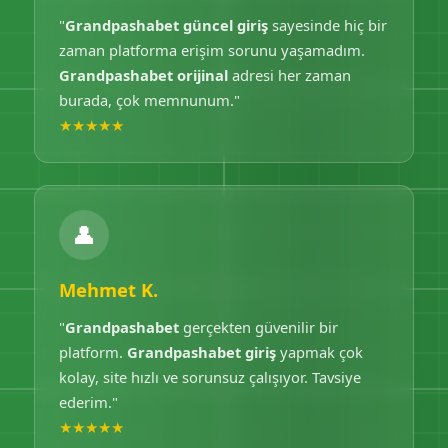
"
Grandpashabet güncel giriş
sayesinde hiç bir
zaman platforma erişim sorunu yaşamadım.
Grandpashabet orijinal
adresi her zaman
burada, çok memnunum."
★★★★★
👤
Mehmet K.
"
Grandpashabet
gerçekten güvenilir bir
platform.
Grandpashabet giriş
yapmak çok
kolay, site hızlı ve sorunsuz çalışıyor. Tavsiye
ederim."
★★★★★