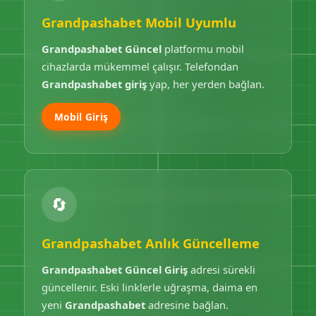
Grandpashabet Mobil Uyumlu
Grandpashabet Güncel
platformu mobil
cihazlarda mükemmel çalışır. Telefondan
Grandpashabet giriş
yap, her yerden bağlan.
Mobil Giriş
🔄
Grandpashabet Anlık Güncelleme
Grandpashabet Güncel Giriş
adresi sürekli
güncellenir. Eski linklerle uğraşma, daima en
yeni
Grandpashabet
adresine bağlan.