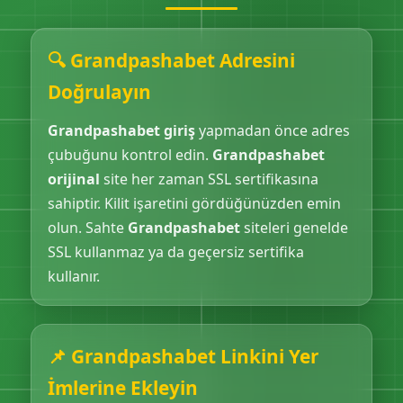
🔍 Grandpashabet Adresini
Doğrulayın
Grandpashabet giriş
yapmadan önce adres
çubuğunu kontrol edin.
Grandpashabet
orijinal
site her zaman SSL sertifikasına
sahiptir. Kilit işaretini gördüğünüzden emin
olun. Sahte
Grandpashabet
siteleri genelde
SSL kullanmaz ya da geçersiz sertifika
kullanır.
📌 Grandpashabet Linkini Yer
İmlerine Ekleyin