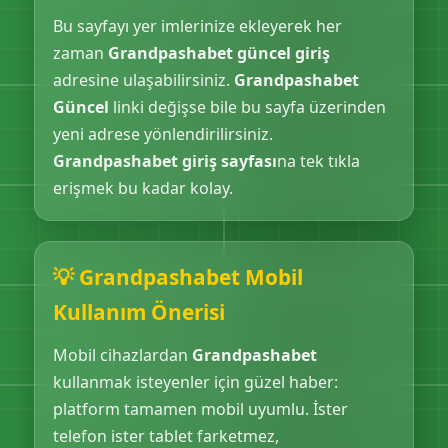
Bu sayfayı yer imlerinize ekleyerek her
zaman
Grandpashabet güncel giriş
adresine ulaşabilirsiniz.
Grandpashabet
Güncel
linki değişse bile bu sayfa üzerinden
yeni adrese yönlendirilirsiniz.
Grandpashabet giriş sayfası
na tek tıkla
erişmek bu kadar kolay.
💡 Grandpashabet Mobil
Kullanım Önerisi
Mobil cihazlardan
Grandpashabet
kullanmak isteyenler için güzel haber:
platform tamamen mobil uyumlu. İster
telefon ister tablet farketmez,