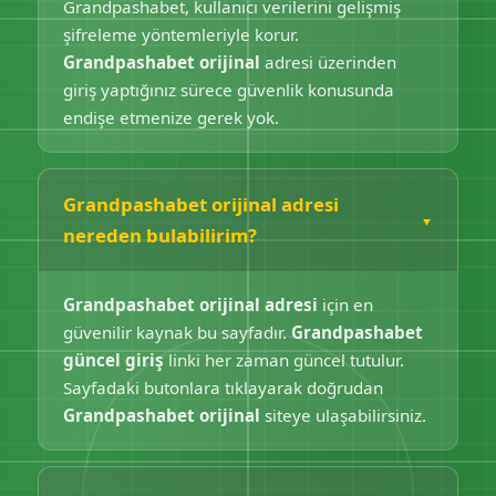
Grandpashabet, kullanıcı verilerini gelişmiş
şifreleme yöntemleriyle korur.
Grandpashabet orijinal
adresi üzerinden
giriş yaptığınız sürece güvenlik konusunda
endişe etmenize gerek yok.
Grandpashabet orijinal adresi
nereden bulabilirim?
Grandpashabet orijinal adresi
için en
güvenilir kaynak bu sayfadır.
Grandpashabet
güncel giriş
linki her zaman güncel tutulur.
Sayfadaki butonlara tıklayarak doğrudan
Grandpashabet orijinal
siteye ulaşabilirsiniz.