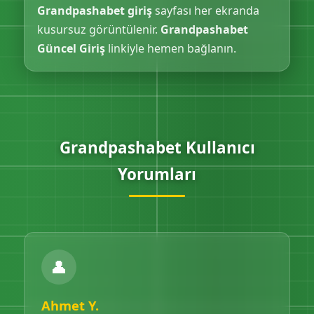
Grandpashabet giriş
sayfası her ekranda
kusursuz görüntülenir.
Grandpashabet
Güncel Giriş
linkiyle hemen bağlanın.
Grandpashabet Kullanıcı
Yorumları
👤
Ahmet Y.