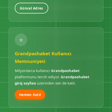
Güncel Adres
⭐
Grandpashabet Kullanıcı
Memnuniyeti
Milyonlarca kullanıcı
Grandpashabet
platformunu tercih ediyor.
Grandpashabet
giriş sayfası
üzerinden sen de katıl.
Hemen Katıl