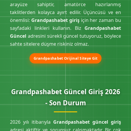
arayüze sahiptir, amatörce hazırlanmış
taklitlerden kolayca ayırt edilir. Üçüncüsü ve en
önemlisi:
Grandpashabet giriş
için her zaman bu
sayfadaki linkleri kullanın. Biz
Grandpashabet
Güncel
adresini sürekli güncel tutuyoruz, böylece
sahte sitelere düşme riskiniz olmaz.
Grandpashabet Orijinal Siteye Git
Grandpashabet Güncel Giriş 2026
- Son Durum
2026 yılı itibarıyla
Grandpashabet güncel giriş
adresi aktiftir ve sorunsuz çalışmaktadır. Bir çok