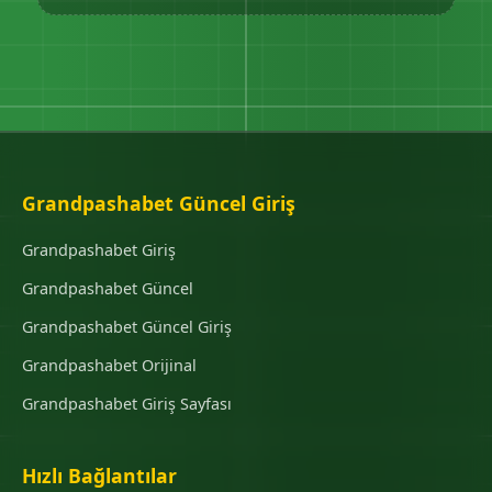
Grandpashabet Güncel Giriş
Grandpashabet Giriş
Grandpashabet Güncel
Grandpashabet Güncel Giriş
Grandpashabet Orijinal
Grandpashabet Giriş Sayfası
Hızlı Bağlantılar