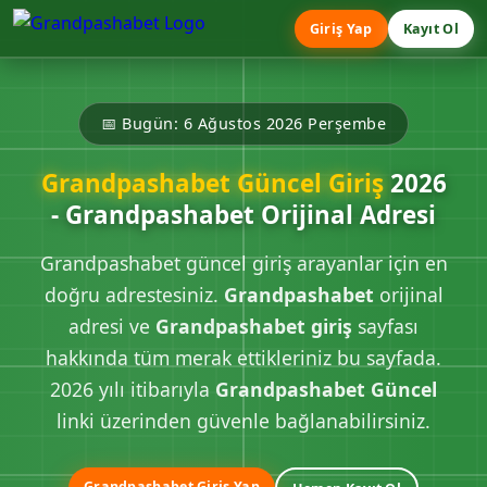
Giriş Yap
Kayıt Ol
📅 Bugün: 6 Ağustos 2026 Perşembe
Grandpashabet Güncel Giriş
2026
- Grandpashabet Orijinal Adresi
Grandpashabet güncel giriş arayanlar için en
doğru adrestesiniz.
Grandpashabet
orijinal
adresi ve
Grandpashabet giriş
sayfası
hakkında tüm merak ettikleriniz bu sayfada.
2026 yılı itibarıyla
Grandpashabet Güncel
linki üzerinden güvenle bağlanabilirsiniz.
Grandpashabet Giriş Yap