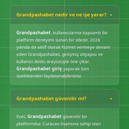
Grandpashabet nedir ve ne işe yarar?
Grandpashabet
, kullanıcılarına kapsamlı bir
platform deneyimi sunan bir sitedir. 2026
yılında da aktif olarak hizmet vermeye devam
eden Grandpashabet, gelişmiş altyapısı ve
kullanıcı dostu arayüzüyle öne çıkar.
Grandpashabet giriş
yaparak tüm
özelliklerden faydalanabilirsiniz.
Grandpashabet güvenilir mi?
Evet,
Grandpashabet
güvenilir bir
platformdur. Curacao lisansına sahip olan