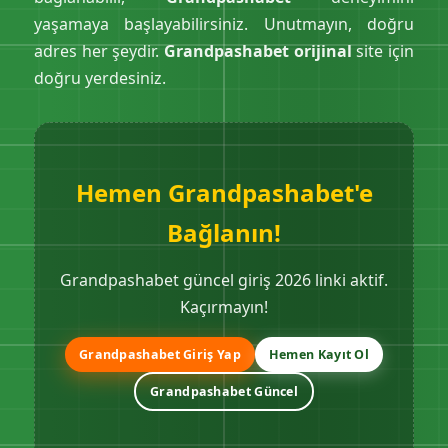
yaşamaya başlayabilirsiniz. Unutmayın, doğru
adres her şeydir.
Grandpashabet orijinal
site için
doğru yerdesiniz.
Hemen Grandpashabet'e
Bağlanın!
Grandpashabet güncel giriş 2026 linki aktif.
Kaçırmayın!
Grandpashabet Giriş Yap
Hemen Kayıt Ol
Grandpashabet Güncel