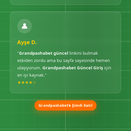
👤
Ayşe D.
"
Grandpashabet güncel
linkini bulmak
eskiden zordu ama bu sayfa sayesinde hemen
ulaşıyorum.
Grandpashabet Güncel Giriş
için
en iyi kaynak."
★★★★☆
Grandpashabet'e Şimdi Katıl