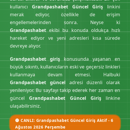
kullanıcı
Grandpashabet Güncel Giriş
linkini
merak ediyor, özellikle de erişim
engellemelerinden sonra. Neyse ki
Grandpashabet
ekibi bu konuda oldukça hızlı
hareket ediyor ve yeni adresleri kısa sürede
devreye alıyor.
Grandpashabet giriş
konusunda yaşanan en
büyük sıkıntı, kullanıcıların eski ve geçersiz linkleri
kullanmaya devam etmesi. Halbuki
Grandpashabet güncel
adresi düzenli olarak
yenileniyor. Bu sayfayı takip ederek her zaman en
güncel
Grandpashabet Güncel Giriş
linkine
ulaşabilirsiniz.
🔴 CANLI: Grandpashabet Güncel Giriş Aktif - 6
Ağustos 2026 Perşembe