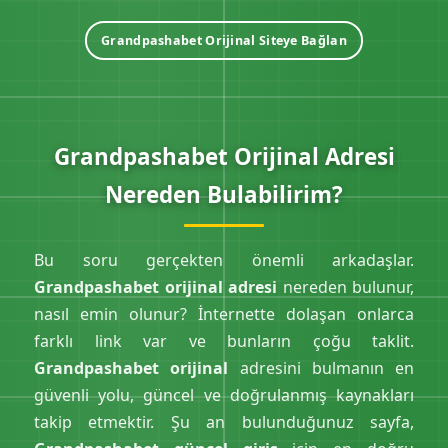
Grandpashabet Orijinal Siteye Bağlan
Grandpashabet Orijinal Adresi
Nereden Bulabilirim?
Bu soru gerçekten önemli arkadaşlar.
Grandpashabet orijinal adresi
nereden bulunur,
nasıl emin olunur? İnternette dolaşan onlarca
farklı link var ve bunların çoğu taklit.
Grandpashabet orijinal
adresini bulmanın en
güvenli yolu, güncel ve doğrulanmış kaynakları
takip etmektir. Şu an bulunduğunuz sayfa,