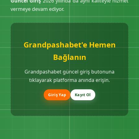
Güncel Giriş
2026 yılında da aynı kaliteyle hizmet
vermeye devam ediyor.
Grandpashabet'e Hemen
Bağlanın
Grandpashabet güncel giriş butonuna
tıklayarak platforma anında erişin.
Giriş Yap
Kayıt Ol