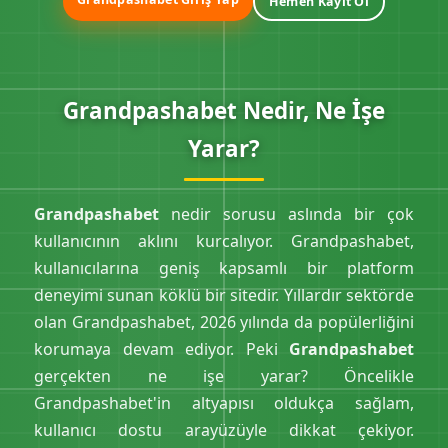
Hemen Kayıt Ol
Grandpashabet Nedir, Ne İşe
Yarar?
Grandpashabet
nedir sorusu aslında bir çok
kullanıcının aklını kurcalıyor. Grandpashabet,
kullanıcılarına geniş kapsamlı bir platform
deneyimi sunan köklü bir sitedir. Yıllardır sektörde
olan Grandpashabet, 2026 yılında da popülerliğini
korumaya devam ediyor. Peki
Grandpashabet
gerçekten ne işe yarar? Öncelikle
Grandpashabet'in altyapısı oldukça sağlam,
kullanıcı dostu arayüzüyle dikkat çekiyor.