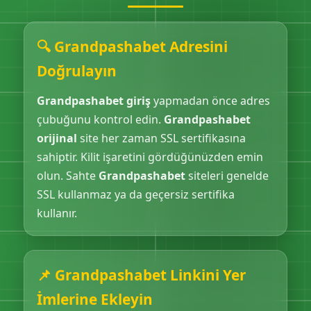
🔍 Grandpashabet Adresini
Doğrulayın
Grandpashabet giriş
yapmadan önce adres
çubuğunu kontrol edin.
Grandpashabet
orijinal
site her zaman SSL sertifikasına
sahiptir. Kilit işaretini gördüğünüzden emin
olun. Sahte
Grandpashabet
siteleri genelde
SSL kullanmaz ya da geçersiz sertifika
kullanır.
📌 Grandpashabet Linkini Yer
İmlerine Ekleyin