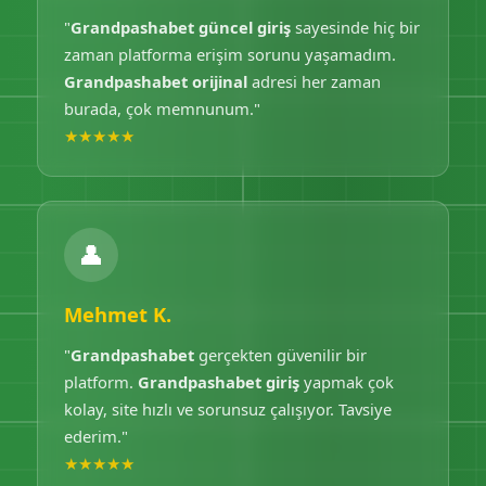
"
Grandpashabet güncel giriş
sayesinde hiç bir
zaman platforma erişim sorunu yaşamadım.
Grandpashabet orijinal
adresi her zaman
burada, çok memnunum."
★★★★★
👤
Mehmet K.
"
Grandpashabet
gerçekten güvenilir bir
platform.
Grandpashabet giriş
yapmak çok
kolay, site hızlı ve sorunsuz çalışıyor. Tavsiye
ederim."
★★★★★