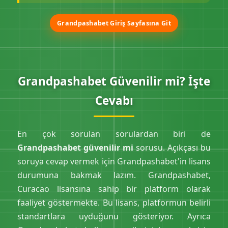
Grandpashabet Giriş Sayfasına Git
Grandpashabet Güvenilir mi? İşte
Cevabı
En çok sorulan sorulardan biri de
Grandpashabet güvenilir mi
sorusu. Açıkçası bu
soruya cevap vermek için Grandpashabet'in lisans
durumuna bakmak lazım. Grandpashabet,
Curacao lisansına sahip bir platform olarak
faaliyet göstermekte. Bu lisans, platformun belirli
standartlara uyduğunu gösteriyor. Ayrıca