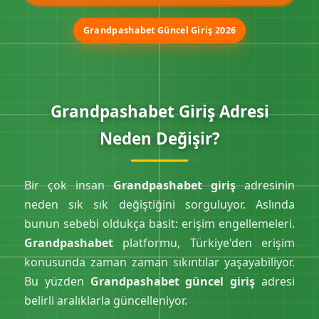
Grandpashabet Güncel Giriş 2026
Grandpashabet Giriş Adresi
Neden Değişir?
Bir çok insan
Grandpashabet giriş
adresinin
neden sık sık değiştiğini sorguluyor. Aslında
bunun sebebi oldukça basit: erişim engellemeleri.
Grandpashabet
platformu, Türkiye'den erişim
konusunda zaman zaman sıkıntılar yaşayabiliyor.
Bu yüzden
Grandpashabet güncel giriş
adresi
belirli aralıklarla güncelleniyor.