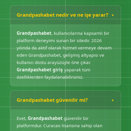
Grandpashabet nedir ve ne işe yarar?
Grandpashabet
, kullanıcılarına kapsamlı bir
platform deneyimi sunan bir sitedir. 2026
yılında da aktif olarak hizmet vermeye devam
eden Grandpashabet, gelişmiş altyapısı ve
kullanıcı dostu arayüzüyle öne çıkar.
Grandpashabet giriş
yaparak tüm
özelliklerden faydalanabilirsiniz.
Grandpashabet güvenilir mi?
Evet,
Grandpashabet
güvenilir bir
platformdur. Curacao lisansına sahip olan