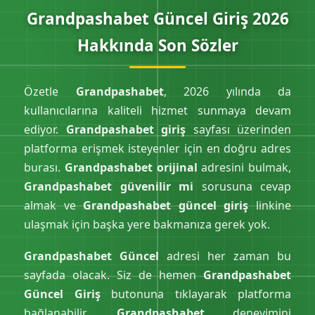
Grandpashabet Güncel Giriş 2026
Hakkında Son Sözler
Özetle
Grandpashabet
, 2026 yılında da
kullanıcılarına kaliteli hizmet sunmaya devam
ediyor.
Grandpashabet giriş
sayfası üzerinden
platforma erişmek isteyenler için en doğru adres
burası.
Grandpashabet orijinal
adresini bulmak,
Grandpashabet güvenilir mi
sorusuna cevap
almak ve
Grandpashabet güncel giriş
linkine
ulaşmak için başka yere bakmanıza gerek yok.
Grandpashabet Güncel
adresi her zaman bu
sayfada olacak. Siz de hemen
Grandpashabet
Güncel Giriş
butonuna tıklayarak platforma
bağlanabilir,
Grandpashabet
deneyimini