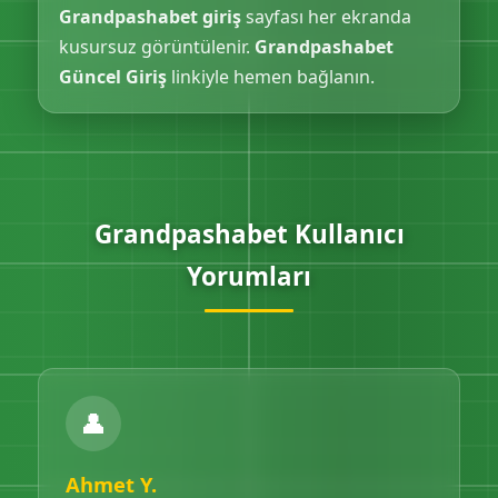
Grandpashabet giriş
sayfası her ekranda
kusursuz görüntülenir.
Grandpashabet
Güncel Giriş
linkiyle hemen bağlanın.
Grandpashabet Kullanıcı
Yorumları
👤
Ahmet Y.