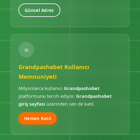
Güncel Adres
⭐
Grandpashabet Kullanıcı
Memnuniyeti
Milyonlarca kullanıcı
Grandpashabet
platformunu tercih ediyor.
Grandpashabet
giriş sayfası
üzerinden sen de katıl.
Hemen Katıl