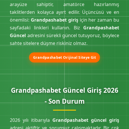
arayüze sahiptir, amatörce hazırlanmış
taklitlerden kolayca ayırt edilir. Üçüncüsü ve en
önemlisi:
Grandpashabet giriş
için her zaman bu
sayfadaki linkleri kullanın. Biz
Grandpashabet
Güncel
adresini sürekli güncel tutuyoruz, böylece
sahte sitelere düşme riskiniz olmaz.
Grandpashabet Orijinal Siteye Git
Grandpashabet Güncel Giriş 2026
- Son Durum
2026 yılı itibarıyla
Grandpashabet güncel giriş
adresi aktiftir ve sorunsuz çalışmaktadır. Bir çok