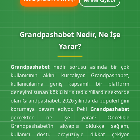
Hemen Kayıt Ol
Grandpashabet Nedir, Ne İşe
Yarar?
Grandpashabet
nedir sorusu aslında bir çok
kullanıcının aklını kurcalıyor. Grandpashabet,
kullanıcılarına geniş kapsamlı bir platform
deneyimi sunan köklü bir sitedir. Yıllardır sektörde
olan Grandpashabet, 2026 yılında da popülerliğini
korumaya devam ediyor. Peki
Grandpashabet
gerçekten ne işe yarar? Öncelikle
Grandpashabet'in altyapısı oldukça sağlam,
kullanıcı dostu arayüzüyle dikkat çekiyor.