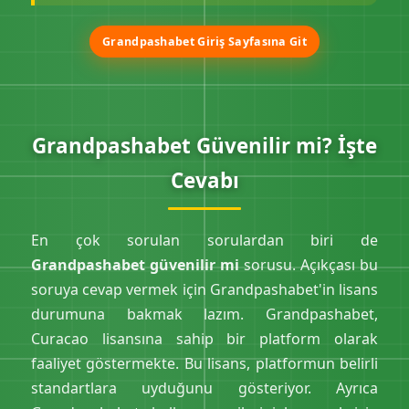
Grandpashabet Giriş Sayfasına Git
Grandpashabet Güvenilir mi? İşte
Cevabı
En çok sorulan sorulardan biri de
Grandpashabet güvenilir mi
sorusu. Açıkçası bu
soruya cevap vermek için Grandpashabet'in lisans
durumuna bakmak lazım. Grandpashabet,
Curacao lisansına sahip bir platform olarak
faaliyet göstermekte. Bu lisans, platformun belirli
standartlara uyduğunu gösteriyor. Ayrıca