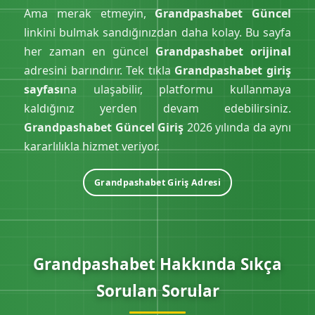
Ama merak etmeyin,
Grandpashabet Güncel
linkini bulmak sandığınızdan daha kolay. Bu sayfa
her zaman en güncel
Grandpashabet orijinal
adresini barındırır. Tek tıkla
Grandpashabet giriş
sayfası
na ulaşabilir, platformu kullanmaya
kaldığınız yerden devam edebilirsiniz.
Grandpashabet Güncel Giriş
2026 yılında da aynı
kararlılıkla hizmet veriyor.
Grandpashabet Giriş Adresi
Grandpashabet Hakkında Sıkça
Sorulan Sorular