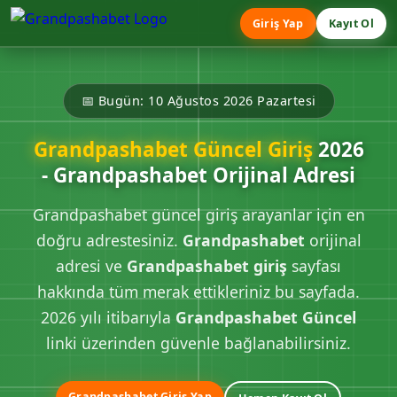
Giriş Yap
Kayıt Ol
📅 Bugün: 10 Ağustos 2026 Pazartesi
Grandpashabet Güncel Giriş
2026
- Grandpashabet Orijinal Adresi
Grandpashabet güncel giriş arayanlar için en
doğru adrestesiniz.
Grandpashabet
orijinal
adresi ve
Grandpashabet giriş
sayfası
hakkında tüm merak ettikleriniz bu sayfada.
2026 yılı itibarıyla
Grandpashabet Güncel
linki üzerinden güvenle bağlanabilirsiniz.
Grandpashabet Giriş Yap