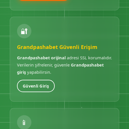
🔐
Grandpashabet Güvenli Erişim
Grandpashabet orijinal
adresi SSL korumalıdır.
Verilerin şifrelenir, güvenle
Grandpashabet
giriş
yapabilirsin.
Güvenli Giriş
📱