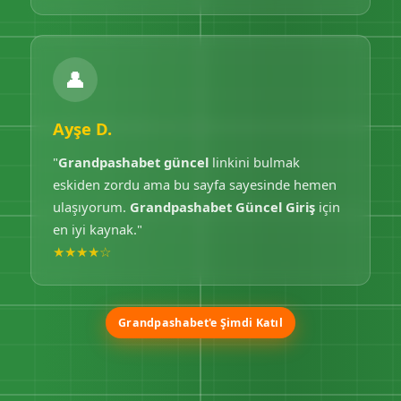
👤
Ayşe D.
"
Grandpashabet güncel
linkini bulmak
eskiden zordu ama bu sayfa sayesinde hemen
ulaşıyorum.
Grandpashabet Güncel Giriş
için
en iyi kaynak."
★★★★☆
Grandpashabet'e Şimdi Katıl