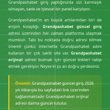
Grandpashabet giriş yaptığınızda sizi karmaşık
olmayan, sade ve işlevsel bir panel karşılıyor.
Grandpashabet'in en büyük artılarından biri de
erişim kolaylığı.
Grandpashabet güncel giriş
adresi üzerinden her zaman platforma ulaşmak
mümkün. Tabi bu noktada doğru adresi bilmek
önemli çünkü internette Grandpashabet adını
kullanan bir çok taklit site var.
Grandpashabet
orijinal
adresi bulmak için güncel linkleri takip
etmek gerekiyor. Neyse ki şu an doğru yerdesiniz.
Önemli:
Grandpashabet güncel giriş 2026
yılı itibarıyla bu sayfadaki link üzerinden
sağlanmaktadır. Grandpashabet orijinal
adresi daima güncel tutulur.