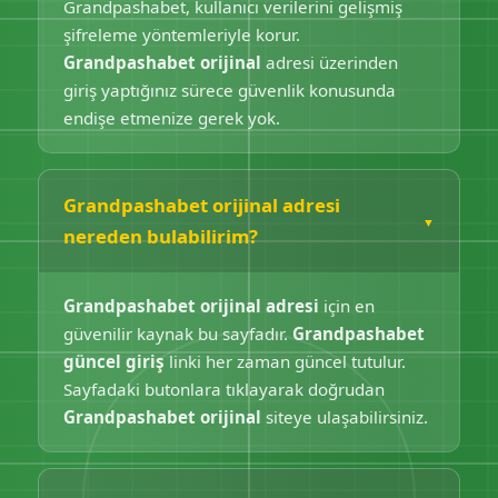
Grandpashabet, kullanıcı verilerini gelişmiş
şifreleme yöntemleriyle korur.
Grandpashabet orijinal
adresi üzerinden
giriş yaptığınız sürece güvenlik konusunda
endişe etmenize gerek yok.
Grandpashabet orijinal adresi
nereden bulabilirim?
Grandpashabet orijinal adresi
için en
güvenilir kaynak bu sayfadır.
Grandpashabet
güncel giriş
linki her zaman güncel tutulur.
Sayfadaki butonlara tıklayarak doğrudan
Grandpashabet orijinal
siteye ulaşabilirsiniz.