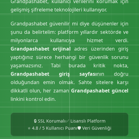
Grandpashabet, kullanıcı verilerini korumak için
gelişmiş şifreleme teknolojileri kullanıyor.
Grandpashabet güvenilir mi diye düşünenler için
şunu da belirtelim: platform yıllardır sektörde ve
milyonlarca kullanıcıya hizmet verdi.
Grandpashabet orijinal
adres üzerinden giriş
yaptığınız sürece herhangi bir güvenlik sorunu
yaşamazsınız. Tabi burada kritik nokta,
Grandpashabet giriş sayfası
nın doğru
olduğundan emin olmak. Sahte sitelere karşı
dikkatli olun, her zaman
Grandpashabet güncel
linkini kontrol edin.
🔒 SSL Korumalı
✅ Lisanslı Platform
⭐ 4.8 / 5 Kullanıcı Puanı
🛡️ Veri Güvenliği