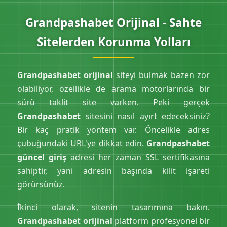
Grandpashabet Orijinal - Sahte
Sitelerden Korunma Yolları
Grandpashabet orijinal
siteyi bulmak bazen zor
olabiliyor, özellikle de arama motorlarında bir
sürü taklit site varken. Peki gerçek
Grandpashabet
sitesini nasıl ayırt edeceksiniz?
Bir kaç pratik yöntem var. Öncelikle adres
çubuğundaki URL'ye dikkat edin.
Grandpashabet
güncel giriş
adresi her zaman SSL sertifikasına
sahiptir, yani adresin başında kilit işareti
görürsünüz.
İkinci olarak, sitenin tasarımına bakın.
Grandpashabet orijinal
platform profesyonel bir