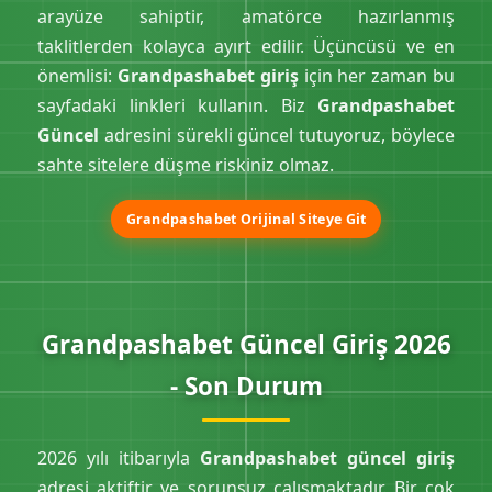
arayüze sahiptir, amatörce hazırlanmış
taklitlerden kolayca ayırt edilir. Üçüncüsü ve en
önemlisi:
Grandpashabet giriş
için her zaman bu
sayfadaki linkleri kullanın. Biz
Grandpashabet
Güncel
adresini sürekli güncel tutuyoruz, böylece
sahte sitelere düşme riskiniz olmaz.
Grandpashabet Orijinal Siteye Git
Grandpashabet Güncel Giriş 2026
- Son Durum
2026 yılı itibarıyla
Grandpashabet güncel giriş
adresi aktiftir ve sorunsuz çalışmaktadır. Bir çok