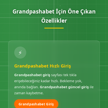
Grandpashabet İçin Öne Çıkan
Özellikler
⚡
Grandpashabet Hızlı Giriş
Grandpashabet giriş
sayfası tek tıkla
erişebileceğiniz kadar hızlı. Bekleme yok,
anında bağlan.
Grandpashabet güncel giriş
ile
zaman kaybetme.
Grandpashabet Giriş