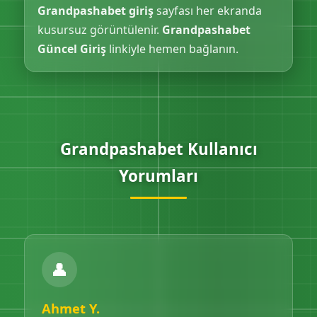
Grandpashabet giriş
sayfası her ekranda
kusursuz görüntülenir.
Grandpashabet
Güncel Giriş
linkiyle hemen bağlanın.
Grandpashabet Kullanıcı
Yorumları
👤
Ahmet Y.