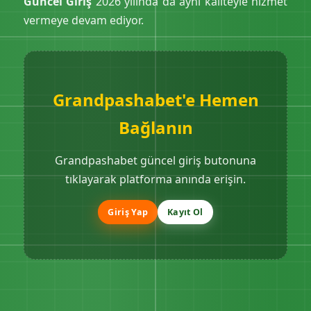
Güncel Giriş
2026 yılında da aynı kaliteyle hizmet
vermeye devam ediyor.
Grandpashabet'e Hemen
Bağlanın
Grandpashabet güncel giriş butonuna
tıklayarak platforma anında erişin.
Giriş Yap
Kayıt Ol