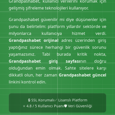
Grandpashabet, kullanıcı verilerini korumak için
gelişmiş şifreleme teknolojileri kullanıyor.
Grandpashabet güvenilir mi diye düşünenler için
şunu da belirtelim: platform yıllardır sektörde ve
milyonlarca kullanıcıya hizmet verdi.
Grandpashabet orijinal
adres üzerinden giriş
yaptığınız sürece herhangi bir güvenlik sorunu
yaşamazsınız. Tabi burada kritik nokta,
Grandpashabet giriş sayfası
nın doğru
olduğundan emin olmak. Sahte sitelere karşı
dikkatli olun, her zaman
Grandpashabet güncel
linkini kontrol edin.
🔒 SSL Korumalı
✅ Lisanslı Platform
⭐ 4.8 / 5 Kullanıcı Puanı
🛡️ Veri Güvenliği