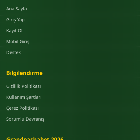
Ana Sayfa
Giriş Yap
Kayıt Ol
Mobil Giriş
Destek
Bilgilendirme
Gizlilik Politikası
Kullanım Şartları
Çerez Politikası
Sorumlu Davranış
Grandpashabet 2026