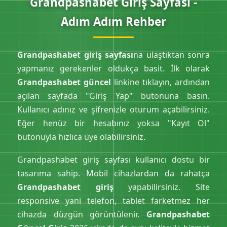
Grandpashabet Giriş Sayfası -
Adım Adım Rehber
Grandpashabet giriş sayfası
na ulaştıktan sonra
yapmanız gerekenler oldukça basit. İlk olarak
Grandpashabet güncel
linkine tıklayın, ardından
açılan sayfada "Giriş Yap" butonuna basın.
Kullanıcı adınız ve şifrenizle oturum açabilirsiniz.
Eğer henüz bir hesabınız yoksa "Kayıt Ol"
butonuyla hızlıca üye olabilirsiniz.
Grandpashabet giriş sayfası kullanıcı dostu bir
tasarıma sahip. Mobil cihazlardan da rahatça
Grandpashabet giriş
yapabilirsiniz. Site
responsive yani telefon, tablet farketmez her
cihazda düzgün görüntülenir.
Grandpashabet