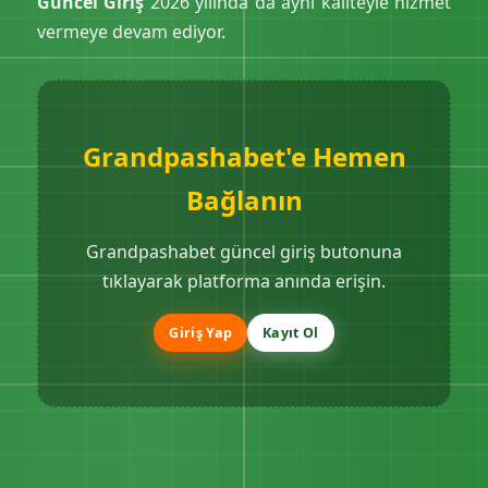
Güncel Giriş
2026 yılında da aynı kaliteyle hizmet
vermeye devam ediyor.
Grandpashabet'e Hemen
Bağlanın
Grandpashabet güncel giriş butonuna
tıklayarak platforma anında erişin.
Giriş Yap
Kayıt Ol