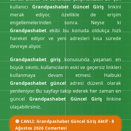
kullanıcı
Grandpashabet Güncel Giriş
linkini
merak ediyor, özellikle de erişim
engellemelerinden sonra. Neyse ki
Grandpashabet
ekibi bu konuda oldukça hızlı
hareket ediyor ve yeni adresleri kısa sürede
devreye alıyor.
Grandpashabet giriş
konusunda yaşanan en
büyük sıkıntı, kullanıcıların eski ve geçersiz linkleri
kullanmaya devam etmesi. Halbuki
Grandpashabet güncel
adresi düzenli olarak
yenileniyor. Bu sayfayı takip ederek her zaman en
güncel
Grandpashabet Güncel Giriş
linkine
ulaşabilirsiniz.
🔴 CANLI: Grandpashabet Güncel Giriş Aktif - 8
Ağustos 2026 Cumartesi