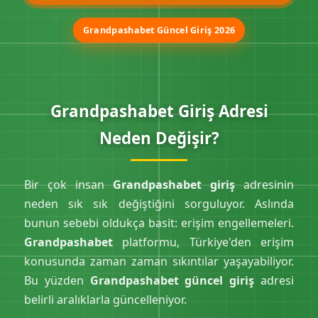
Grandpashabet Güncel Giriş 2026
Grandpashabet Giriş Adresi
Neden Değişir?
Bir çok insan
Grandpashabet giriş
adresinin
neden sık sık değiştiğini sorguluyor. Aslında
bunun sebebi oldukça basit: erişim engellemeleri.
Grandpashabet
platformu, Türkiye'den erişim
konusunda zaman zaman sıkıntılar yaşayabiliyor.
Bu yüzden
Grandpashabet güncel giriş
adresi
belirli aralıklarla güncelleniyor.