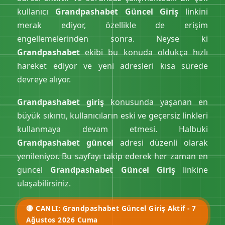
kullanıcı
Grandpashabet Güncel Giriş
linkini
merak ediyor, özellikle de erişim
engellemelerinden sonra. Neyse ki
Grandpashabet
ekibi bu konuda oldukça hızlı
hareket ediyor ve yeni adresleri kısa sürede
devreye alıyor.
Grandpashabet giriş
konusunda yaşanan en
büyük sıkıntı, kullanıcıların eski ve geçersiz linkleri
kullanmaya devam etmesi. Halbuki
Grandpashabet güncel
adresi düzenli olarak
yenileniyor. Bu sayfayı takip ederek her zaman en
güncel
Grandpashabet Güncel Giriş
linkine
ulaşabilirsiniz.
🔴 CANLI: Grandpashabet Güncel Giriş Aktif - 7
Ağustos 2026 Cuma