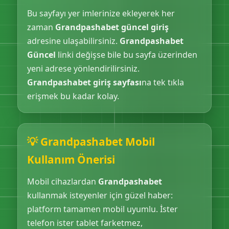
Bu sayfayı yer imlerinize ekleyerek her
zaman
Grandpashabet güncel giriş
adresine ulaşabilirsiniz.
Grandpashabet
Güncel
linki değişse bile bu sayfa üzerinden
yeni adrese yönlendirilirsiniz.
Grandpashabet giriş sayfası
na tek tıkla
erişmek bu kadar kolay.
💡 Grandpashabet Mobil
Kullanım Önerisi
Mobil cihazlardan
Grandpashabet
kullanmak isteyenler için güzel haber:
platform tamamen mobil uyumlu. İster
telefon ister tablet farketmez,