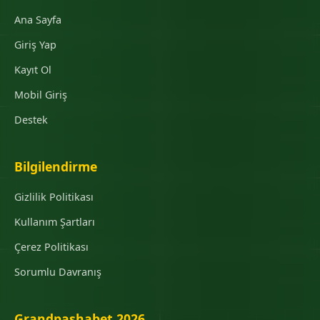
Ana Sayfa
Giriş Yap
Kayıt Ol
Mobil Giriş
Destek
Bilgilendirme
Gizlilik Politikası
Kullanım Şartları
Çerez Politikası
Sorumlu Davranış
Grandpashabet 2026