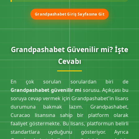
Grandpashabet Giriş Sayfasına Git
Grandpashabet Güvenilir mi? İşte
Cevabı
En çok sorulan sorulardan biri de
Grandpashabet güvenilir mi
sorusu. Açıkçası bu
soruya cevap vermek için Grandpashabet'in lisans
durumuna bakmak lazım. Grandpashabet,
Curacao lisansına sahip bir platform olarak
faaliyet göstermekte. Bu lisans, platformun belirli
standartlara uyduğunu gösteriyor. Ayrıca