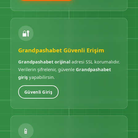
🔐
Grandpashabet Güvenli Erişim
Grandpashabet orijinal
adresi SSL korumalıdır.
Verilerin şifrelenir, güvenle
Grandpashabet
giriş
yapabilirsin.
Güvenli Giriş
📱