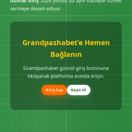
Güncel Giriş
2026 yılında da aynı kaliteyle hizmet
vermeye devam ediyor.
Grandpashabet'e Hemen
Bağlanın
Grandpashabet güncel giriş butonuna
tıklayarak platforma anında erişin.
Giriş Yap
Kayıt Ol