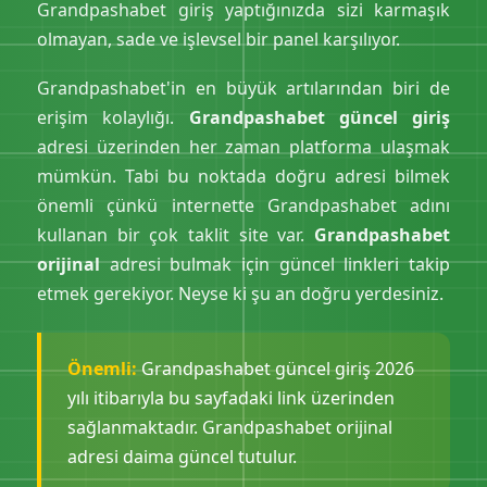
Grandpashabet giriş yaptığınızda sizi karmaşık
olmayan, sade ve işlevsel bir panel karşılıyor.
Grandpashabet'in en büyük artılarından biri de
erişim kolaylığı.
Grandpashabet güncel giriş
adresi üzerinden her zaman platforma ulaşmak
mümkün. Tabi bu noktada doğru adresi bilmek
önemli çünkü internette Grandpashabet adını
kullanan bir çok taklit site var.
Grandpashabet
orijinal
adresi bulmak için güncel linkleri takip
etmek gerekiyor. Neyse ki şu an doğru yerdesiniz.
Önemli:
Grandpashabet güncel giriş 2026
yılı itibarıyla bu sayfadaki link üzerinden
sağlanmaktadır. Grandpashabet orijinal
adresi daima güncel tutulur.