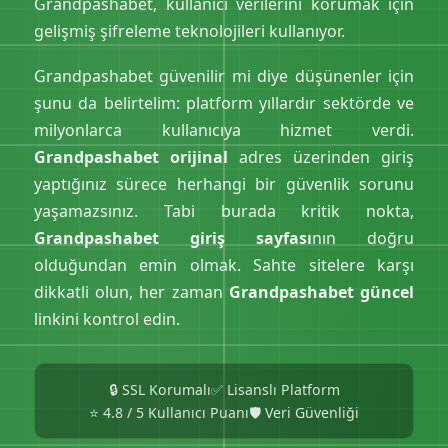
Grandpashabet, kullanıcı verilerini korumak için
gelişmiş şifreleme teknolojileri kullanıyor.
Grandpashabet güvenilir mi diye düşünenler için
şunu da belirtelim: platform yıllardır sektörde ve
milyonlarca kullanıcıya hizmet verdi.
Grandpashabet orijinal
adres üzerinden giriş
yaptığınız sürece herhangi bir güvenlik sorunu
yaşamazsınız. Tabi burada kritik nokta,
Grandpashabet giriş sayfası
nın doğru
olduğundan emin olmak. Sahte sitelere karşı
dikkatli olun, her zaman
Grandpashabet güncel
linkini kontrol edin.
🔒 SSL Korumalı
✅ Lisanslı Platform
⭐ 4.8 / 5 Kullanıcı Puanı
🛡️ Veri Güvenliği