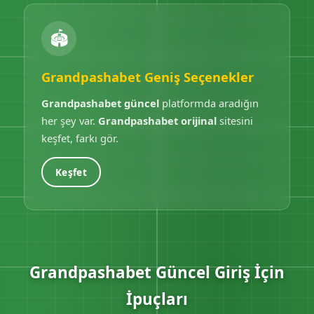
🏟️
Grandpashabet Geniş Seçenekler
Grandpashabet güncel
platformda aradığın
her şey var.
Grandpashabet orijinal
sitesini
keşfet, farkı gör.
Keşfet
Grandpashabet Güncel Giriş İçin
İpuçları