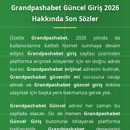
Grandpashabet Güncel Giriş 2026
Hakkında Son Sözler
Özetle
Grandpashabet
, 2026 yılında da
kullanıcılarına kaliteli hizmet sunmaya devam
ediyor.
Grandpashabet giriş
sayfası üzerinden
platforma erişmek isteyenler için en doğru adres
burası.
Grandpashabet orijinal
adresini bulmak,
Grandpashabet güvenilir mi
sorusuna cevap
almak ve
Grandpashabet güncel giriş
linkine
ulaşmak için başka yere bakmanıza gerek yok.
Grandpashabet Güncel
adresi her zaman bu
sayfada olacak. Siz de hemen
Grandpashabet
Güncel Giriş
butonuna tıklayarak platforma
bağlanabilir,
Grandpashabet
deneyimini