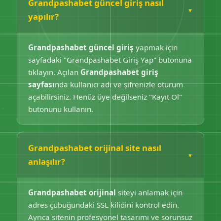
Grandpashabet güncel giriş nasıl
yapılır?
Grandpashabet güncel giriş
yapmak için
sayfadaki "Grandpashabet Giriş Yap" butonuna
tıklayın. Açılan
Grandpashabet giriş
sayfası
nda kullanıcı adı ve şifrenizle oturum
açabilirsiniz. Henüz üye değilseniz "Kayıt Ol"
butonunu kullanın.
Grandpashabet orijinal site nasıl
anlaşılır?
Grandpashabet orijinal
siteyi anlamak için
adres çubuğundaki SSL kilidini kontrol edin.
Ayrıca sitenin profesyonel tasarımı ve sorunsuz