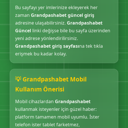
Bu sayfayı yer imlerinize ekleyerek her
zaman
Grandpashabet güncel giriş
adresine ulaşabilirsiniz.
Grandpashabet
Güncel
linki değişse bile bu sayfa üzerinden
yeni adrese yönlendirilirsiniz.
Grandpashabet giriş sayfası
na tek tıkla
erişmek bu kadar kolay.
💡 Grandpashabet Mobil
Kullanım Önerisi
Mobil cihazlardan
Grandpashabet
kullanmak isteyenler için güzel haber:
platform tamamen mobil uyumlu. İster
telefon ister tablet farketmez,