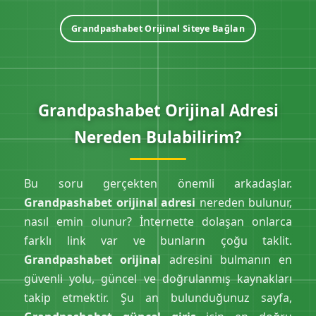
Grandpashabet Orijinal Siteye Bağlan
Grandpashabet Orijinal Adresi
Nereden Bulabilirim?
Bu soru gerçekten önemli arkadaşlar.
Grandpashabet orijinal adresi
nereden bulunur,
nasıl emin olunur? İnternette dolaşan onlarca
farklı link var ve bunların çoğu taklit.
Grandpashabet orijinal
adresini bulmanın en
güvenli yolu, güncel ve doğrulanmış kaynakları
takip etmektir. Şu an bulunduğunuz sayfa,