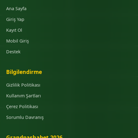
Ana Sayfa
Giriş Yap
Kayıt Ol
Mobil Giriş
Destek
Bilgilendirme
Gizlilik Politikası
Kullanım Şartları
Çerez Politikası
Sorumlu Davranış
Grandpashabet 2026