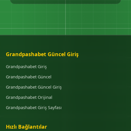
Grandpashabet Güncel Giriş
Grandpashabet Giriş
Grandpashabet Güncel
Grandpashabet Güncel Giriş
Grandpashabet Orijinal
Grandpashabet Giriş Sayfası
Hızlı Bağlantılar