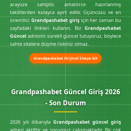
arayüze sahiptir, amatörce hazırlanmış
taklitlerden kolayca ayırt edilir. Üçüncüsü ve en
önemlisi:
Grandpashabet giriş
için her zaman bu
sayfadaki linkleri kullanın. Biz
Grandpashabet
Güncel
adresini sürekli güncel tutuyoruz, böylece
sahte sitelere düşme riskiniz olmaz.
Grandpashabet Orijinal Siteye Git
Grandpashabet Güncel Giriş 2026
- Son Durum
2026 yılı itibarıyla
Grandpashabet güncel giriş
adresi aktiftir ve sorunsuz çalışmaktadır. Bir çok