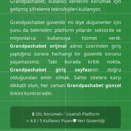
Grandpashabet, kullanıcı verilerini korumak için
gelişmiş şifreleme teknolojileri kullanıyor.
Grandpashabet güvenilir mi diye düşünenler için
şunu da belirtelim: platform yıllardır sektörde ve
milyonlarca kullanıcıya hizmet verdi.
Grandpashabet orijinal
adres üzerinden giriş
yaptığınız sürece herhangi bir güvenlik sorunu
yaşamazsınız. Tabi burada kritik nokta,
Grandpashabet giriş sayfası
nın doğru
olduğundan emin olmak. Sahte sitelere karşı
dikkatli olun, her zaman
Grandpashabet güncel
linkini kontrol edin.
🔒 SSL Korumalı
✅ Lisanslı Platform
⭐ 4.8 / 5 Kullanıcı Puanı
🛡️ Veri Güvenliği