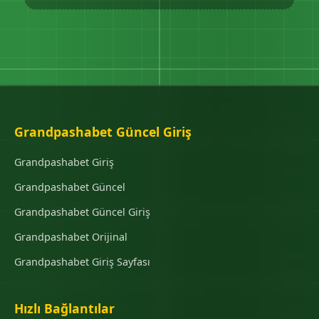
Grandpashabet Güncel Giriş
Grandpashabet Giriş
Grandpashabet Güncel
Grandpashabet Güncel Giriş
Grandpashabet Orijinal
Grandpashabet Giriş Sayfası
Hızlı Bağlantılar