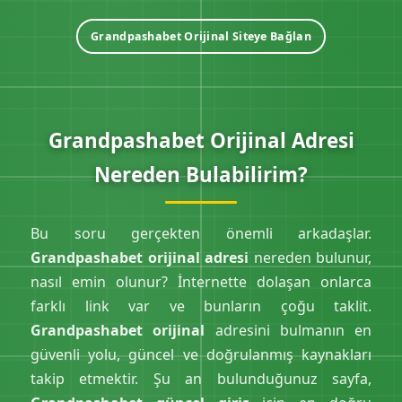
Grandpashabet Orijinal Siteye Bağlan
Grandpashabet Orijinal Adresi
Nereden Bulabilirim?
Bu soru gerçekten önemli arkadaşlar.
Grandpashabet orijinal adresi
nereden bulunur,
nasıl emin olunur? İnternette dolaşan onlarca
farklı link var ve bunların çoğu taklit.
Grandpashabet orijinal
adresini bulmanın en
güvenli yolu, güncel ve doğrulanmış kaynakları
takip etmektir. Şu an bulunduğunuz sayfa,