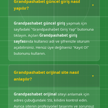
Grandpashabet güncel giriş nasıl
yapılır?
Grandpashabet güncel giriş
yapmak için
sayfadaki "Grandpashabet Giriş Yap" butonuna
tıklayın. Açılan
Grandpashabet giriş
sayfası
nda kullanıcı adı ve şifrenizle oturum
açabilirsiniz. Henüz üye değilseniz "Kayıt Ol"
butonunu kullanın.
Grandpashabet orijinal site nasıl
anlaşılır?
Grandpashabet orijinal
siteyi anlamak için
adres çubuğundaki SSL kilidini kontrol edin.
Ayrıca sitenin profesyonel tasarımı ve sorunsuz