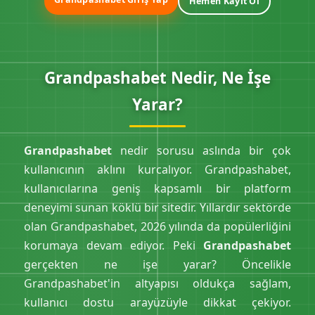
Hemen Kayıt Ol
Grandpashabet Nedir, Ne İşe
Yarar?
Grandpashabet
nedir sorusu aslında bir çok
kullanıcının aklını kurcalıyor. Grandpashabet,
kullanıcılarına geniş kapsamlı bir platform
deneyimi sunan köklü bir sitedir. Yıllardır sektörde
olan Grandpashabet, 2026 yılında da popülerliğini
korumaya devam ediyor. Peki
Grandpashabet
gerçekten ne işe yarar? Öncelikle
Grandpashabet'in altyapısı oldukça sağlam,
kullanıcı dostu arayüzüyle dikkat çekiyor.