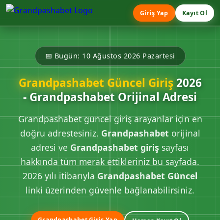
Giriş Yap
Kayıt Ol
📅 Bugün: 10 Ağustos 2026 Pazartesi
Grandpashabet Güncel Giriş
2026
- Grandpashabet Orijinal Adresi
Grandpashabet güncel giriş arayanlar için en
doğru adrestesiniz.
Grandpashabet
orijinal
adresi ve
Grandpashabet giriş
sayfası
hakkında tüm merak ettikleriniz bu sayfada.
2026 yılı itibarıyla
Grandpashabet Güncel
linki üzerinden güvenle bağlanabilirsiniz.
Grandpashabet Giriş Yap