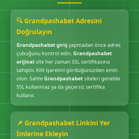
🔍 Grandpashabet Adresini
Doğrulayın
Grandpashabet giriş
yapmadan önce adres
çubuğunu kontrol edin.
Grandpashabet
orijinal
site her zaman SSL sertifikasına
sahiptir. Kilit işaretini gördüğünüzden emin
olun. Sahte
Grandpashabet
siteleri genelde
SSL kullanmaz ya da geçersiz sertifika
kullanır.
📌 Grandpashabet Linkini Yer
İmlerine Ekleyin