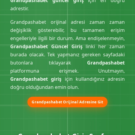
Grandpashabet güncel giriş
için en doğru
adrestir.
Grandpashabet orijinal adresi zaman zaman
değişiklik gösterebilir, bu tamamen erişim
engelleriyle ilgili bir durum. Ama endişelenmeyin,
Grandpashabet Güncel Giriş
linki her zaman
burada olacak. Tek yapmanız gereken sayfadaki
butonlara tıklayarak
Grandpashabet
platformuna erişmek. Unutmayın,
Grandpashabet giriş
için kullandığınız adresin
doğru olduğundan emin olun.
Grandpashabet Orijinal Adresine Git