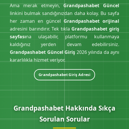
Ama merak etmeyin,
Grandpashabet Güncel
linkini bulmak sandığınızdan daha kolay. Bu sayfa
her zaman en güncel
Grandpashabet orijinal
adresini barındırır. Tek tıkla
Grandpashabet giriş
sayfası
na ulaşabilir, platformu kullanmaya
kaldığınız yerden devam edebilirsiniz.
Grandpashabet Güncel Giriş
2026 yılında da aynı
kararlılıkla hizmet veriyor.
Grandpashabet Giriş Adresi
Grandpashabet Hakkında Sıkça
Sorulan Sorular