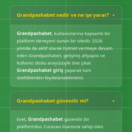
Grandpashabet nedir ve ne işe yarar?
Grandpashabet
, kullanıcılarına kapsamlı bir
platform deneyimi sunan bir sitedir. 2026
yılında da aktif olarak hizmet vermeye devam
eden Grandpashabet, gelişmiş altyapısı ve
kullanıcı dostu arayüzüyle öne çıkar.
Grandpashabet giriş
yaparak tüm
özelliklerden faydalanabilirsiniz.
Grandpashabet güvenilir mi?
Evet,
Grandpashabet
güvenilir bir
platformdur. Curacao lisansına sahip olan