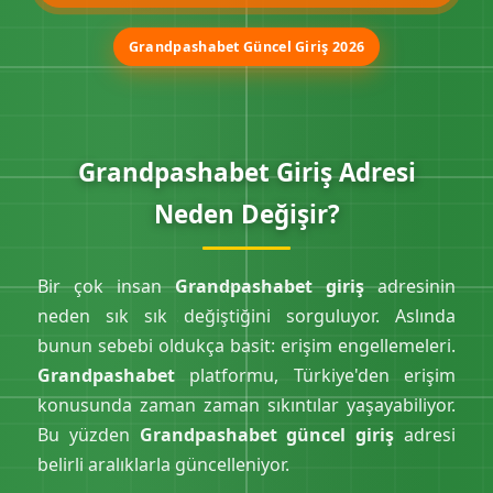
Grandpashabet Güncel Giriş 2026
Grandpashabet Giriş Adresi
Neden Değişir?
Bir çok insan
Grandpashabet giriş
adresinin
neden sık sık değiştiğini sorguluyor. Aslında
bunun sebebi oldukça basit: erişim engellemeleri.
Grandpashabet
platformu, Türkiye'den erişim
konusunda zaman zaman sıkıntılar yaşayabiliyor.
Bu yüzden
Grandpashabet güncel giriş
adresi
belirli aralıklarla güncelleniyor.