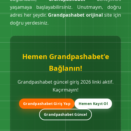
yaşamaya başlayabilirsiniz. Unutmayın, doğru
adres her şeydir.
Grandpashabet orijinal
site için
doğru yerdesiniz.
Hemen Grandpashabet'e
Bağlanın!
Grandpashabet güncel giriş 2026 linki aktif.
Kaçırmayın!
Grandpashabet Giriş Yap
Hemen Kayıt Ol
Grandpashabet Güncel