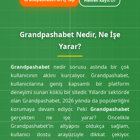
Hemen Kayıt Ol
Grandpashabet Nedir, Ne İşe
Yarar?
Grandpashabet
nedir sorusu aslında bir çok
kullanıcının aklını kurcalıyor. Grandpashabet,
kullanıcılarına geniş kapsamlı bir platform
deneyimi sunan köklü bir sitedir. Yıllardır sektörde
olan Grandpashabet, 2026 yılında da popülerliğini
korumaya devam ediyor. Peki
Grandpashabet
gerçekten ne işe yarar? Öncelikle
Grandpashabet'in altyapısı oldukça sağlam,
kullanıcı dostu arayüzüyle dikkat çekiyor.