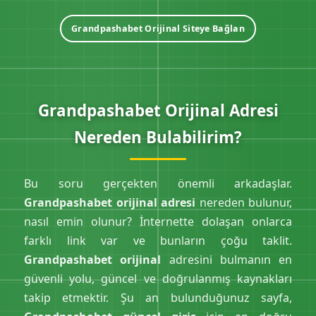
Grandpashabet Orijinal Siteye Bağlan
Grandpashabet Orijinal Adresi
Nereden Bulabilirim?
Bu soru gerçekten önemli arkadaşlar.
Grandpashabet orijinal adresi
nereden bulunur,
nasıl emin olunur? İnternette dolaşan onlarca
farklı link var ve bunların çoğu taklit.
Grandpashabet orijinal
adresini bulmanın en
güvenli yolu, güncel ve doğrulanmış kaynakları
takip etmektir. Şu an bulunduğunuz sayfa,