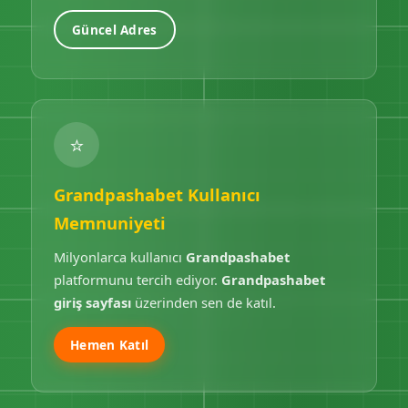
Güncel Adres
⭐
Grandpashabet Kullanıcı
Memnuniyeti
Milyonlarca kullanıcı
Grandpashabet
platformunu tercih ediyor.
Grandpashabet
giriş sayfası
üzerinden sen de katıl.
Hemen Katıl