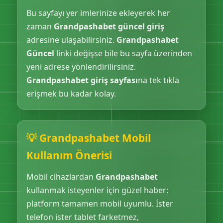
Bu sayfayı yer imlerinize ekleyerek her
zaman
Grandpashabet güncel giriş
adresine ulaşabilirsiniz.
Grandpashabet
Güncel
linki değişse bile bu sayfa üzerinden
yeni adrese yönlendirilirsiniz.
Grandpashabet giriş sayfası
na tek tıkla
erişmek bu kadar kolay.
💡 Grandpashabet Mobil
Kullanım Önerisi
Mobil cihazlardan
Grandpashabet
kullanmak isteyenler için güzel haber:
platform tamamen mobil uyumlu. İster
telefon ister tablet farketmez,