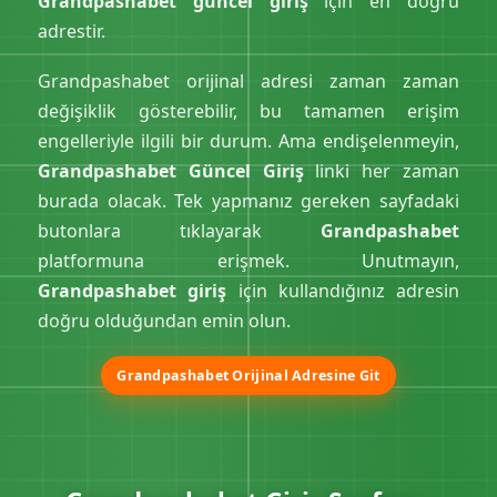
Grandpashabet güncel giriş
için en doğru
adrestir.
Grandpashabet orijinal adresi zaman zaman
değişiklik gösterebilir, bu tamamen erişim
engelleriyle ilgili bir durum. Ama endişelenmeyin,
Grandpashabet Güncel Giriş
linki her zaman
burada olacak. Tek yapmanız gereken sayfadaki
butonlara tıklayarak
Grandpashabet
platformuna erişmek. Unutmayın,
Grandpashabet giriş
için kullandığınız adresin
doğru olduğundan emin olun.
Grandpashabet Orijinal Adresine Git