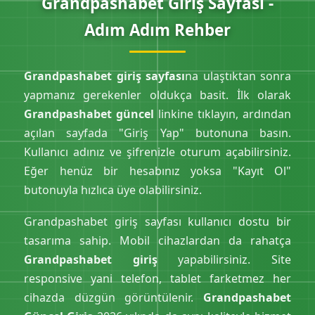
Grandpashabet Giriş Sayfası -
Adım Adım Rehber
Grandpashabet giriş sayfası
na ulaştıktan sonra
yapmanız gerekenler oldukça basit. İlk olarak
Grandpashabet güncel
linkine tıklayın, ardından
açılan sayfada "Giriş Yap" butonuna basın.
Kullanıcı adınız ve şifrenizle oturum açabilirsiniz.
Eğer henüz bir hesabınız yoksa "Kayıt Ol"
butonuyla hızlıca üye olabilirsiniz.
Grandpashabet giriş sayfası kullanıcı dostu bir
tasarıma sahip. Mobil cihazlardan da rahatça
Grandpashabet giriş
yapabilirsiniz. Site
responsive yani telefon, tablet farketmez her
cihazda düzgün görüntülenir.
Grandpashabet