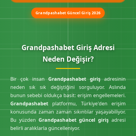
Grandpashabet Güncel Giriş 2026
Grandpashabet Giriş Adresi
Neden Değişir?
Bir çok insan
Grandpashabet giriş
adresinin
neden sık sık değiştiğini sorguluyor. Aslında
bunun sebebi oldukça basit: erişim engellemeleri.
Grandpashabet
platformu, Türkiye'den erişim
konusunda zaman zaman sıkıntılar yaşayabiliyor.
Bu yüzden
Grandpashabet güncel giriş
adresi
belirli aralıklarla güncelleniyor.