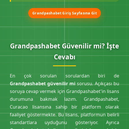
Grandpashabet Giriş Sayfasına Git
Grandpashabet Güvenilir mi? İşte
Cevabı
En çok sorulan sorulardan biri de
Grandpashabet güvenilir mi
sorusu. Açıkçası bu
soruya cevap vermek için Grandpashabet'in lisans
durumuna bakmak lazım. Grandpashabet,
Curacao lisansına sahip bir platform olarak
faaliyet göstermekte. Bu lisans, platformun belirli
standartlara uyduğunu gösteriyor. Ayrıca