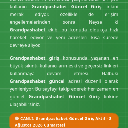
kullanıcı
Grandpashabet Güncel Giriş
linkini
merak ediyor, özellikle de erişim
engellemelerinden sonra. Neyse ki
Grandpashabet
ekibi bu konuda oldukça hızlı
hareket ediyor ve yeni adresleri kısa sürede
devreye alıyor.
Grandpashabet giriş
konusunda yaşanan en
büyük sıkıntı, kullanıcıların eski ve geçersiz linkleri
kullanmaya devam etmesi. Halbuki
Grandpashabet güncel
adresi düzenli olarak
yenileniyor. Bu sayfayı takip ederek her zaman en
güncel
Grandpashabet Güncel Giriş
linkine
ulaşabilirsiniz.
🔴 CANLI: Grandpashabet Güncel Giriş Aktif - 8
Ağustos 2026 Cumartesi