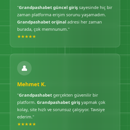
"
Grandpashabet güncel giriş
sayesinde hiç bir
zaman platforma erişim sorunu yaşamadım.
Grandpashabet orijinal
adresi her zaman
burada, çok memnunum."
★★★★★
👤
Mehmet K.
"
Grandpashabet
gerçekten güvenilir bir
platform.
Grandpashabet giriş
yapmak çok
kolay, site hızlı ve sorunsuz çalışıyor. Tavsiye
ederim."
★★★★★