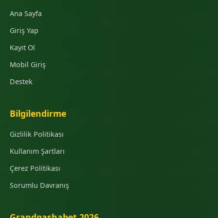
Ana Sayfa
Giriş Yap
Kayıt Ol
Mobil Giriş
Destek
Bilgilendirme
Gizlilik Politikası
Kullanım Şartları
Çerez Politikası
Sorumlu Davranış
Grandpashabet 2026