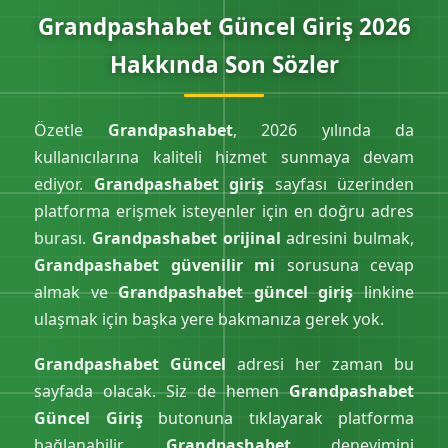
Grandpashabet Güncel Giriş 2026
Hakkında Son Sözler
Özetle
Grandpashabet
, 2026 yılında da
kullanıcılarına kaliteli hizmet sunmaya devam
ediyor.
Grandpashabet giriş
sayfası üzerinden
platforma erişmek isteyenler için en doğru adres
burası.
Grandpashabet orijinal
adresini bulmak,
Grandpashabet güvenilir mi
sorusuna cevap
almak ve
Grandpashabet güncel giriş
linkine
ulaşmak için başka yere bakmanıza gerek yok.
Grandpashabet Güncel
adresi her zaman bu
sayfada olacak. Siz de hemen
Grandpashabet
Güncel Giriş
butonuna tıklayarak platforma
bağlanabilir,
Grandpashabet
deneyimini