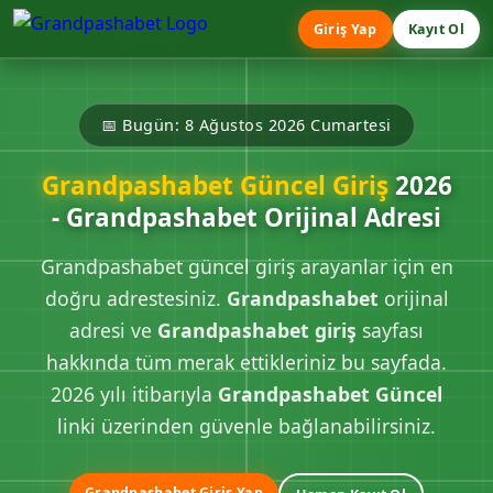
Giriş Yap
Kayıt Ol
📅 Bugün: 8 Ağustos 2026 Cumartesi
Grandpashabet Güncel Giriş
2026
- Grandpashabet Orijinal Adresi
Grandpashabet güncel giriş arayanlar için en
doğru adrestesiniz.
Grandpashabet
orijinal
adresi ve
Grandpashabet giriş
sayfası
hakkında tüm merak ettikleriniz bu sayfada.
2026 yılı itibarıyla
Grandpashabet Güncel
linki üzerinden güvenle bağlanabilirsiniz.
Grandpashabet Giriş Yap