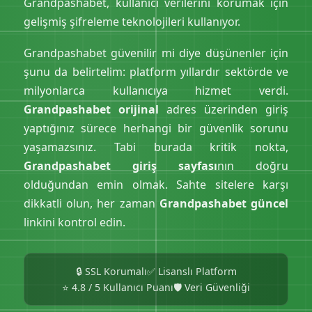
Grandpashabet, kullanıcı verilerini korumak için
gelişmiş şifreleme teknolojileri kullanıyor.
Grandpashabet güvenilir mi diye düşünenler için
şunu da belirtelim: platform yıllardır sektörde ve
milyonlarca kullanıcıya hizmet verdi.
Grandpashabet orijinal
adres üzerinden giriş
yaptığınız sürece herhangi bir güvenlik sorunu
yaşamazsınız. Tabi burada kritik nokta,
Grandpashabet giriş sayfası
nın doğru
olduğundan emin olmak. Sahte sitelere karşı
dikkatli olun, her zaman
Grandpashabet güncel
linkini kontrol edin.
🔒 SSL Korumalı
✅ Lisanslı Platform
⭐ 4.8 / 5 Kullanıcı Puanı
🛡️ Veri Güvenliği