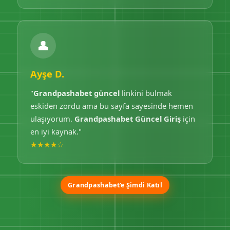
👤
Ayşe D.
"
Grandpashabet güncel
linkini bulmak
eskiden zordu ama bu sayfa sayesinde hemen
ulaşıyorum.
Grandpashabet Güncel Giriş
için
en iyi kaynak."
★★★★☆
Grandpashabet'e Şimdi Katıl