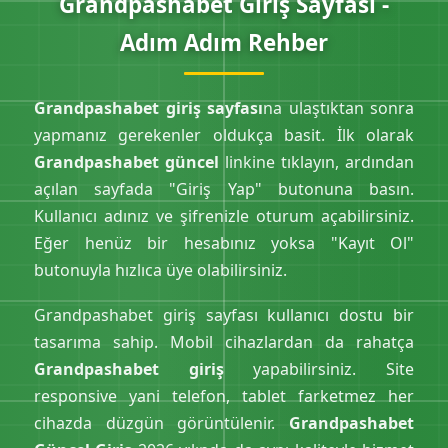
Grandpashabet Giriş Sayfası -
Adım Adım Rehber
Grandpashabet giriş sayfası
na ulaştıktan sonra
yapmanız gerekenler oldukça basit. İlk olarak
Grandpashabet güncel
linkine tıklayın, ardından
açılan sayfada "Giriş Yap" butonuna basın.
Kullanıcı adınız ve şifrenizle oturum açabilirsiniz.
Eğer henüz bir hesabınız yoksa "Kayıt Ol"
butonuyla hızlıca üye olabilirsiniz.
Grandpashabet giriş sayfası kullanıcı dostu bir
tasarıma sahip. Mobil cihazlardan da rahatça
Grandpashabet giriş
yapabilirsiniz. Site
responsive yani telefon, tablet farketmez her
cihazda düzgün görüntülenir.
Grandpashabet