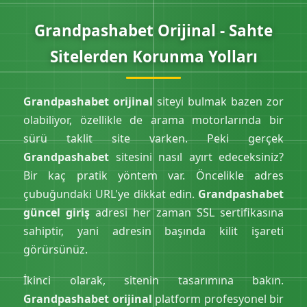
Grandpashabet Orijinal - Sahte
Sitelerden Korunma Yolları
Grandpashabet orijinal
siteyi bulmak bazen zor
olabiliyor, özellikle de arama motorlarında bir
sürü taklit site varken. Peki gerçek
Grandpashabet
sitesini nasıl ayırt edeceksiniz?
Bir kaç pratik yöntem var. Öncelikle adres
çubuğundaki URL'ye dikkat edin.
Grandpashabet
güncel giriş
adresi her zaman SSL sertifikasına
sahiptir, yani adresin başında kilit işareti
görürsünüz.
İkinci olarak, sitenin tasarımına bakın.
Grandpashabet orijinal
platform profesyonel bir