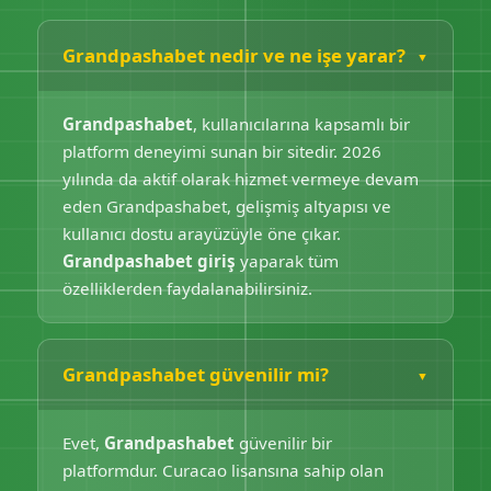
Grandpashabet nedir ve ne işe yarar?
Grandpashabet
, kullanıcılarına kapsamlı bir
platform deneyimi sunan bir sitedir. 2026
yılında da aktif olarak hizmet vermeye devam
eden Grandpashabet, gelişmiş altyapısı ve
kullanıcı dostu arayüzüyle öne çıkar.
Grandpashabet giriş
yaparak tüm
özelliklerden faydalanabilirsiniz.
Grandpashabet güvenilir mi?
Evet,
Grandpashabet
güvenilir bir
platformdur. Curacao lisansına sahip olan