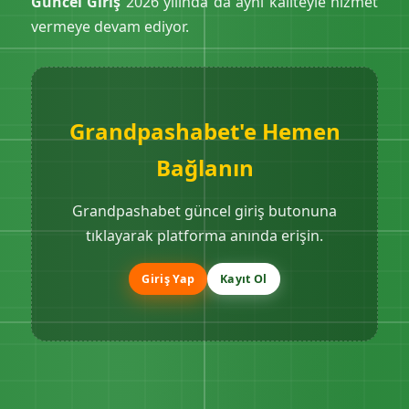
Güncel Giriş
2026 yılında da aynı kaliteyle hizmet
vermeye devam ediyor.
Grandpashabet'e Hemen
Bağlanın
Grandpashabet güncel giriş butonuna
tıklayarak platforma anında erişin.
Giriş Yap
Kayıt Ol