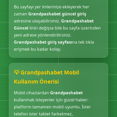
Bu sayfayı yer imlerinize ekleyerek her
zaman
Grandpashabet güncel giriş
adresine ulaşabilirsiniz.
Grandpashabet
Güncel
linki değişse bile bu sayfa üzerinden
yeni adrese yönlendirilirsiniz.
Grandpashabet giriş sayfası
na tek tıkla
erişmek bu kadar kolay.
💡 Grandpashabet Mobil
Kullanım Önerisi
Mobil cihazlardan
Grandpashabet
kullanmak isteyenler için güzel haber:
platform tamamen mobil uyumlu. İster
telefon ister tablet farketmez,